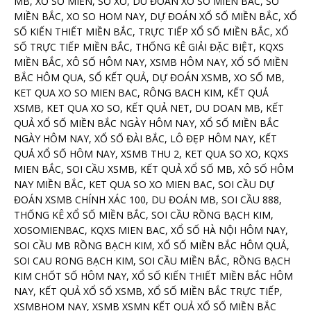
MB, XỔ SỐ MIỀN, SỐ XO, DU ĐOAN XO SO MIEN BAC, SỐ
MIỀN BẮC, XO SO HOM NAY, DỰ ĐOÁN XỔ SỐ MIỀN BẮC, XỔ
SỐ KIẾN THIẾT MIỀN BẮC, TRỰC TIẾP XỔ SỐ MIỀN BẮC, XỔ
SỐ TRỰC TIẾP MIỀN BẮC, THỐNG KÊ GIẢI ĐẶC BIỆT, KQXS
MIỀN BẮC, XÔ SỐ HÔM NAY, XSMB HÔM NAY, XỔ SỐ MIỀN
BẮC HÔM QUA, SỔ KẾT QUẢ, DỰ ĐOÁN XSMB, XO SỐ MB,
KET QUA XO SO MIEN BAC, RÔNG BACH KIM, KẾT QUẢ
XSMB, KET QUA XO SO, KẾT QUẢ NET, DU DOAN MB, KẾT
QUẢ XỔ SỐ MIỀN BẮC NGÀY HÔM NAY, XỔ SỐ MIỀN BẮC
NGÀY HÔM NAY, XỔ SỐ ĐÀI BẮC, LÔ ĐẸP HÔM NAY, KẾT
QUẢ XỔ SỐ HÔM NAY, XSMB THU 2, KET QUA SO XO, KQXS
MIEN BẮC, SOI CẦU XSMB, KẾT QUẢ XỔ SỐ MB, XÔ SỐ HÔM
NAY MIỀN BẮC, KET QUA SO XO MIEN BAC, SOI CẦU DỰ
ĐOÁN XSMB CHÍNH XÁC 100, DU ĐOÁN MB, SOI CẦU 888,
THỐNG KÊ XỔ SỐ MIỀN BẮC, SOI CẦU RỒNG BẠCH KIM,
XOSOMIENBAC, KQXS MIEN BAC, XỔ SỐ HÀ NỘI HÔM NAY,
SOI CẦU MB RỒNG BẠCH KIM, XỔ SỐ MIỀN BẮC HÔM QUẢ,
SOI CAU RONG BẠCH KIM, SOI CẦU MIỀN BẮC, RỒNG BẠCH
KIM CHỐT SỐ HÔM NAY, XỔ SỐ KIẾN THIẾT MIỀN BẮC HÔM
NAY, KẾT QUẢ XỔ SỐ XSMB, XỔ SỐ MIỀN BẮC TRỰC TIẾP,
XSMBHOM NAY, XSMB XSMN KẾT QUẢ XỔ SỐ MIỀN BẮC