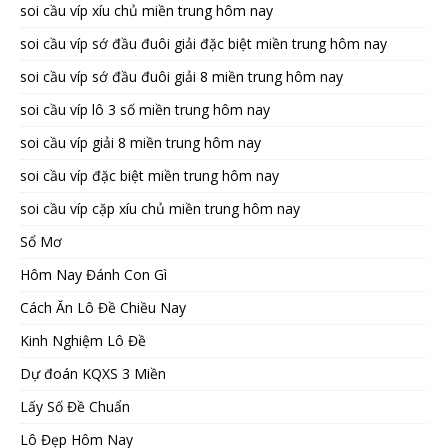
soi cầu víp xíu chủ miền trung hôm nay
soi cầu víp sớ đầu đuôi giải đặc biệt miền trung hôm nay
soi cầu víp sớ đầu đuôi giải 8 miền trung hôm nay
soi cầu víp lô 3 số miền trung hôm nay
soi cầu víp giải 8 miền trung hôm nay
soi cầu víp đặc biệt miền trung hôm nay
soi cầu víp cặp xíu chủ miền trung hôm nay
Sổ Mơ
Hôm Nay Đánh Con Gì
Cách Ăn Lô Đề Chiều Nay
Kinh Nghiệm Lô Đề
Dự đoán KQXS 3 Miền
Lấy Số Đề Chuẩn
Lô Đẹp Hôm Nay