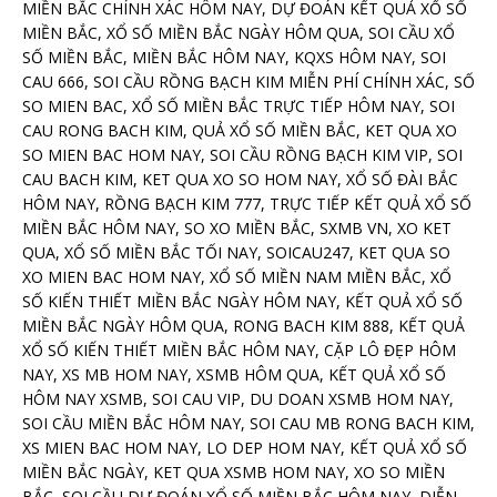
MIỀN BẮC CHÍNH XÁC HÔM NAY, DỰ ĐOÁN KẾT QUẢ XỔ SỐ
MIỀN BẮC, XỔ SỐ MIỀN BẮC NGÀY HÔM QUA, SOI CẦU XỔ
SỐ MIỀN BẮC, MIỀN BẮC HÔM NAY, KQXS HÔM NAY, SOI
CAU 666, SOI CẦU RỒNG BẠCH KIM MIỄN PHÍ CHÍNH XÁC, SỐ
SO MIEN BAC, XỔ SỐ MIỀN BẮC TRỰC TIẾP HÔM NAY, SOI
CAU RONG BACH KIM, QUẢ XỔ SỐ MIỀN BẮC, KET QUA XO
SO MIEN BAC HOM NAY, SOI CẦU RỒNG BẠCH KIM VIP, SOI
CAU BACH KIM, KET QUA XO SO HOM NAY, XỔ SỐ ĐÀI BẮC
HÔM NAY, RỒNG BẠCH KIM 777, TRỰC TIẾP KẾT QUẢ XỔ SỐ
MIỀN BẮC HÔM NAY, SO XO MIỀN BẮC, SXMB VN, XO KET
QUA, XỔ SỐ MIỀN BẮC TỐI NAY, SOICAU247, KET QUA SO
XO MIEN BAC HOM NAY, XỔ SỐ MIỀN NAM MIỀN BẮC, XỔ
SỐ KIẾN THIẾT MIỀN BẮC NGÀY HÔM NAY, KẾT QUẢ XỔ SỐ
MIỀN BẮC NGÀY HÔM QUA, RONG BACH KIM 888, KẾT QUẢ
XỔ SỐ KIẾN THIẾT MIỀN BẮC HÔM NAY, CẶP LÔ ĐẸP HÔM
NAY, XS MB HOM NAY, XSMB HÔM QUA, KẾT QUẢ XỔ SỐ
HÔM NAY XSMB, SOI CAU VIP, DU DOAN XSMB HOM NAY,
SOI CẦU MIỀN BẮC HÔM NAY, SOI CAU MB RONG BACH KIM,
XS MIEN BAC HOM NAY, LO DEP HOM NAY, KẾT QUẢ XỔ SỐ
MIỀN BẮC NGÀY, KET QUA XSMB HOM NAY, XO SO MIỀN
BẮC, SOI CẦU DỰ ĐOÁN XỔ SỐ MIỀN BẮC HÔM NAY, DIỄN