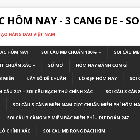
 HÔM NAY - 3 CANG DE - SO
TẠO HÀNG ĐẦU VIỆT NAM
 BĂC HÔM NAY
SOI CẦU MB CHUẨN 100%
SOI CẦU MB
MT CHUẨN XÁC
SỔ MƠ
HÔM NAY ĐÁNH CON GÌ
3 MIỀN
LẤY SỐ ĐỀ CHUẨN
LÔ ĐẸP HÔM NAY
SOI 
OI CẦU 247 – SOI CẦU BẠCH THỦ CHÍNH XÁC
SOI CẦU 3 CÀN
SOI CẦU 3 CÀNG MIỀN NAM CỰC CHUẨN MIỄN PHÍ HÔM N
SOI CẦU 3 CÀNG VIP MIỀN BẮC MIỄN PHÍ – DỰ ĐOÁN 247
 LÔ CHÍNH XÁC
SOI CAU MB RONG BACH KIM