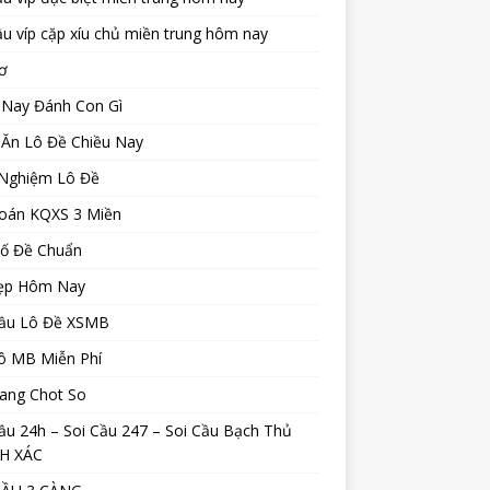
ầu víp cặp xíu chủ miền trung hôm nay
ơ
Nay Đánh Con Gì
 Ăn Lô Đề Chiều Nay
 Nghiệm Lô Đề
oán KQXS 3 Miền
Số Đề Chuẩn
ẹp Hôm Nay
Cầu Lô Đề XSMB
Lô MB Miễn Phí
Vang Chot So
ầu 24h – Soi Cầu 247 – Soi Cầu Bạch Thủ
H XÁC