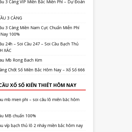
ầu 3 Càng VIP Miền Bắc Miễn Phí – Dự Đoán
CẦU 3 CÀNG
Cầu 3 Càng Miền Nam Cực Chuẩn Miễn Phí
Nay 100%
ầu 24h – Soi Cầu 247 – Soi Cầu Bạch Thủ
H XÁC
Cau Mb Rong Bach Kim
Vàng Chốt Số Miền Bắc Hôm Nay – Xổ Số 666
 CẦU XỔ SỐ KIẾN THIẾT HÔM NAY
au mb mien phi – soi câu lô miên băc hôm
cầu MB chuẩn 100%
ầu víp bạch thủ lô 2 nháy miền bắc hôm nay