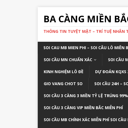
BA CÀNG MIỀN BẮC
THÔNG TIN TUYỆT MẬT – TRÍ TUỆ NHÂN 
SOI CAU MB MIEN PHI – SOI CÂU LÔ MIÊN
SOI CẦU MN CHUẨN XÁC
SOI CẦU 
KINH NGHIỆM LÔ ĐỀ
DỰ ĐOÁN KQXS 
GIO VANG CHOT SO
SOI CẦU 24H – S
SOI CẦU 3 CÀNG 3 MIỀN TỶ LỆ TRÚNG 99%
SOI CẦU 3 CÀNG VIP MIỀN BẮC MIỄN PHÍ
SOI CẦU MB CHÍNH XÁC MIỄN PHÍ SOI CẦU