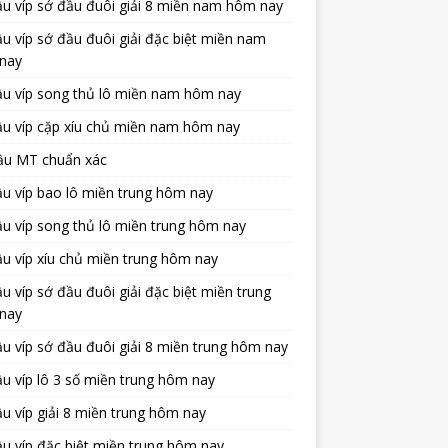
ầu víp sớ đầu đuôi giải 8 miền nam hôm nay
ầu víp sớ đầu đuôi giải đặc biệt miền nam
nay
ầu víp song thủ lô miền nam hôm nay
ầu víp cặp xíu chủ miền nam hôm nay
cầu MT chuẩn xác
ầu víp bao lô miền trung hôm nay
ầu víp song thủ lô miền trung hôm nay
ầu víp xíu chủ miền trung hôm nay
ầu víp sớ đầu đuôi giải đặc biệt miền trung
nay
ầu víp sớ đầu đuôi giải 8 miền trung hôm nay
ầu víp lô 3 số miền trung hôm nay
ầu víp giải 8 miền trung hôm nay
ầu víp đặc biệt miền trung hôm nay