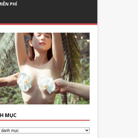
IỄN PHÍ
H MỤC