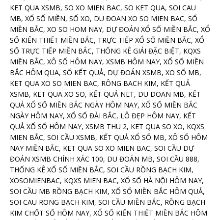
KET QUA XSMB, SO XO MIEN BAC, SO KET QUA, SOI CAU
MB, XỔ SỐ MIỀN, SỐ XO, DU ĐOAN XO SO MIEN BAC, SỐ
MIỀN BẮC, XO SO HOM NAY, DỰ ĐOÁN XỔ SỐ MIỀN BẮC, XỔ
SỐ KIẾN THIẾT MIỀN BẮC, TRỰC TIẾP XỔ SỐ MIỀN BẮC, XỔ
SỐ TRỰC TIẾP MIỀN BẮC, THỐNG KÊ GIẢI ĐẶC BIỆT, KQXS
MIỀN BẮC, XÔ SỐ HÔM NAY, XSMB HÔM NAY, XỔ SỐ MIỀN
BẮC HÔM QUA, SỔ KẾT QUẢ, DỰ ĐOÁN XSMB, XO SỐ MB,
KET QUA XO SO MIEN BAC, RÔNG BACH KIM, KẾT QUẢ
XSMB, KET QUA XO SO, KẾT QUẢ NET, DU DOAN MB, KẾT
QUẢ XỔ SỐ MIỀN BẮC NGÀY HÔM NAY, XỔ SỐ MIỀN BẮC
NGÀY HÔM NAY, XỔ SỐ ĐÀI BẮC, LÔ ĐẸP HÔM NAY, KẾT
QUẢ XỔ SỐ HÔM NAY, XSMB THU 2, KET QUA SO XO, KQXS
MIEN BẮC, SOI CẦU XSMB, KẾT QUẢ XỔ SỐ MB, XÔ SỐ HÔM
NAY MIỀN BẮC, KET QUA SO XO MIEN BAC, SOI CẦU DỰ
ĐOÁN XSMB CHÍNH XÁC 100, DU ĐOÁN MB, SOI CẦU 888,
THỐNG KÊ XỔ SỐ MIỀN BẮC, SOI CẦU RỒNG BẠCH KIM,
XOSOMIENBAC, KQXS MIEN BAC, XỔ SỐ HÀ NỘI HÔM NAY,
SOI CẦU MB RỒNG BẠCH KIM, XỔ SỐ MIỀN BẮC HÔM QUẢ,
SOI CAU RONG BẠCH KIM, SOI CẦU MIỀN BẮC, RỒNG BẠCH
KIM CHỐT SỐ HÔM NAY, XỔ SỐ KIẾN THIẾT MIỀN BẮC HÔM