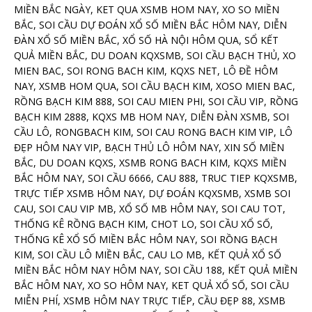
MIỀN BẮC NGÀY, KET QUA XSMB HOM NAY, XO SO MIỀN
BẮC, SOI CẦU DỰ ĐOÁN XỔ SỐ MIỀN BẮC HÔM NAY, DIỄN
ĐÀN XỔ SỐ MIỀN BẮC, XỔ SỐ HÀ NỘI HÔM QUA, SỔ KẾT
QUẢ MIỀN BẮC, DU DOAN KQXSMB, SOI CẦU BẠCH THỦ, XO
MIEN BAC, SOI RONG BACH KIM, KQXS NET, LÔ ĐỀ HÔM
NAY, XSMB HOM QUA, SOI CẦU BẠCH KIM, XOSO MIEN BAC,
RỒNG BẠCH KIM 888, SOI CAU MIEN PHI, SOI CẦU VIP, RỒNG
BẠCH KIM 2888, KQXS MB HOM NAY, DIỄN ĐÀN XSMB, SOI
CẦU LÔ, RONGBACH KIM, SOI CAU RONG BACH KIM VIP, LÔ
ĐẸP HÔM NAY VIP, BẠCH THỦ LÔ HÔM NAY, XIN SỐ MIỀN
BẮC, DU DOAN KQXS, XSMB RONG BACH KIM, KQXS MIỀN
BẮC HÔM NAY, SOI CẦU 6666, CAU 888, TRUC TIEP KQXSMB,
TRỰC TIẾP XSMB HÔM NAY, DỰ ĐOÁN KQXSMB, XSMB SOI
CAU, SOI CAU VIP MB, XỔ SỐ MB HÔM NAY, SOI CAU TOT,
THỐNG KÊ RỒNG BẠCH KIM, CHOT LO, SOI CẦU XỔ SỐ,
THỐNG KÊ XỔ SỐ MIỀN BẮC HÔM NAY, SOI RỒNG BẠCH
KIM, SOI CẦU LÔ MIỀN BẮC, CAU LO MB, KẾT QUẢ XỔ SỐ
MIỀN BẮC HÔM NAY HÔM NAY, SOI CẦU 188, KẾT QUẢ MIỀN
BẮC HÔM NAY, XO SO HÔM NAY, KET QUẢ XỔ SỐ, SOI CẦU
MIỄN PHÍ, XSMB HÔM NAY TRỰC TIẾP, CẦU ĐẸP 88, XSMB