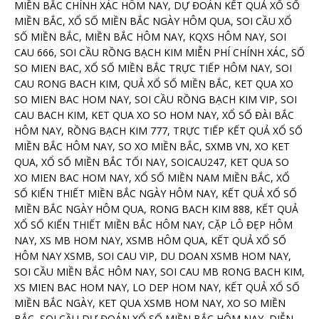
MIỀN BẮC CHÍNH XÁC HÔM NAY, DỰ ĐOÁN KẾT QUẢ XỔ SỐ
MIỀN BẮC, XỔ SỐ MIỀN BẮC NGÀY HÔM QUA, SOI CẦU XỔ
SỐ MIỀN BẮC, MIỀN BẮC HÔM NAY, KQXS HÔM NAY, SOI
CAU 666, SOI CẦU RỒNG BẠCH KIM MIỄN PHÍ CHÍNH XÁC, SỐ
SO MIEN BAC, XỔ SỐ MIỀN BẮC TRỰC TIẾP HÔM NAY, SOI
CAU RONG BACH KIM, QUẢ XỔ SỐ MIỀN BẮC, KET QUA XO
SO MIEN BAC HOM NAY, SOI CẦU RỒNG BẠCH KIM VIP, SOI
CAU BACH KIM, KET QUA XO SO HOM NAY, XỔ SỐ ĐÀI BẮC
HÔM NAY, RỒNG BẠCH KIM 777, TRỰC TIẾP KẾT QUẢ XỔ SỐ
MIỀN BẮC HÔM NAY, SO XO MIỀN BẮC, SXMB VN, XO KET
QUA, XỔ SỐ MIỀN BẮC TỐI NAY, SOICAU247, KET QUA SO
XO MIEN BAC HOM NAY, XỔ SỐ MIỀN NAM MIỀN BẮC, XỔ
SỐ KIẾN THIẾT MIỀN BẮC NGÀY HÔM NAY, KẾT QUẢ XỔ SỐ
MIỀN BẮC NGÀY HÔM QUA, RONG BACH KIM 888, KẾT QUẢ
XỔ SỐ KIẾN THIẾT MIỀN BẮC HÔM NAY, CẶP LÔ ĐẸP HÔM
NAY, XS MB HOM NAY, XSMB HÔM QUA, KẾT QUẢ XỔ SỐ
HÔM NAY XSMB, SOI CAU VIP, DU DOAN XSMB HOM NAY,
SOI CẦU MIỀN BẮC HÔM NAY, SOI CAU MB RONG BACH KIM,
XS MIEN BAC HOM NAY, LO DEP HOM NAY, KẾT QUẢ XỔ SỐ
MIỀN BẮC NGÀY, KET QUA XSMB HOM NAY, XO SO MIỀN
BẮC, SOI CẦU DỰ ĐOÁN XỔ SỐ MIỀN BẮC HÔM NAY, DIỄN