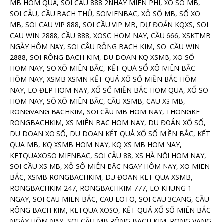
MB HOM QUA, SOI CAU 888 2NHAY MIEN PHI, XO SÔ MB,
SOI CÂU, CẦU BẠCH THỦ, SOMIENBAC, XÔ SỐ MB, SỐ XO
MB, SOI CAU VIP 888, SOI CẦU VIP MB, DỰ ĐOÁN KQXS, SOI
CAU WIN 2888, CẦU 888, XOSO HOM NAY, CẦU 666, XSKTMB
NGÀY HÔM NAY, SOI CÂU RÔNG BACH KIM, SOI CẦU WIN
2888, SOI RÔNG BACH KIM, DU DOAN KQ XSMB, XO SỐ
HOM NAY, SO XÔ MIÊN BẮC, KẾT QUẢ SỔ XÔ MIÊN BẮC
HÔM NAY, XSMB XSMN KẾT QUẢ XỐ SỐ MIỀN BẮC HÔM
NAY, LO ĐEP HOM NAY, XỔ SỐ MIỀN BẮC HOM QUA, XỔ SO
HOM NAY, SÔ XÔ MIÊN BÂC, CÂU XSMB, CAU XS MB,
RONGVANG BACHKIM, SOI CẦU MB HOM NAY, THONGKE
RONGBACHKIM, XS MIÊN BAC HOM NAY, DU ĐOÁN XỔ SỐ,
DU DOAN XO SỐ, DU DOAN KẾT QUẢ XỔ SỐ MIỀN BẮC, KẾT
QUA MB, KQ XSMB HOM NAY, KQ XS MB HOM NAY,
KETQUAXOSO MIENBAC, SOI CÂU 88, XS HÀ NỘI HOM NAY,
SOI CẦU XS MB, XÔ SÔ MIÊN BĂC NGAY HÔM NAY, XO MIEN
BẮC, XSMB RONGBACHKIM, DU ĐOAN KET QUA XSMB,
RONGBACHKIM 247, RONGBACHKIM 777, LO KHUNG 1
NGAY, SOI CAU MIEN BẮC, CAU LOTO, SOI CAU 3CANG, CẦU
RÔNG BACH KIM, KETQUA XOSO, KẾT QUẢ XỔ SỐ MIÊN BẮC
NGÀY HÔM NAY, SOI CÂU MB RÔNG BACH KIM, RONG VANG