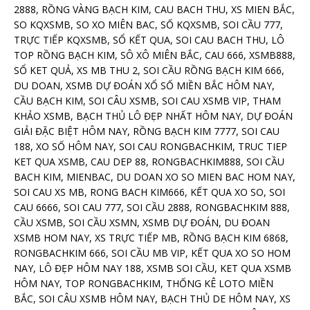
2888, RỒNG VÀNG BẠCH KIM, CAU BACH THU, XS MIEN BẮC,
SO KQXSMB, SO XO MIÊN BAC, SỐ KQXSMB, SOI CẦU 777,
TRỰC TIẾP KQXSMB, SỔ KẾT QUA, SOI CAU BACH THU, LÔ
TOP RỒNG BẠCH KIM, SÔ XÔ MIÊN BẮC, CAU 666, XSMB888,
SỔ KET QUẢ, XS MB THU 2, SOI CẦU RỒNG BẠCH KIM 666,
DU DOAN, XSMB DỰ ĐOÁN XỔ SỐ MIỀN BẮC HÔM NAY,
CẦU BẠCH KIM, SOI CÂU XSMB, SOI CAU XSMB VIP, THAM
KHẢO XSMB, BẠCH THỦ LÔ ĐẸP NHẤT HÔM NAY, DỰ ĐOÁN
GIẢI ĐẶC BIỆT HÔM NAY, RỒNG BẠCH KIM 7777, SOI CAU
188, XO SỐ HÔM NAY, SOI CAU RONGBACHKIM, TRUC TIEP
KET QUA XSMB, CAU DEP 88, RONGBACHKIM888, SOI CẦU
BACH KIM, MIENBAC, DU DOAN XO SO MIEN BAC HOM NAY,
SOI CAU XS MB, RONG BACH KIM666, KẾT QUA XO SO, SOI
CAU 6666, SOI CAU 777, SOI CẦU 2888, RONGBACHKIM 888,
CẦU XSMB, SOI CẦU XSMN, XSMB DỰ ĐOÁN, DU ĐOAN
XSMB HOM NAY, XS TRỰC TIẾP MB, RỒNG BẠCH KIM 6868,
RONGBACHKIM 666, SOI CẦU MB VIP, KẾT QUA XO SO HOM
NAY, LÔ ĐẸP HÔM NAY 188, XSMB SOI CẦU, KET QUA XSMB
HÔM NAY, TOP RONGBACHKIM, THỐNG KÊ LOTO MIỀN
BẮC, SOI CÂU XSMB HÔM NAY, BẠCH THỦ DE HÔM NAY, XS