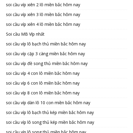
soi cầu víp xiên 2 lô miền bắc hôm nay
soi cầu víp xiên 3 lô miền bắc hôm nay
soi cầu víp xiên 4 lô miền bắc hôm nay
Soi cầu MB Víp nhất
soi cầu víp lô bạch thủ miền bắc hôm nay
soi cầu víp cặp 3 càng miền bắc hôm nay
soi cầu víp đề song thủ miền bắc hôm nay
soi cầu víp 4 con lô miền bắc hôm nay
soi cầu víp 6 con lô miền bắc hôm nay
soi cầu víp 8 con lô miền bắc hôm nay
soi cầu víp dàn lô 10 con miền bắc hôm nay
soi cầu víp lô bạch thủ kép miền bắc hôm nay
soi cầu víp lô song thủ kép miền bắc hôm nay
soi cầu víp lô song thủ miền bắc hôm nay