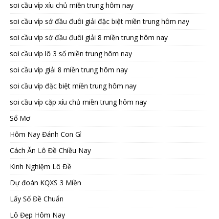
soi cầu víp xíu chủ miền trung hôm nay
soi cầu víp sớ đầu đuôi giải đặc biệt miền trung hôm nay
soi cầu víp sớ đầu đuôi giải 8 miền trung hôm nay
soi cầu víp lô 3 số miền trung hôm nay
soi cầu víp giải 8 miền trung hôm nay
soi cầu víp đặc biệt miền trung hôm nay
soi cầu víp cặp xíu chủ miền trung hôm nay
Sổ Mơ
Hôm Nay Đánh Con Gì
Cách Ăn Lô Đề Chiều Nay
Kinh Nghiệm Lô Đề
Dự đoán KQXS 3 Miền
Lấy Số Đề Chuẩn
Lô Đẹp Hôm Nay