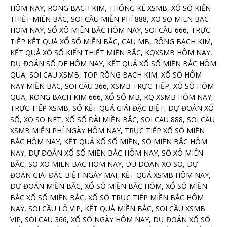
HÔM NAY, RONG BẠCH KIM, THỐNG KÊ XSMB, XỔ SỐ KIẾN
THIẾT MIÊN BẮC, SOI CẦU MIỄN PHÍ 888, XO SO MIEN BAC
HOM NAY, SỔ XÔ MIÊN BẮC HÔM NAY, SOI CẦU 666, TRỰC
TIẾP KẾT QUẢ XỔ SỐ MIỀN BẮC, CAU MB, RÔNG BẠCH KIM,
KẾT QUẢ XỔ SỐ KIẾN THIẾT MIỀN BẮC, KQXSMB HÔM NAY,
DỰ ĐOÁN SỐ DE HÔM NAY, KẾT QUẢ XỔ SỐ MIỀN BẮC HÔM
QUA, SOI CAU XSMB, TOP RỒNG BẠCH KIM, XỔ SỐ HÔM
NAY MIỀN BẮC, SOI CÂU 366, XSMB TRỰC TIẾP, XỔ SỐ HÔM
QUA, RONG BACH KIM 666, XỔ SỐ MB, KQ XSMB HÔM NAY,
TRỰC TIẾP XSMB, SỐ KẾT QUẢ GIẢI ĐẶC BIỆT, DỰ ĐOÁN XỔ
SỐ, XO SO NET, XỔ SỐ ĐÀI MIỀN BẮC, SOI CAU 888, SOI CẦU
XSMB MIỄN PHÍ NGÀY HÔM NAY, TRỰC TIẾP XỔ SỐ MIỀN
BẮC HÔM NAY, KẾT QUẢ XỔ SỐ MIỀN, SỐ MIỀN BẮC HÔM
NAY, DỰ ĐOÁN XỔ SỐ MIỀN BẮC HÔM NAY, SỔ XÔ MIÊN
BẮC, SO XO MIEN BAC HOM NAY, DU DOAN XO SO, DỰ
ĐOÁN GIẢI ĐẶC BIỆT NGÀY MAI, KẾT QUẢ XSMB HÔM NAY,
DỰ ĐOÁN MIỀN BẮC, XỔ SỐ MIỀN BẮC HÔM, XỔ SỐ MIỀN
BẮC XỔ SỐ MIỀN BẮC, XỔ SỐ TRỰC TIẾP MIỀN BẮC HÔM
NAY, SOI CẦU LÔ VIP, KẾT QUẢ MIỀN BẮC, SOI CẦU XSMB
VIP, SOI CAU 366, XỔ SỐ NGÀY HÔM NAY, DỰ ĐOÁN XỔ SỐ