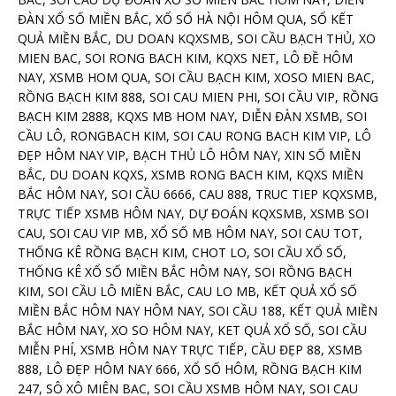
ĐÀN XỔ SỐ MIỀN BẮC, XỔ SỐ HÀ NỘI HÔM QUA, SỔ KẾT
QUẢ MIỀN BẮC, DU DOAN KQXSMB, SOI CẦU BẠCH THỦ, XO
MIEN BAC, SOI RONG BACH KIM, KQXS NET, LÔ ĐỀ HÔM
NAY, XSMB HOM QUA, SOI CẦU BẠCH KIM, XOSO MIEN BAC,
RỒNG BẠCH KIM 888, SOI CAU MIEN PHI, SOI CẦU VIP, RỒNG
BẠCH KIM 2888, KQXS MB HOM NAY, DIỄN ĐÀN XSMB, SOI
CẦU LÔ, RONGBACH KIM, SOI CAU RONG BACH KIM VIP, LÔ
ĐẸP HÔM NAY VIP, BẠCH THỦ LÔ HÔM NAY, XIN SỐ MIỀN
BẮC, DU DOAN KQXS, XSMB RONG BACH KIM, KQXS MIỀN
BẮC HÔM NAY, SOI CẦU 6666, CAU 888, TRUC TIEP KQXSMB,
TRỰC TIẾP XSMB HÔM NAY, DỰ ĐOÁN KQXSMB, XSMB SOI
CAU, SOI CAU VIP MB, XỔ SỐ MB HÔM NAY, SOI CAU TOT,
THỐNG KÊ RỒNG BẠCH KIM, CHOT LO, SOI CẦU XỔ SỐ,
THỐNG KÊ XỔ SỐ MIỀN BẮC HÔM NAY, SOI RỒNG BẠCH
KIM, SOI CẦU LÔ MIỀN BẮC, CAU LO MB, KẾT QUẢ XỔ SỐ
MIỀN BẮC HÔM NAY HÔM NAY, SOI CẦU 188, KẾT QUẢ MIỀN
BẮC HÔM NAY, XO SO HÔM NAY, KET QUẢ XỔ SỐ, SOI CẦU
MIỄN PHÍ, XSMB HÔM NAY TRỰC TIẾP, CẦU ĐẸP 88, XSMB
888, LÔ ĐẸP HÔM NAY 666, XỔ SỐ HÔM, RỒNG BẠCH KIM
247, SÔ XÔ MIÊN BAC, SOI CẦU XSMB HÔM NAY, SOI CAU