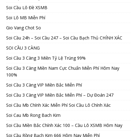
Soi Cầu Lô Đề XSMB
Soi Lô MB Miễn Phí
Gio Vang Chot So
Soi Cầu 24h – Soi Cầu 247 – Soi Cầu Bạch Thủ CHÍNH XÁC
SOI CẦU 3 CÀNG
Soi Cầu 3 Càng 3 Miền Tỷ Lệ Trúng 99%
Soi Cầu 3 Càng Miền Nam Cực Chuẩn Miễn Phí Hôm Nay
100%
Soi Cầu 3 Càng VIP Miền Bắc Miễn Phí
Soi Cầu 3 Càng VIP Miền Bắc Miễn Phí – Dự Đoán 247
Soi Cầu Mb Chính Xác Miễn Phí Soi Cầu Lô Chính Xác
Soi Cau Mb Rong Bach Kim
Soi Cầu Miền Bắc Chính Xác 100 – Cầu Lô XSMB Hôm Nay
Soi Cầu Rồng Bạch Kim 666 Hôm Nay Miễn Phí