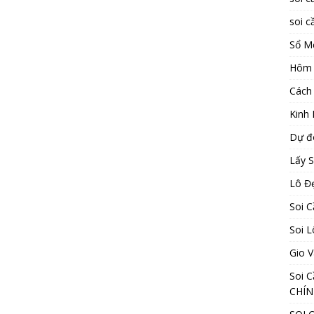
soi c
Sổ M
Hôm 
Cách
Kinh
Dự đ
Lấy 
Lô Đ
Soi 
Soi 
Gio 
Soi C
CHÍN