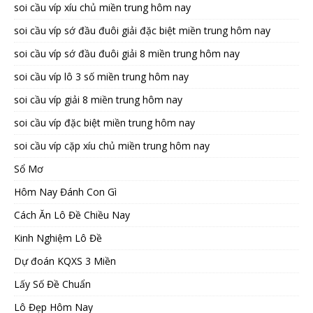
soi cầu víp xíu chủ miền trung hôm nay
soi cầu víp sớ đầu đuôi giải đặc biệt miền trung hôm nay
soi cầu víp sớ đầu đuôi giải 8 miền trung hôm nay
soi cầu víp lô 3 số miền trung hôm nay
soi cầu víp giải 8 miền trung hôm nay
soi cầu víp đặc biệt miền trung hôm nay
soi cầu víp cặp xíu chủ miền trung hôm nay
Sổ Mơ
Hôm Nay Đánh Con Gì
Cách Ăn Lô Đề Chiều Nay
Kinh Nghiệm Lô Đề
Dự đoán KQXS 3 Miền
Lấy Số Đề Chuẩn
Lô Đẹp Hôm Nay