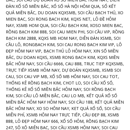
ĐÀN XỔ SỐ MIỀN BẮC, XỔ SỐ HÀ NỘI HÔM QUA, SỔ KẾT
QUẢ MIỀN BẮC, DU DOAN KQXSMB, SOI CẦU BẠCH THỦ, XO
MIEN BAC, SOI RONG BACH KIM, KQXS NET, LÔ ĐỀ HÔM
NAY, XSMB HOM QUA, SOI CẦU BẠCH KIM, XOSO MIEN BAC,
RỒNG BẠCH KIM 888, SOI CAU MIEN PHI, SOI CẦU VIP, RỒNG
BẠCH KIM 2888, KQXS MB HOM NAY, DIỄN ĐÀN XSMB, SOI
CẦU LÔ, RONGBACH KIM, SOI CAU RONG BACH KIM VIP, LÔ
ĐẸP HÔM NAY VIP, BẠCH THỦ LÔ HÔM NAY, XIN SỐ MIỀN
BẮC, DU DOAN KQXS, XSMB RONG BACH KIM, KQXS MIỀN
BẮC HÔM NAY, SOI CẦU 6666, CAU 888, TRUC TIEP KQXSMB,
TRỰC TIẾP XSMB HÔM NAY, DỰ ĐOÁN KQXSMB, XSMB SOI
CAU, SOI CAU VIP MB, XỔ SỐ MB HÔM NAY, SOI CAU TOT,
THỐNG KÊ RỒNG BẠCH KIM, CHOT LO, SOI CẦU XỔ SỐ,
THỐNG KÊ XỔ SỐ MIỀN BẮC HÔM NAY, SOI RỒNG BẠCH
KIM, SOI CẦU LÔ MIỀN BẮC, CAU LO MB, KẾT QUẢ XỔ SỐ
MIỀN BẮC HÔM NAY HÔM NAY, SOI CẦU 188, KẾT QUẢ MIỀN
BẮC HÔM NAY, XO SO HÔM NAY, KET QUẢ XỔ SỐ, SOI CẦU
MIỄN PHÍ, XSMB HÔM NAY TRỰC TIẾP, CẦU ĐẸP 88, XSMB
888, LÔ ĐẸP HÔM NAY 666, XỔ SỐ HÔM, RỒNG BẠCH KIM
247, SÔ XÔ MIÊN BAC, SOI CẦU XSMB HÔM NAY, SOI CAU