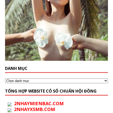
DANH MỤC
TỔNG HỢP WEBSITE CÓ SỐ CHUẨN HỘI ĐỒNG
2NHAYMIENBAC.COM
2NHAYXSMB.COM