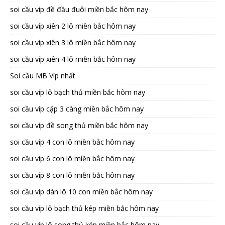
soi cầu víp đề đầu đuôi miền bắc hôm nay
soi cầu víp xiên 2 lô miền bắc hôm nay
soi cầu víp xiên 3 lô miền bắc hôm nay
soi cầu víp xiên 4 lô miền bắc hôm nay
Soi cầu MB Víp nhất
soi cầu víp lô bạch thủ miền bắc hôm nay
soi cầu víp cặp 3 càng miền bắc hôm nay
soi cầu víp đề song thủ miền bắc hôm nay
soi cầu víp 4 con lô miền bắc hôm nay
soi cầu víp 6 con lô miền bắc hôm nay
soi cầu víp 8 con lô miền bắc hôm nay
soi cầu víp dàn lô 10 con miền bắc hôm nay
soi cầu víp lô bạch thủ kép miền bắc hôm nay
soi cầu víp lô song thủ kép miền bắc hôm nay