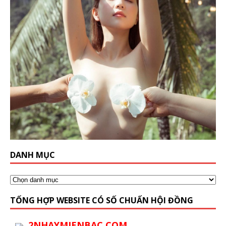
DANH MỤC
TỔNG HỢP WEBSITE CÓ SỐ CHUẨN HỘI ĐỒNG
2NHAYMIENBAC.COM