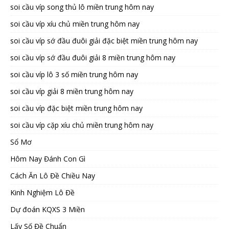
soi cầu víp song thủ lô miền trung hôm nay
soi cầu víp xíu chủ miền trung hôm nay
soi cầu víp sớ đầu đuôi giải đặc biệt miền trung hôm nay
soi cầu víp sớ đầu đuôi giải 8 miền trung hôm nay
soi cầu víp lô 3 số miền trung hôm nay
soi cầu víp giải 8 miền trung hôm nay
soi cầu víp đặc biệt miền trung hôm nay
soi cầu víp cặp xíu chủ miền trung hôm nay
Sổ Mơ
Hôm Nay Đánh Con Gì
Cách Ăn Lô Đề Chiều Nay
Kinh Nghiệm Lô Đề
Dự đoán KQXS 3 Miền
Lấy Số Đề Chuẩn