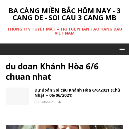
BA CÀNG MIỀN BẮC HÔM NAY - 3
CANG DE - SOI CAU 3 CANG MB
THÔNG TIN TUYỆT MẬT – TRÍ TUỆ NHÂN TẠO HÀNG ĐẦU
VIỆT NAM
du doan Khánh Hòa 6/6
chuan nhat
Dự đoán Soi cầu Khánh Hòa 6/6/2021 (Chủ
Nhật – 06/06/2021)
05/06/2021