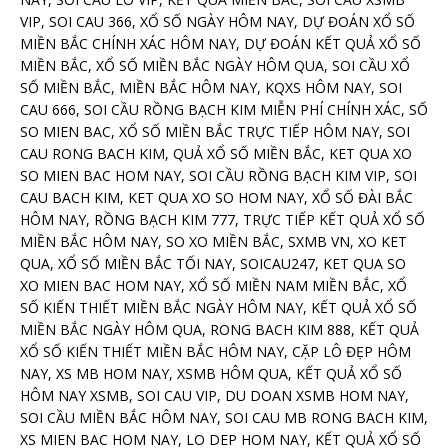
VIP, SOI CAU 366, XỔ SỐ NGÀY HÔM NAY, DỰ ĐOÁN XỔ SỐ
MIỀN BẮC CHÍNH XÁC HÔM NAY, DỰ ĐOÁN KẾT QUẢ XỔ SỐ
MIỀN BẮC, XỔ SỐ MIỀN BẮC NGÀY HÔM QUA, SOI CẦU XỔ
SỐ MIỀN BẮC, MIỀN BẮC HÔM NAY, KQXS HÔM NAY, SOI
CAU 666, SOI CẦU RỒNG BẠCH KIM MIỄN PHÍ CHÍNH XÁC, SỐ
SO MIEN BAC, XỔ SỐ MIỀN BẮC TRỰC TIẾP HÔM NAY, SOI
CAU RONG BACH KIM, QUẢ XỔ SỐ MIỀN BẮC, KET QUA XO
SO MIEN BAC HOM NAY, SOI CẦU RỒNG BẠCH KIM VIP, SOI
CAU BACH KIM, KET QUA XO SO HOM NAY, XỔ SỐ ĐÀI BẮC
HÔM NAY, RỒNG BẠCH KIM 777, TRỰC TIẾP KẾT QUẢ XỔ SỐ
MIỀN BẮC HÔM NAY, SO XO MIỀN BẮC, SXMB VN, XO KET
QUA, XỔ SỐ MIỀN BẮC TỐI NAY, SOICAU247, KET QUA SO
XO MIEN BAC HOM NAY, XỔ SỐ MIỀN NAM MIỀN BẮC, XỔ
SỐ KIẾN THIẾT MIỀN BẮC NGÀY HÔM NAY, KẾT QUẢ XỔ SỐ
MIỀN BẮC NGÀY HÔM QUA, RONG BACH KIM 888, KẾT QUẢ
XỔ SỐ KIẾN THIẾT MIỀN BẮC HÔM NAY, CẶP LÔ ĐẸP HÔM
NAY, XS MB HOM NAY, XSMB HÔM QUA, KẾT QUẢ XỔ SỐ
HÔM NAY XSMB, SOI CAU VIP, DU DOAN XSMB HOM NAY,
SOI CẦU MIỀN BẮC HÔM NAY, SOI CAU MB RONG BACH KIM,
XS MIEN BAC HOM NAY, LO DEP HOM NAY, KẾT QUẢ XỔ SỐ