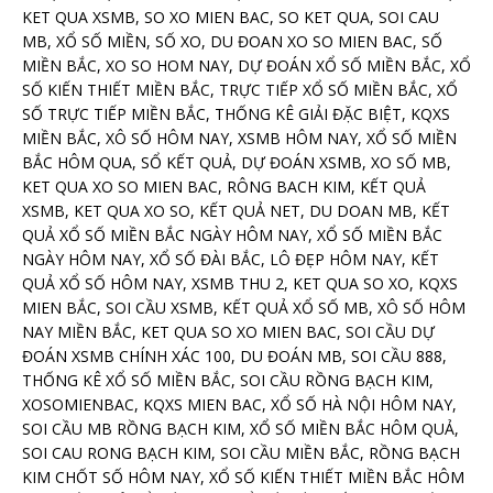
KET QUA XSMB, SO XO MIEN BAC, SO KET QUA, SOI CAU
MB, XỔ SỐ MIỀN, SỐ XO, DU ĐOAN XO SO MIEN BAC, SỐ
MIỀN BẮC, XO SO HOM NAY, DỰ ĐOÁN XỔ SỐ MIỀN BẮC, XỔ
SỐ KIẾN THIẾT MIỀN BẮC, TRỰC TIẾP XỔ SỐ MIỀN BẮC, XỔ
SỐ TRỰC TIẾP MIỀN BẮC, THỐNG KÊ GIẢI ĐẶC BIỆT, KQXS
MIỀN BẮC, XÔ SỐ HÔM NAY, XSMB HÔM NAY, XỔ SỐ MIỀN
BẮC HÔM QUA, SỔ KẾT QUẢ, DỰ ĐOÁN XSMB, XO SỐ MB,
KET QUA XO SO MIEN BAC, RÔNG BACH KIM, KẾT QUẢ
XSMB, KET QUA XO SO, KẾT QUẢ NET, DU DOAN MB, KẾT
QUẢ XỔ SỐ MIỀN BẮC NGÀY HÔM NAY, XỔ SỐ MIỀN BẮC
NGÀY HÔM NAY, XỔ SỐ ĐÀI BẮC, LÔ ĐẸP HÔM NAY, KẾT
QUẢ XỔ SỐ HÔM NAY, XSMB THU 2, KET QUA SO XO, KQXS
MIEN BẮC, SOI CẦU XSMB, KẾT QUẢ XỔ SỐ MB, XÔ SỐ HÔM
NAY MIỀN BẮC, KET QUA SO XO MIEN BAC, SOI CẦU DỰ
ĐOÁN XSMB CHÍNH XÁC 100, DU ĐOÁN MB, SOI CẦU 888,
THỐNG KÊ XỔ SỐ MIỀN BẮC, SOI CẦU RỒNG BẠCH KIM,
XOSOMIENBAC, KQXS MIEN BAC, XỔ SỐ HÀ NỘI HÔM NAY,
SOI CẦU MB RỒNG BẠCH KIM, XỔ SỐ MIỀN BẮC HÔM QUẢ,
SOI CAU RONG BẠCH KIM, SOI CẦU MIỀN BẮC, RỒNG BẠCH
KIM CHỐT SỐ HÔM NAY, XỔ SỐ KIẾN THIẾT MIỀN BẮC HÔM