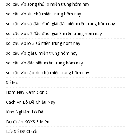
soi cầu víp song thủ lô miền trung hôm nay
soi cầu víp xíu chủ miền trung hôm nay
soi cầu víp sớ đầu đuôi giải đặc biệt miền trung hôm nay
soi cầu víp sớ đầu đuôi giải 8 miền trung hôm nay
soi cầu víp lô 3 số miền trung hôm nay
soi cầu víp giải 8 miền trung hôm nay
soi cầu víp đặc biệt miền trung hôm nay
soi cầu víp cặp xíu chủ miền trung hôm nay
Sổ Mơ
Hôm Nay Đánh Con Gì
Cách Ăn Lô Đề Chiều Nay
Kinh Nghiệm Lô Đề
Dự đoán KQXS 3 Miền
Lấy Số Đề Chuẩn