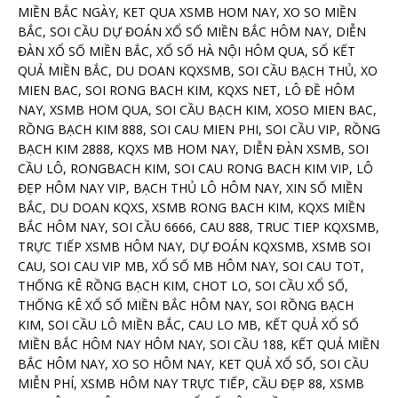
MIỀN BẮC NGÀY, KET QUA XSMB HOM NAY, XO SO MIỀN
BẮC, SOI CẦU DỰ ĐOÁN XỔ SỐ MIỀN BẮC HÔM NAY, DIỄN
ĐÀN XỔ SỐ MIỀN BẮC, XỔ SỐ HÀ NỘI HÔM QUA, SỔ KẾT
QUẢ MIỀN BẮC, DU DOAN KQXSMB, SOI CẦU BẠCH THỦ, XO
MIEN BAC, SOI RONG BACH KIM, KQXS NET, LÔ ĐỀ HÔM
NAY, XSMB HOM QUA, SOI CẦU BẠCH KIM, XOSO MIEN BAC,
RỒNG BẠCH KIM 888, SOI CAU MIEN PHI, SOI CẦU VIP, RỒNG
BẠCH KIM 2888, KQXS MB HOM NAY, DIỄN ĐÀN XSMB, SOI
CẦU LÔ, RONGBACH KIM, SOI CAU RONG BACH KIM VIP, LÔ
ĐẸP HÔM NAY VIP, BẠCH THỦ LÔ HÔM NAY, XIN SỐ MIỀN
BẮC, DU DOAN KQXS, XSMB RONG BACH KIM, KQXS MIỀN
BẮC HÔM NAY, SOI CẦU 6666, CAU 888, TRUC TIEP KQXSMB,
TRỰC TIẾP XSMB HÔM NAY, DỰ ĐOÁN KQXSMB, XSMB SOI
CAU, SOI CAU VIP MB, XỔ SỐ MB HÔM NAY, SOI CAU TOT,
THỐNG KÊ RỒNG BẠCH KIM, CHOT LO, SOI CẦU XỔ SỐ,
THỐNG KÊ XỔ SỐ MIỀN BẮC HÔM NAY, SOI RỒNG BẠCH
KIM, SOI CẦU LÔ MIỀN BẮC, CAU LO MB, KẾT QUẢ XỔ SỐ
MIỀN BẮC HÔM NAY HÔM NAY, SOI CẦU 188, KẾT QUẢ MIỀN
BẮC HÔM NAY, XO SO HÔM NAY, KET QUẢ XỔ SỐ, SOI CẦU
MIỄN PHÍ, XSMB HÔM NAY TRỰC TIẾP, CẦU ĐẸP 88, XSMB