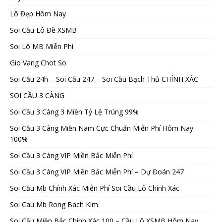
Lô Đẹp Hôm Nay
Soi Cầu Lô Đề XSMB
Soi Lô MB Miễn Phí
Gio Vang Chot So
Soi Cầu 24h – Soi Cầu 247 – Soi Cầu Bạch Thủ CHÍNH XÁC
SOI CẦU 3 CÀNG
Soi Cầu 3 Càng 3 Miền Tỷ Lệ Trúng 99%
Soi Cầu 3 Càng Miền Nam Cực Chuẩn Miễn Phí Hôm Nay
100%
Soi Cầu 3 Càng VIP Miền Bắc Miễn Phí
Soi Cầu 3 Càng VIP Miền Bắc Miễn Phí – Dự Đoán 247
Soi Cầu Mb Chính Xác Miễn Phí Soi Cầu Lô Chính Xác
Soi Cau Mb Rong Bach Kim
Soi Cầu Miền Bắc Chính Xác 100 – Cầu Lô XSMB Hôm Nay