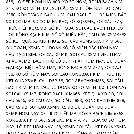
888, LÔ ĐẸP HÔM NAY 666, XỔ SỐ HÔM, RỒNG BẠCH KIM
247, SÔ XÔ MIÊN BAC, SOI CẦU XSMB HÔM NAY, SOI CAU
2888, RỒNG VÀNG BẠCH KIM, CAU BACH THU, XS MIEN BẮC,
SO KQXSMB, SO XO MIÊN BAC, SỐ KQXSMB, SOI CẦU 777,
TRỰC TIẾP KQXSMB, SỔ KẾT QUA, SOI CAU BACH THU, LÔ
TOP RỒNG BẠCH KIM, SÔ XÔ MIÊN BẮC, CAU 666, XSMB888,
SỔ KET QUẢ, XS MB THU 2, SOI CẦU RỒNG BẠCH KIM 666,
DU DOAN, XSMB DỰ ĐOÁN XỔ SỐ MIỀN BẮC HÔM NAY,
CẦU BẠCH KIM, SOI CÂU XSMB, SOI CAU XSMB VIP, THAM
KHẢO XSMB, BẠCH THỦ LÔ ĐẸP NHẤT HÔM NAY, DỰ ĐOÁN
GIẢI ĐẶC BIỆT HÔM NAY, RỒNG BẠCH KIM 7777, SOI CAU
188, XO SỐ HÔM NAY, SOI CAU RONGBACHKIM, TRUC TIEP
KET QUA XSMB, CAU DEP 88, RONGBACHKIM888, SOI CẦU
BACH KIM, MIENBAC, DU DOAN XO SO MIEN BAC HOM NAY,
SOI CAU XS MB, RONG BACH KIM666, KẾT QUA XO SO, SOI
CAU 6666, SOI CAU 777, SOI CẦU 2888, RONGBACHKIM 888,
CẦU XSMB, SOI CẦU XSMN, XSMB DỰ ĐOÁN, DU ĐOAN
XSMB HOM NAY, XS TRỰC TIẾP MB, RỒNG BẠCH KIM 6868,
RONGBACHKIM 666, SOI CẦU MB VIP, KẾT QUA XO SO HOM
NAY, LÔ ĐẸP HÔM NAY 188, XSMB SOI CẦU, KET QUA XSMB
HÔM NAY, TOP RONGBACHKIM, THỐNG KÊ LOTO MIỀN