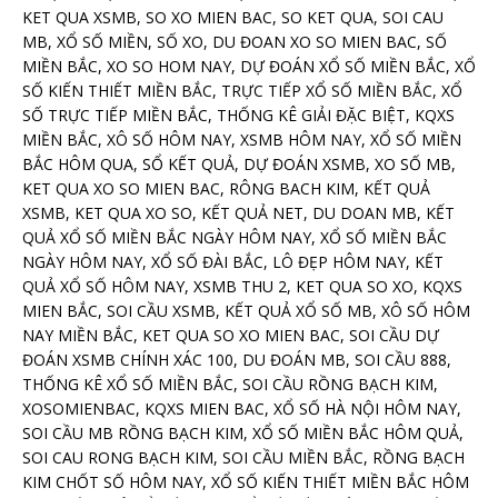
KET QUA XSMB, SO XO MIEN BAC, SO KET QUA, SOI CAU
MB, XỔ SỐ MIỀN, SỐ XO, DU ĐOAN XO SO MIEN BAC, SỐ
MIỀN BẮC, XO SO HOM NAY, DỰ ĐOÁN XỔ SỐ MIỀN BẮC, XỔ
SỐ KIẾN THIẾT MIỀN BẮC, TRỰC TIẾP XỔ SỐ MIỀN BẮC, XỔ
SỐ TRỰC TIẾP MIỀN BẮC, THỐNG KÊ GIẢI ĐẶC BIỆT, KQXS
MIỀN BẮC, XÔ SỐ HÔM NAY, XSMB HÔM NAY, XỔ SỐ MIỀN
BẮC HÔM QUA, SỔ KẾT QUẢ, DỰ ĐOÁN XSMB, XO SỐ MB,
KET QUA XO SO MIEN BAC, RÔNG BACH KIM, KẾT QUẢ
XSMB, KET QUA XO SO, KẾT QUẢ NET, DU DOAN MB, KẾT
QUẢ XỔ SỐ MIỀN BẮC NGÀY HÔM NAY, XỔ SỐ MIỀN BẮC
NGÀY HÔM NAY, XỔ SỐ ĐÀI BẮC, LÔ ĐẸP HÔM NAY, KẾT
QUẢ XỔ SỐ HÔM NAY, XSMB THU 2, KET QUA SO XO, KQXS
MIEN BẮC, SOI CẦU XSMB, KẾT QUẢ XỔ SỐ MB, XÔ SỐ HÔM
NAY MIỀN BẮC, KET QUA SO XO MIEN BAC, SOI CẦU DỰ
ĐOÁN XSMB CHÍNH XÁC 100, DU ĐOÁN MB, SOI CẦU 888,
THỐNG KÊ XỔ SỐ MIỀN BẮC, SOI CẦU RỒNG BẠCH KIM,
XOSOMIENBAC, KQXS MIEN BAC, XỔ SỐ HÀ NỘI HÔM NAY,
SOI CẦU MB RỒNG BẠCH KIM, XỔ SỐ MIỀN BẮC HÔM QUẢ,
SOI CAU RONG BẠCH KIM, SOI CẦU MIỀN BẮC, RỒNG BẠCH
KIM CHỐT SỐ HÔM NAY, XỔ SỐ KIẾN THIẾT MIỀN BẮC HÔM