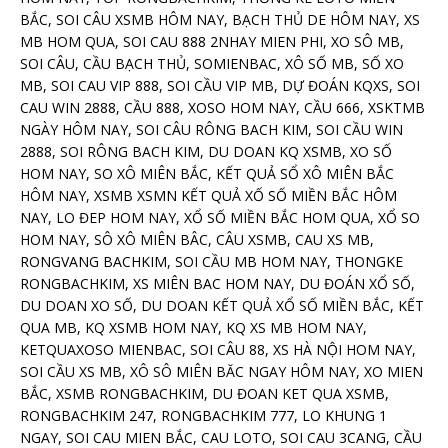
BẮC, SOI CÂU XSMB HÔM NAY, BẠCH THỦ DE HÔM NAY, XS
MB HOM QUA, SOI CAU 888 2NHAY MIEN PHI, XO SÔ MB,
SOI CÂU, CẦU BẠCH THỦ, SOMIENBAC, XÔ SỐ MB, SỐ XO
MB, SOI CAU VIP 888, SOI CẦU VIP MB, DỰ ĐOÁN KQXS, SOI
CAU WIN 2888, CẦU 888, XOSO HOM NAY, CẦU 666, XSKTMB
NGÀY HÔM NAY, SOI CÂU RÔNG BACH KIM, SOI CẦU WIN
2888, SOI RÔNG BACH KIM, DU DOAN KQ XSMB, XO SỐ
HOM NAY, SO XÔ MIÊN BẮC, KẾT QUẢ SỔ XÔ MIÊN BẮC
HÔM NAY, XSMB XSMN KẾT QUẢ XỐ SỐ MIỀN BẮC HÔM
NAY, LO ĐEP HOM NAY, XỔ SỐ MIỀN BẮC HOM QUA, XỔ SO
HOM NAY, SÔ XÔ MIÊN BÂC, CÂU XSMB, CAU XS MB,
RONGVANG BACHKIM, SOI CẦU MB HOM NAY, THONGKE
RONGBACHKIM, XS MIÊN BAC HOM NAY, DU ĐOÁN XỔ SỐ,
DU DOAN XO SỐ, DU DOAN KẾT QUẢ XỔ SỐ MIỀN BẮC, KẾT
QUA MB, KQ XSMB HOM NAY, KQ XS MB HOM NAY,
KETQUAXOSO MIENBAC, SOI CÂU 88, XS HÀ NỘI HOM NAY,
SOI CẦU XS MB, XÔ SÔ MIÊN BĂC NGAY HÔM NAY, XO MIEN
BẮC, XSMB RONGBACHKIM, DU ĐOAN KET QUA XSMB,
RONGBACHKIM 247, RONGBACHKIM 777, LO KHUNG 1
NGAY, SOI CAU MIEN BẮC, CAU LOTO, SOI CAU 3CANG, CẦU