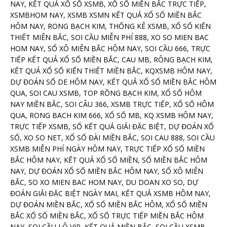
NAY, KẾT QUẢ XỔ SỐ XSMB, XỔ SỐ MIỀN BẮC TRỰC TIẾP,
XSMBHOM NAY, XSMB XSMN KẾT QUẢ XỔ SỐ MIỀN BẮC
HÔM NAY, RONG BẠCH KIM, THỐNG KÊ XSMB, XỔ SỐ KIẾN
THIẾT MIÊN BẮC, SOI CẦU MIỄN PHÍ 888, XO SO MIEN BAC
HOM NAY, SỔ XÔ MIÊN BẮC HÔM NAY, SOI CẦU 666, TRỰC
TIẾP KẾT QUẢ XỔ SỐ MIỀN BẮC, CAU MB, RÔNG BẠCH KIM,
KẾT QUẢ XỔ SỐ KIẾN THIẾT MIỀN BẮC, KQXSMB HÔM NAY,
DỰ ĐOÁN SỐ DE HÔM NAY, KẾT QUẢ XỔ SỐ MIỀN BẮC HÔM
QUA, SOI CAU XSMB, TOP RỒNG BẠCH KIM, XỔ SỐ HÔM
NAY MIỀN BẮC, SOI CÂU 366, XSMB TRỰC TIẾP, XỔ SỐ HÔM
QUA, RONG BACH KIM 666, XỔ SỐ MB, KQ XSMB HÔM NAY,
TRỰC TIẾP XSMB, SỐ KẾT QUẢ GIẢI ĐẶC BIỆT, DỰ ĐOÁN XỔ
SỐ, XO SO NET, XỔ SỐ ĐÀI MIỀN BẮC, SOI CAU 888, SOI CẦU
XSMB MIỄN PHÍ NGÀY HÔM NAY, TRỰC TIẾP XỔ SỐ MIỀN
BẮC HÔM NAY, KẾT QUẢ XỔ SỐ MIỀN, SỐ MIỀN BẮC HÔM
NAY, DỰ ĐOÁN XỔ SỐ MIỀN BẮC HÔM NAY, SỔ XÔ MIÊN
BẮC, SO XO MIEN BAC HOM NAY, DU DOAN XO SO, DỰ
ĐOÁN GIẢI ĐẶC BIỆT NGÀY MAI, KẾT QUẢ XSMB HÔM NAY,
DỰ ĐOÁN MIỀN BẮC, XỔ SỐ MIỀN BẮC HÔM, XỔ SỐ MIỀN
BẮC XỔ SỐ MIỀN BẮC, XỔ SỐ TRỰC TIẾP MIỀN BẮC HÔM
NAY, SOI CẦU LÔ VIP, KẾT QUẢ MIỀN BẮC, SOI CẦU XSMB