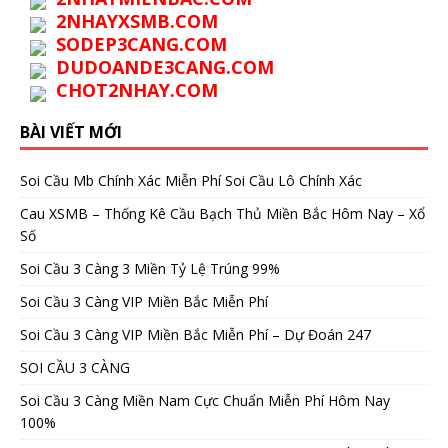
2NHAYXSMB.COM
SODEP3CANG.COM
DUDOANDE3CANG.COM
CHOT2NHAY.COM
BÀI VIẾT MỚI
Soi Cầu Mb Chính Xác Miễn Phí Soi Cầu Lô Chính Xác
Cau XSMB – Thống Kê Cầu Bạch Thủ Miền Bắc Hôm Nay – Xổ
Số
Soi Cầu 3 Càng 3 Miền Tỷ Lệ Trúng 99%
Soi Cầu 3 Càng VIP Miền Bắc Miễn Phí
Soi Cầu 3 Càng VIP Miền Bắc Miễn Phí – Dự Đoán 247
SOI CẦU 3 CÀNG
Soi Cầu 3 Càng Miền Nam Cực Chuẩn Miễn Phí Hôm Nay
100%