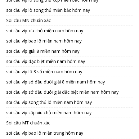
soi cầu víp lô song thủ miền bắc hôm nay
Soi cầu MN chuẩn xác
soi cầu víp xíu chủ miền nam hôm nay
soi cầu víp bao lô miền nam hôm nay
soi cầu víp giải 8 miền nam hôm nay
soi cầu víp đặc biệt miền nam hôm nay
soi cầu víp lô 3 số miền nam hôm nay
soi cầu víp sớ đầu đuôi giải 8 miền nam hôm nay
soi cầu víp sớ đầu đuôi giải đặc biệt miền nam hôm nay
soi cầu víp song thủ lô miền nam hôm nay
soi cầu víp cặp xíu chủ miền nam hôm nay
Soi cầu MT chuẩn xác
soi cầu víp bao lô miền trung hôm nay