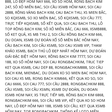
888, LÔ ĐẸP HÔM NAY 666, XỔ SỐ HÔM, RỒNG BẠCH KIM
247, SÔ XÔ MIÊN BAC, SOI CẦU XSMB HÔM NAY, SOI CAU
2888, RỒNG VÀNG BẠCH KIM, CAU BACH THU, XS MIEN BẮC,
SO KQXSMB, SO XO MIÊN BAC, SỐ KQXSMB, SOI CẦU 777,
TRỰC TIẾP KQXSMB, SỔ KẾT QUA, SOI CAU BACH THU, LÔ
TOP RỒNG BẠCH KIM, SÔ XÔ MIÊN BẮC, CAU 666, XSMB888,
SỔ KET QUẢ, XS MB THU 2, SOI CẦU RỒNG BẠCH KIM 666,
DU DOAN, XSMB DỰ ĐOÁN XỔ SỐ MIỀN BẮC HÔM NAY,
CẦU BẠCH KIM, SOI CÂU XSMB, SOI CAU XSMB VIP, THAM
KHẢO XSMB, BẠCH THỦ LÔ ĐẸP NHẤT HÔM NAY, DỰ ĐOÁN
GIẢI ĐẶC BIỆT HÔM NAY, RỒNG BẠCH KIM 7777, SOI CAU
188, XO SỐ HÔM NAY, SOI CAU RONGBACHKIM, TRUC TIEP
KET QUA XSMB, CAU DEP 88, RONGBACHKIM888, SOI CẦU
BACH KIM, MIENBAC, DU DOAN XO SO MIEN BAC HOM NAY,
SOI CAU XS MB, RONG BACH KIM666, KẾT QUA XO SO, SOI
CAU 6666, SOI CAU 777, SOI CẦU 2888, RONGBACHKIM 888,
CẦU XSMB, SOI CẦU XSMN, XSMB DỰ ĐOÁN, DU ĐOAN
XSMB HOM NAY, XS TRỰC TIẾP MB, RỒNG BẠCH KIM 6868,
RONGBACHKIM 666, SOI CẦU MB VIP, KẾT QUA XO SO HOM
NAY, LÔ ĐẸP HÔM NAY 188, XSMB SOI CẦU, KET QUA XSMB
HÔM NAY, TOP RONGBACHKIM, THỐNG KÊ LOTO MIỀN