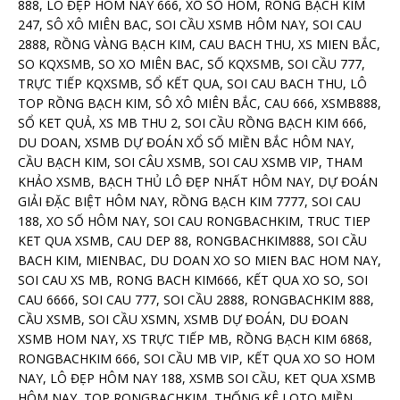
888, LÔ ĐẸP HÔM NAY 666, XỔ SỐ HÔM, RỒNG BẠCH KIM
247, SÔ XÔ MIÊN BAC, SOI CẦU XSMB HÔM NAY, SOI CAU
2888, RỒNG VÀNG BẠCH KIM, CAU BACH THU, XS MIEN BẮC,
SO KQXSMB, SO XO MIÊN BAC, SỐ KQXSMB, SOI CẦU 777,
TRỰC TIẾP KQXSMB, SỔ KẾT QUA, SOI CAU BACH THU, LÔ
TOP RỒNG BẠCH KIM, SÔ XÔ MIÊN BẮC, CAU 666, XSMB888,
SỔ KET QUẢ, XS MB THU 2, SOI CẦU RỒNG BẠCH KIM 666,
DU DOAN, XSMB DỰ ĐOÁN XỔ SỐ MIỀN BẮC HÔM NAY,
CẦU BẠCH KIM, SOI CÂU XSMB, SOI CAU XSMB VIP, THAM
KHẢO XSMB, BẠCH THỦ LÔ ĐẸP NHẤT HÔM NAY, DỰ ĐOÁN
GIẢI ĐẶC BIỆT HÔM NAY, RỒNG BẠCH KIM 7777, SOI CAU
188, XO SỐ HÔM NAY, SOI CAU RONGBACHKIM, TRUC TIEP
KET QUA XSMB, CAU DEP 88, RONGBACHKIM888, SOI CẦU
BACH KIM, MIENBAC, DU DOAN XO SO MIEN BAC HOM NAY,
SOI CAU XS MB, RONG BACH KIM666, KẾT QUA XO SO, SOI
CAU 6666, SOI CAU 777, SOI CẦU 2888, RONGBACHKIM 888,
CẦU XSMB, SOI CẦU XSMN, XSMB DỰ ĐOÁN, DU ĐOAN
XSMB HOM NAY, XS TRỰC TIẾP MB, RỒNG BẠCH KIM 6868,
RONGBACHKIM 666, SOI CẦU MB VIP, KẾT QUA XO SO HOM
NAY, LÔ ĐẸP HÔM NAY 188, XSMB SOI CẦU, KET QUA XSMB
HÔM NAY, TOP RONGBACHKIM, THỐNG KÊ LOTO MIỀN