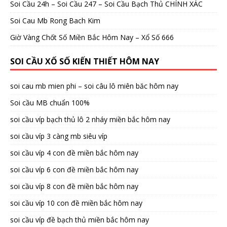
Soi Cầu 24h – Soi Cầu 247 – Soi Cầu Bạch Thủ CHÍNH XÁC
Soi Cau Mb Rong Bach Kim
Giờ Vàng Chốt Số Miền Bắc Hôm Nay – Xổ Số 666
SOI CẦU XỔ SỐ KIẾN THIẾT HÔM NAY
soi cau mb mien phi – soi câu lô miên băc hôm nay
Soi cầu MB chuẩn 100%
soi cầu víp bạch thủ lô 2 nháy miền bắc hôm nay
soi cầu víp 3 càng mb siêu víp
soi cầu víp 4 con đề miền bắc hôm nay
soi cầu víp 6 con đề miền bắc hôm nay
soi cầu víp 8 con đề miền bắc hôm nay
soi cầu víp 10 con đề miền bắc hôm nay
soi cầu víp đề bạch thủ miền bắc hôm nay