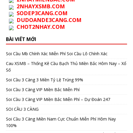
2NHAYXSMB.COM
SODEP3CANG.COM
DUDOANDE3CANG.COM
CHOT2NHAY.COM
BÀI VIẾT MỚI
Soi Cầu Mb Chính Xác Miễn Phí Soi Cầu Lô Chính Xác
Cau XSMB – Thống Kê Cầu Bạch Thủ Miền Bắc Hôm Nay – Xổ
Số
Soi Cầu 3 Càng 3 Miền Tỷ Lệ Trúng 99%
Soi Cầu 3 Càng VIP Miền Bắc Miễn Phí
Soi Cầu 3 Càng VIP Miền Bắc Miễn Phí – Dự Đoán 247
SOI CẦU 3 CÀNG
Soi Cầu 3 Càng Miền Nam Cực Chuẩn Miễn Phí Hôm Nay
100%