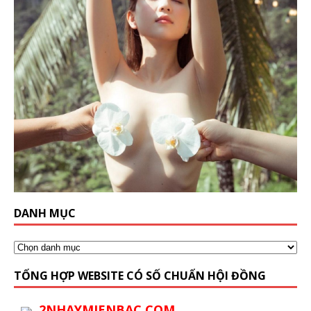
DANH MỤC
TỔNG HỢP WEBSITE CÓ SỐ CHUẨN HỘI ĐỒNG
2NHAYMIENBAC.COM