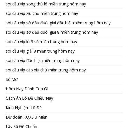
soi cầu víp song thủ lô miền trung hôm nay
soi cầu víp xíu chủ miền trung hôm nay
soi cầu víp sớ đầu đuôi giải đặc biệt miền trung hôm nay
soi cầu víp sớ đầu đuôi giải 8 miền trung hôm nay
soi cầu víp lô 3 số miền trung hôm nay
soi cầu víp giải 8 miền trung hôm nay
soi cầu víp đặc biệt miền trung hôm nay
soi cầu víp cặp xíu chủ miền trung hôm nay
Sổ Mơ
Hôm Nay Đánh Con Gì
Cách Ăn Lô Đề Chiều Nay
Kinh Nghiệm Lô Đề
Dự đoán KQXS 3 Miền
Lấy Số Đề Chuẩn