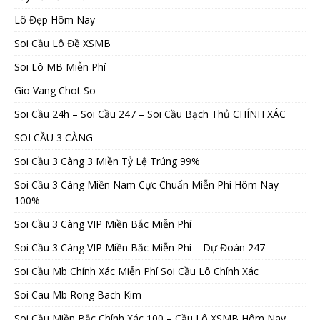
Lô Đẹp Hôm Nay
Soi Cầu Lô Đề XSMB
Soi Lô MB Miễn Phí
Gio Vang Chot So
Soi Cầu 24h – Soi Cầu 247 – Soi Cầu Bạch Thủ CHÍNH XÁC
SOI CẦU 3 CÀNG
Soi Cầu 3 Càng 3 Miền Tỷ Lệ Trúng 99%
Soi Cầu 3 Càng Miền Nam Cực Chuẩn Miễn Phí Hôm Nay
100%
Soi Cầu 3 Càng VIP Miền Bắc Miễn Phí
Soi Cầu 3 Càng VIP Miền Bắc Miễn Phí – Dự Đoán 247
Soi Cầu Mb Chính Xác Miễn Phí Soi Cầu Lô Chính Xác
Soi Cau Mb Rong Bach Kim
Soi Cầu Miền Bắc Chính Xác 100 – Cầu Lô XSMB Hôm Nay