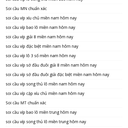
Soi cầu MN chuẩn xác
soi cầu víp xíu chủ miền nam hôm nay
soi cầu víp bao lô miền nam hôm nay
soi cầu víp giải 8 miền nam hôm nay
soi cầu víp đặc biệt miền nam hôm nay
soi cầu víp lô 3 số miền nam hôm nay
soi cầu víp sớ đầu đuôi giải 8 miền nam hôm nay
soi cầu víp sớ đầu đuôi giải đặc biệt miền nam hôm nay
soi cầu víp song thủ lô miền nam hôm nay
soi cầu víp cặp xíu chủ miền nam hôm nay
Soi cầu MT chuẩn xác
soi cầu víp bao lô miền trung hôm nay
soi cầu víp song thủ lô miền trung hôm nay