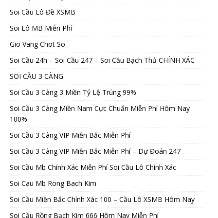
Soi Cầu Lô Đề XSMB
Soi Lô MB Miễn Phí
Gio Vang Chot So
Soi Cầu 24h – Soi Cầu 247 – Soi Cầu Bạch Thủ CHÍNH XÁC
SOI CẦU 3 CÀNG
Soi Cầu 3 Càng 3 Miền Tỷ Lệ Trúng 99%
Soi Cầu 3 Càng Miền Nam Cực Chuẩn Miễn Phí Hôm Nay
100%
Soi Cầu 3 Càng VIP Miền Bắc Miễn Phí
Soi Cầu 3 Càng VIP Miền Bắc Miễn Phí – Dự Đoán 247
Soi Cầu Mb Chính Xác Miễn Phí Soi Cầu Lô Chính Xác
Soi Cau Mb Rong Bach Kim
Soi Cầu Miền Bắc Chính Xác 100 – Cầu Lô XSMB Hôm Nay
Soi Cầu Rồng Bạch Kim 666 Hôm Nay Miễn Phí