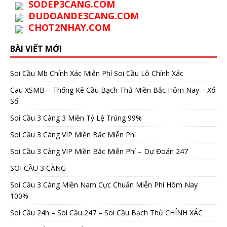
SODEP3CANG.COM
DUDOANDE3CANG.COM
CHOT2NHAY.COM
BÀI VIẾT MỚI
Soi Cầu Mb Chính Xác Miễn Phí Soi Cầu Lô Chính Xác
Cau XSMB – Thống Kê Cầu Bạch Thủ Miền Bắc Hôm Nay – Xổ
Số
Soi Cầu 3 Càng 3 Miền Tỷ Lệ Trúng 99%
Soi Cầu 3 Càng VIP Miền Bắc Miễn Phí
Soi Cầu 3 Càng VIP Miền Bắc Miễn Phí – Dự Đoán 247
SOI CẦU 3 CÀNG
Soi Cầu 3 Càng Miền Nam Cực Chuẩn Miễn Phí Hôm Nay
100%
Soi Cầu 24h – Soi Cầu 247 – Soi Cầu Bạch Thủ CHÍNH XÁC