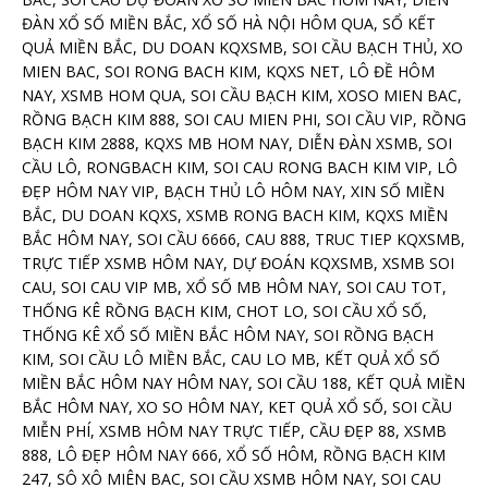
ĐÀN XỔ SỐ MIỀN BẮC, XỔ SỐ HÀ NỘI HÔM QUA, SỔ KẾT
QUẢ MIỀN BẮC, DU DOAN KQXSMB, SOI CẦU BẠCH THỦ, XO
MIEN BAC, SOI RONG BACH KIM, KQXS NET, LÔ ĐỀ HÔM
NAY, XSMB HOM QUA, SOI CẦU BẠCH KIM, XOSO MIEN BAC,
RỒNG BẠCH KIM 888, SOI CAU MIEN PHI, SOI CẦU VIP, RỒNG
BẠCH KIM 2888, KQXS MB HOM NAY, DIỄN ĐÀN XSMB, SOI
CẦU LÔ, RONGBACH KIM, SOI CAU RONG BACH KIM VIP, LÔ
ĐẸP HÔM NAY VIP, BẠCH THỦ LÔ HÔM NAY, XIN SỐ MIỀN
BẮC, DU DOAN KQXS, XSMB RONG BACH KIM, KQXS MIỀN
BẮC HÔM NAY, SOI CẦU 6666, CAU 888, TRUC TIEP KQXSMB,
TRỰC TIẾP XSMB HÔM NAY, DỰ ĐOÁN KQXSMB, XSMB SOI
CAU, SOI CAU VIP MB, XỔ SỐ MB HÔM NAY, SOI CAU TOT,
THỐNG KÊ RỒNG BẠCH KIM, CHOT LO, SOI CẦU XỔ SỐ,
THỐNG KÊ XỔ SỐ MIỀN BẮC HÔM NAY, SOI RỒNG BẠCH
KIM, SOI CẦU LÔ MIỀN BẮC, CAU LO MB, KẾT QUẢ XỔ SỐ
MIỀN BẮC HÔM NAY HÔM NAY, SOI CẦU 188, KẾT QUẢ MIỀN
BẮC HÔM NAY, XO SO HÔM NAY, KET QUẢ XỔ SỐ, SOI CẦU
MIỄN PHÍ, XSMB HÔM NAY TRỰC TIẾP, CẦU ĐẸP 88, XSMB
888, LÔ ĐẸP HÔM NAY 666, XỔ SỐ HÔM, RỒNG BẠCH KIM
247, SÔ XÔ MIÊN BAC, SOI CẦU XSMB HÔM NAY, SOI CAU