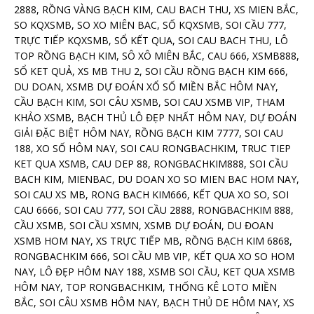
2888, RỒNG VÀNG BẠCH KIM, CAU BACH THU, XS MIEN BẮC,
SO KQXSMB, SO XO MIÊN BAC, SỐ KQXSMB, SOI CẦU 777,
TRỰC TIẾP KQXSMB, SỔ KẾT QUA, SOI CAU BACH THU, LÔ
TOP RỒNG BẠCH KIM, SÔ XÔ MIÊN BẮC, CAU 666, XSMB888,
SỔ KET QUẢ, XS MB THU 2, SOI CẦU RỒNG BẠCH KIM 666,
DU DOAN, XSMB DỰ ĐOÁN XỔ SỐ MIỀN BẮC HÔM NAY,
CẦU BẠCH KIM, SOI CÂU XSMB, SOI CAU XSMB VIP, THAM
KHẢO XSMB, BẠCH THỦ LÔ ĐẸP NHẤT HÔM NAY, DỰ ĐOÁN
GIẢI ĐẶC BIỆT HÔM NAY, RỒNG BẠCH KIM 7777, SOI CAU
188, XO SỐ HÔM NAY, SOI CAU RONGBACHKIM, TRUC TIEP
KET QUA XSMB, CAU DEP 88, RONGBACHKIM888, SOI CẦU
BACH KIM, MIENBAC, DU DOAN XO SO MIEN BAC HOM NAY,
SOI CAU XS MB, RONG BACH KIM666, KẾT QUA XO SO, SOI
CAU 6666, SOI CAU 777, SOI CẦU 2888, RONGBACHKIM 888,
CẦU XSMB, SOI CẦU XSMN, XSMB DỰ ĐOÁN, DU ĐOAN
XSMB HOM NAY, XS TRỰC TIẾP MB, RỒNG BẠCH KIM 6868,
RONGBACHKIM 666, SOI CẦU MB VIP, KẾT QUA XO SO HOM
NAY, LÔ ĐẸP HÔM NAY 188, XSMB SOI CẦU, KET QUA XSMB
HÔM NAY, TOP RONGBACHKIM, THỐNG KÊ LOTO MIỀN
BẮC, SOI CÂU XSMB HÔM NAY, BẠCH THỦ DE HÔM NAY, XS