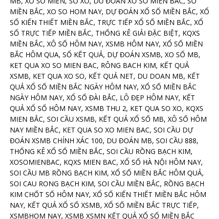
MB, XỔ SỐ MIỀN, SỐ XO, DU ĐOAN XO SO MIEN BAC, SỐ
MIỀN BẮC, XO SO HOM NAY, DỰ ĐOÁN XỔ SỐ MIỀN BẮC, XỔ
SỐ KIẾN THIẾT MIỀN BẮC, TRỰC TIẾP XỔ SỐ MIỀN BẮC, XỔ
SỐ TRỰC TIẾP MIỀN BẮC, THỐNG KÊ GIẢI ĐẶC BIỆT, KQXS
MIỀN BẮC, XÔ SỐ HÔM NAY, XSMB HÔM NAY, XỔ SỐ MIỀN
BẮC HÔM QUA, SỔ KẾT QUẢ, DỰ ĐOÁN XSMB, XO SỐ MB,
KET QUA XO SO MIEN BAC, RÔNG BACH KIM, KẾT QUẢ
XSMB, KET QUA XO SO, KẾT QUẢ NET, DU DOAN MB, KẾT
QUẢ XỔ SỐ MIỀN BẮC NGÀY HÔM NAY, XỔ SỐ MIỀN BẮC
NGÀY HÔM NAY, XỔ SỐ ĐÀI BẮC, LÔ ĐẸP HÔM NAY, KẾT
QUẢ XỔ SỐ HÔM NAY, XSMB THU 2, KET QUA SO XO, KQXS
MIEN BẮC, SOI CẦU XSMB, KẾT QUẢ XỔ SỐ MB, XÔ SỐ HÔM
NAY MIỀN BẮC, KET QUA SO XO MIEN BAC, SOI CẦU DỰ
ĐOÁN XSMB CHÍNH XÁC 100, DU ĐOÁN MB, SOI CẦU 888,
THỐNG KÊ XỔ SỐ MIỀN BẮC, SOI CẦU RỒNG BẠCH KIM,
XOSOMIENBAC, KQXS MIEN BAC, XỔ SỐ HÀ NỘI HÔM NAY,
SOI CẦU MB RỒNG BẠCH KIM, XỔ SỐ MIỀN BẮC HÔM QUẢ,
SOI CAU RONG BẠCH KIM, SOI CẦU MIỀN BẮC, RỒNG BẠCH
KIM CHỐT SỐ HÔM NAY, XỔ SỐ KIẾN THIẾT MIỀN BẮC HÔM
NAY, KẾT QUẢ XỔ SỐ XSMB, XỔ SỐ MIỀN BẮC TRỰC TIẾP,
XSMBHOM NAY, XSMB XSMN KẾT QUẢ XỔ SỐ MIỀN BẮC