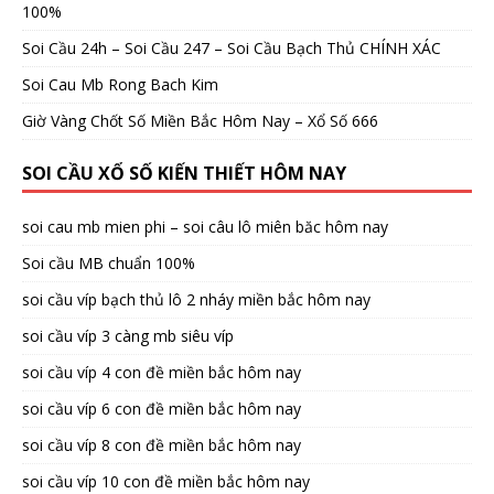
100%
Soi Cầu 24h – Soi Cầu 247 – Soi Cầu Bạch Thủ CHÍNH XÁC
Soi Cau Mb Rong Bach Kim
Giờ Vàng Chốt Số Miền Bắc Hôm Nay – Xổ Số 666
SOI CẦU XỔ SỐ KIẾN THIẾT HÔM NAY
soi cau mb mien phi – soi câu lô miên băc hôm nay
Soi cầu MB chuẩn 100%
soi cầu víp bạch thủ lô 2 nháy miền bắc hôm nay
soi cầu víp 3 càng mb siêu víp
soi cầu víp 4 con đề miền bắc hôm nay
soi cầu víp 6 con đề miền bắc hôm nay
soi cầu víp 8 con đề miền bắc hôm nay
soi cầu víp 10 con đề miền bắc hôm nay