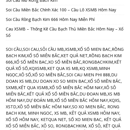
Soi Cau Mb Rong Bach Kim
Soi Cầu Miền Bắc Chính Xác 100 – Cầu Lô XSMB Hôm Nay
Soi Cầu Rồng Bạch Kim 666 Hôm Nay Miễn Phí
Cau XSMB – Thống Kê Cầu Bạch Thủ Miền Bắc Hôm Nay – Xổ
Số
SOI CẦU,SOI CAU,SÔI CẦU MB,XSMB,XỔ SỐ MIEN BAC,RỒNG
BẠCH KIM,XỔ SỐ MIÊN BẮC,KET QUẢ NET,RỒNG BẠCH KIM
666,XỔ SỐ MIỀN BAC,XO SỐ MIỀN BẮC,RONGBẠCHKIM,KẾT
QUẢ XỔ SỐ,KQXSMB,KET QUA XS MB,KQ XSMB,MINH
NGỌC,XÔ SỐ,XỔ SO MIỀN BẮC,SOI CAU MIEN PHI 888,DU
DOAN XS MB,DU DOAN XO SO MIEN BAC,XỔ SỐ MIỀN BẮC,
SXMB,KẾT QUA XSMB,XỔ SỐ MIÊN BẮC HÔM NAY,XÔ SÔ
MIÊN BĂC,KẾT QUẢ XỔ SỐ MIỀN BẮC,DU ĐOAN MB,XS MB
HÔM NAY,DỰ ĐOÁN MB,XỔ SỐ MIỀN BẮC HÔM NAY,KQXS,
XSTD,XÔ SỐ MIỀN BẮC HÔM NAY,SO XO MIEN BẮC, RONG
BACH KIM, MINH NGOC, XS MB, KÊT QUẢ XSMB HÔM NAY,
XỔ SỐ HÔM NAY, KETQUA NET, SỐ XO MIEN BAC, KẾT QUẢ
XỔ SỐ MIÊN BẮC, XÔ SO, RONGBACHKIM, XỔ SÔ, KẾT QUẢ