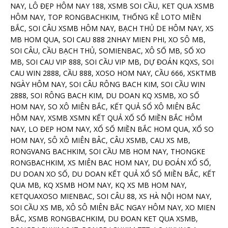
NAY, LÔ ĐẸP HÔM NAY 188, XSMB SOI CẦU, KET QUA XSMB
HÔM NAY, TOP RONGBACHKIM, THỐNG KÊ LOTO MIỀN
BẮC, SOI CÂU XSMB HÔM NAY, BẠCH THỦ DE HÔM NAY, XS
MB HOM QUA, SOI CAU 888 2NHAY MIEN PHI, XO SÔ MB,
SOI CÂU, CẦU BẠCH THỦ, SOMIENBAC, XÔ SỐ MB, SỐ XO
MB, SOI CAU VIP 888, SOI CẦU VIP MB, DỰ ĐOÁN KQXS, SOI
CAU WIN 2888, CẦU 888, XOSO HOM NAY, CẦU 666, XSKTMB
NGÀY HÔM NAY, SOI CÂU RÔNG BACH KIM, SOI CẦU WIN
2888, SOI RÔNG BACH KIM, DU DOAN KQ XSMB, XO SỐ
HOM NAY, SO XÔ MIÊN BẮC, KẾT QUẢ SỔ XÔ MIÊN BẮC
HÔM NAY, XSMB XSMN KẾT QUẢ XỐ SỐ MIỀN BẮC HÔM
NAY, LO ĐEP HOM NAY, XỔ SỐ MIỀN BẮC HOM QUA, XỔ SO
HOM NAY, SÔ XÔ MIÊN BÂC, CÂU XSMB, CAU XS MB,
RONGVANG BACHKIM, SOI CẦU MB HOM NAY, THONGKE
RONGBACHKIM, XS MIÊN BAC HOM NAY, DU ĐOÁN XỔ SỐ,
DU DOAN XO SỐ, DU DOAN KẾT QUẢ XỔ SỐ MIỀN BẮC, KẾT
QUA MB, KQ XSMB HOM NAY, KQ XS MB HOM NAY,
KETQUAXOSO MIENBAC, SOI CÂU 88, XS HÀ NỘI HOM NAY,
SOI CẦU XS MB, XÔ SÔ MIÊN BĂC NGAY HÔM NAY, XO MIEN
BẮC, XSMB RONGBACHKIM, DU ĐOAN KET QUA XSMB,