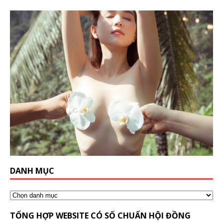
DANH MỤC
TỔNG HỢP WEBSITE CÓ SỐ CHUẨN HỘI ĐỒNG