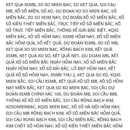
KET QUA XSMB, SO XO MIEN BAC, SO KET QUA, SOI CAU
MB, XỔ SỐ MIỀN, SỐ XO, DU ĐOAN XO SO MIEN BAC, SỐ
MIỀN BẮC, XO SO HOM NAY, DỰ ĐOÁN XỔ SỐ MIỀN BẮC, XỔ
SỐ KIẾN THIẾT MIỀN BẮC, TRỰC TIẾP XỔ SỐ MIỀN BẮC, XỔ
SỐ TRỰC TIẾP MIỀN BẮC, THỐNG KÊ GIẢI ĐẶC BIỆT, KQXS
MIỀN BẮC, XÔ SỐ HÔM NAY, XSMB HÔM NAY, XỔ SỐ MIỀN
BẮC HÔM QUA, SỔ KẾT QUẢ, DỰ ĐOÁN XSMB, XO SỐ MB,
KET QUA XO SO MIEN BAC, RÔNG BACH KIM, KẾT QUẢ
XSMB, KET QUA XO SO, KẾT QUẢ NET, DU DOAN MB, KẾT
QUẢ XỔ SỐ MIỀN BẮC NGÀY HÔM NAY, XỔ SỐ MIỀN BẮC
NGÀY HÔM NAY, XỔ SỐ ĐÀI BẮC, LÔ ĐẸP HÔM NAY, KẾT
QUẢ XỔ SỐ HÔM NAY, XSMB THU 2, KET QUA SO XO, KQXS
MIEN BẮC, SOI CẦU XSMB, KẾT QUẢ XỔ SỐ MB, XÔ SỐ HÔM
NAY MIỀN BẮC, KET QUA SO XO MIEN BAC, SOI CẦU DỰ
ĐOÁN XSMB CHÍNH XÁC 100, DU ĐOÁN MB, SOI CẦU 888,
THỐNG KÊ XỔ SỐ MIỀN BẮC, SOI CẦU RỒNG BẠCH KIM,
XOSOMIENBAC, KQXS MIEN BAC, XỔ SỐ HÀ NỘI HÔM NAY,
SOI CẦU MB RỒNG BẠCH KIM, XỔ SỐ MIỀN BẮC HÔM QUẢ,
SOI CAU RONG BẠCH KIM, SOI CẦU MIỀN BẮC, RỒNG BẠCH
KIM CHỐT SỐ HÔM NAY, XỔ SỐ KIẾN THIẾT MIỀN BẮC HÔM