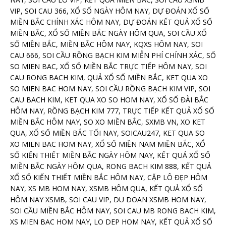
VIP, SOI CAU 366, XỔ SỐ NGÀY HÔM NAY, DỰ ĐOÁN XỔ SỐ
MIỀN BẮC CHÍNH XÁC HÔM NAY, DỰ ĐOÁN KẾT QUẢ XỔ SỐ
MIỀN BẮC, XỔ SỐ MIỀN BẮC NGÀY HÔM QUA, SOI CẦU XỔ
SỐ MIỀN BẮC, MIỀN BẮC HÔM NAY, KQXS HÔM NAY, SOI
CAU 666, SOI CẦU RỒNG BẠCH KIM MIỄN PHÍ CHÍNH XÁC, SỐ
SO MIEN BAC, XỔ SỐ MIỀN BẮC TRỰC TIẾP HÔM NAY, SOI
CAU RONG BACH KIM, QUẢ XỔ SỐ MIỀN BẮC, KET QUA XO
SO MIEN BAC HOM NAY, SOI CẦU RỒNG BẠCH KIM VIP, SOI
CAU BACH KIM, KET QUA XO SO HOM NAY, XỔ SỐ ĐÀI BẮC
HÔM NAY, RỒNG BẠCH KIM 777, TRỰC TIẾP KẾT QUẢ XỔ SỐ
MIỀN BẮC HÔM NAY, SO XO MIỀN BẮC, SXMB VN, XO KET
QUA, XỔ SỐ MIỀN BẮC TỐI NAY, SOICAU247, KET QUA SO
XO MIEN BAC HOM NAY, XỔ SỐ MIỀN NAM MIỀN BẮC, XỔ
SỐ KIẾN THIẾT MIỀN BẮC NGÀY HÔM NAY, KẾT QUẢ XỔ SỐ
MIỀN BẮC NGÀY HÔM QUA, RONG BACH KIM 888, KẾT QUẢ
XỔ SỐ KIẾN THIẾT MIỀN BẮC HÔM NAY, CẶP LÔ ĐẸP HÔM
NAY, XS MB HOM NAY, XSMB HÔM QUA, KẾT QUẢ XỔ SỐ
HÔM NAY XSMB, SOI CAU VIP, DU DOAN XSMB HOM NAY,
SOI CẦU MIỀN BẮC HÔM NAY, SOI CAU MB RONG BACH KIM,
XS MIEN BAC HOM NAY, LO DEP HOM NAY, KẾT QUẢ XỔ SỐ