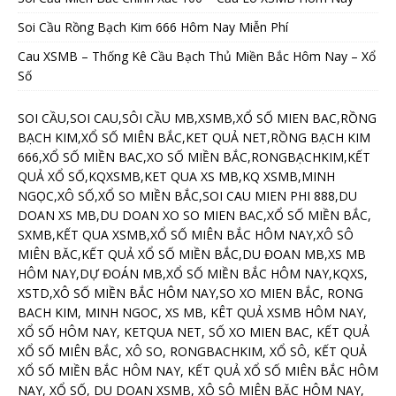
Soi Cầu Rồng Bạch Kim 666 Hôm Nay Miễn Phí
Cau XSMB – Thống Kê Cầu Bạch Thủ Miền Bắc Hôm Nay – Xổ
Số
SOI CẦU,SOI CAU,SÔI CẦU MB,XSMB,XỔ SỐ MIEN BAC,RỒNG
BẠCH KIM,XỔ SỐ MIÊN BẮC,KET QUẢ NET,RỒNG BẠCH KIM
666,XỔ SỐ MIỀN BAC,XO SỐ MIỀN BẮC,RONGBẠCHKIM,KẾT
QUẢ XỔ SỐ,KQXSMB,KET QUA XS MB,KQ XSMB,MINH
NGỌC,XÔ SỐ,XỔ SO MIỀN BẮC,SOI CAU MIEN PHI 888,DU
DOAN XS MB,DU DOAN XO SO MIEN BAC,XỔ SỐ MIỀN BẮC,
SXMB,KẾT QUA XSMB,XỔ SỐ MIÊN BẮC HÔM NAY,XÔ SÔ
MIÊN BĂC,KẾT QUẢ XỔ SỐ MIỀN BẮC,DU ĐOAN MB,XS MB
HÔM NAY,DỰ ĐOÁN MB,XỔ SỐ MIỀN BẮC HÔM NAY,KQXS,
XSTD,XÔ SỐ MIỀN BẮC HÔM NAY,SO XO MIEN BẮC, RONG
BACH KIM, MINH NGOC, XS MB, KÊT QUẢ XSMB HÔM NAY,
XỔ SỐ HÔM NAY, KETQUA NET, SỐ XO MIEN BAC, KẾT QUẢ
XỔ SỐ MIÊN BẮC, XÔ SO, RONGBACHKIM, XỔ SÔ, KẾT QUẢ
XỔ SỐ MIỀN BẮC HÔM NAY, KẾT QUẢ XỔ SỐ MIÊN BẮC HÔM
NAY, XỔ SỐ, DU DOAN XSMB, XÔ SÔ MIÊN BĂC HÔM NAY,