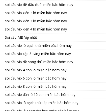
soi cầu víp đề đầu đuôi miền bắc hôm nay
soi cầu víp xiên 2 lô miền bắc hôm nay
soi cầu víp xiên 3 lô miền bắc hôm nay
soi cầu víp xiên 4 lô miền bắc hôm nay
Soi cầu MB Víp nhất
soi cầu víp lô bạch thủ miền bắc hôm nay
soi cầu víp cặp 3 càng miền bắc hôm nay
soi cầu víp đề song thủ miền bắc hôm nay
soi cầu víp 4 con lô miền bắc hôm nay
soi cầu víp 6 con lô miền bắc hôm nay
soi cầu víp 8 con lô miền bắc hôm nay
soi cầu víp dàn lô 10 con miền bắc hôm nay
soi cầu víp lô bạch thủ kép miền bắc hôm nay
soi cầu víp lô song thủ kép miền bắc hôm nay