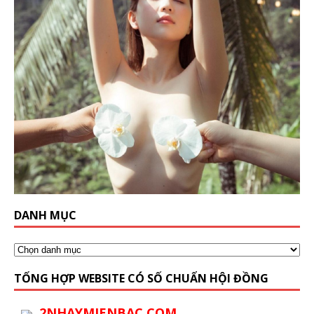
DANH MỤC
TỔNG HỢP WEBSITE CÓ SỐ CHUẨN HỘI ĐỒNG
2NHAYMIENBAC.COM