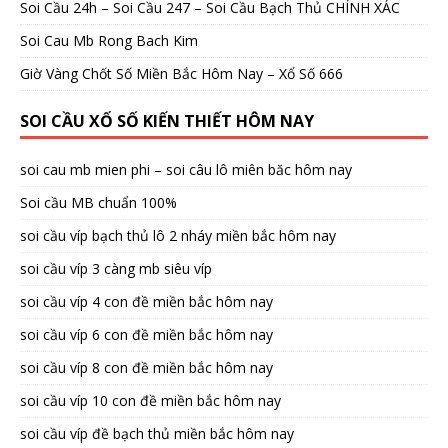
Soi Cầu 24h – Soi Cầu 247 – Soi Cầu Bạch Thủ CHÍNH XÁC
Soi Cau Mb Rong Bach Kim
Giờ Vàng Chốt Số Miền Bắc Hôm Nay – Xổ Số 666
SOI CẦU XỔ SỐ KIẾN THIẾT HÔM NAY
soi cau mb mien phi – soi câu lô miên băc hôm nay
Soi cầu MB chuẩn 100%
soi cầu víp bạch thủ lô 2 nháy miền bắc hôm nay
soi cầu víp 3 càng mb siêu víp
soi cầu víp 4 con đề miền bắc hôm nay
soi cầu víp 6 con đề miền bắc hôm nay
soi cầu víp 8 con đề miền bắc hôm nay
soi cầu víp 10 con đề miền bắc hôm nay
soi cầu víp đề bạch thủ miền bắc hôm nay