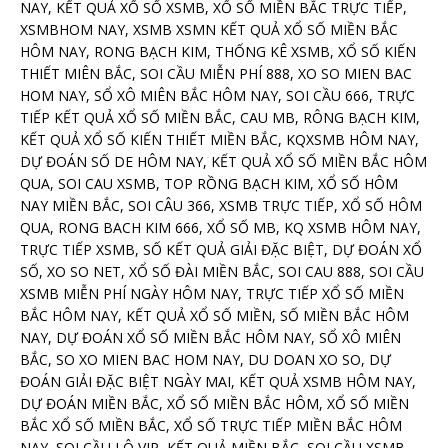
NAY, KẾT QUẢ XỔ SỐ XSMB, XỔ SỐ MIỀN BẮC TRỰC TIẾP,
XSMBHOM NAY, XSMB XSMN KẾT QUẢ XỔ SỐ MIỀN BẮC
HÔM NAY, RONG BẠCH KIM, THỐNG KÊ XSMB, XỔ SỐ KIẾN
THIẾT MIÊN BẮC, SOI CẦU MIỄN PHÍ 888, XO SO MIEN BAC
HOM NAY, SỔ XÔ MIÊN BẮC HÔM NAY, SOI CẦU 666, TRỰC
TIẾP KẾT QUẢ XỔ SỐ MIỀN BẮC, CAU MB, RÔNG BẠCH KIM,
KẾT QUẢ XỔ SỐ KIẾN THIẾT MIỀN BẮC, KQXSMB HÔM NAY,
DỰ ĐOÁN SỐ DE HÔM NAY, KẾT QUẢ XỔ SỐ MIỀN BẮC HÔM
QUA, SOI CAU XSMB, TOP RỒNG BẠCH KIM, XỔ SỐ HÔM
NAY MIỀN BẮC, SOI CÂU 366, XSMB TRỰC TIẾP, XỔ SỐ HÔM
QUA, RONG BACH KIM 666, XỔ SỐ MB, KQ XSMB HÔM NAY,
TRỰC TIẾP XSMB, SỐ KẾT QUẢ GIẢI ĐẶC BIỆT, DỰ ĐOÁN XỔ
SỐ, XO SO NET, XỔ SỐ ĐÀI MIỀN BẮC, SOI CAU 888, SOI CẦU
XSMB MIỄN PHÍ NGÀY HÔM NAY, TRỰC TIẾP XỔ SỐ MIỀN
BẮC HÔM NAY, KẾT QUẢ XỔ SỐ MIỀN, SỐ MIỀN BẮC HÔM
NAY, DỰ ĐOÁN XỔ SỐ MIỀN BẮC HÔM NAY, SỔ XÔ MIÊN
BẮC, SO XO MIEN BAC HOM NAY, DU DOAN XO SO, DỰ
ĐOÁN GIẢI ĐẶC BIỆT NGÀY MAI, KẾT QUẢ XSMB HÔM NAY,
DỰ ĐOÁN MIỀN BẮC, XỔ SỐ MIỀN BẮC HÔM, XỔ SỐ MIỀN
BẮC XỔ SỐ MIỀN BẮC, XỔ SỐ TRỰC TIẾP MIỀN BẮC HÔM
NAY, SOI CẦU LÔ VIP, KẾT QUẢ MIỀN BẮC, SOI CẦU XSMB