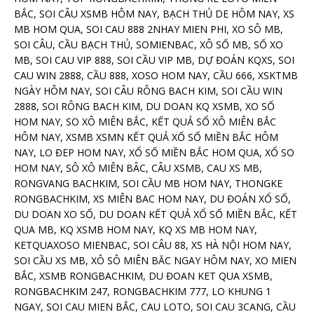
BẮC, SOI CÂU XSMB HÔM NAY, BẠCH THỦ DE HÔM NAY, XS
MB HOM QUA, SOI CAU 888 2NHAY MIEN PHI, XO SÔ MB,
SOI CÂU, CẦU BẠCH THỦ, SOMIENBAC, XÔ SỐ MB, SỐ XO
MB, SOI CAU VIP 888, SOI CẦU VIP MB, DỰ ĐOÁN KQXS, SOI
CAU WIN 2888, CẦU 888, XOSO HOM NAY, CẦU 666, XSKTMB
NGÀY HÔM NAY, SOI CÂU RÔNG BACH KIM, SOI CẦU WIN
2888, SOI RÔNG BACH KIM, DU DOAN KQ XSMB, XO SỐ
HOM NAY, SO XÔ MIÊN BẮC, KẾT QUẢ SỔ XÔ MIÊN BẮC
HÔM NAY, XSMB XSMN KẾT QUẢ XỐ SỐ MIỀN BẮC HÔM
NAY, LO ĐEP HOM NAY, XỔ SỐ MIỀN BẮC HOM QUA, XỔ SO
HOM NAY, SÔ XÔ MIÊN BÂC, CÂU XSMB, CAU XS MB,
RONGVANG BACHKIM, SOI CẦU MB HOM NAY, THONGKE
RONGBACHKIM, XS MIÊN BAC HOM NAY, DU ĐOÁN XỔ SỐ,
DU DOAN XO SỐ, DU DOAN KẾT QUẢ XỔ SỐ MIỀN BẮC, KẾT
QUA MB, KQ XSMB HOM NAY, KQ XS MB HOM NAY,
KETQUAXOSO MIENBAC, SOI CÂU 88, XS HÀ NỘI HOM NAY,
SOI CẦU XS MB, XÔ SÔ MIÊN BĂC NGAY HÔM NAY, XO MIEN
BẮC, XSMB RONGBACHKIM, DU ĐOAN KET QUA XSMB,
RONGBACHKIM 247, RONGBACHKIM 777, LO KHUNG 1
NGAY, SOI CAU MIEN BẮC, CAU LOTO, SOI CAU 3CANG, CẦU