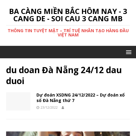
BA CÀNG MIỀN BẮC HÔM NAY - 3
CANG DE - SOI CAU 3 CANG MB
THÔNG TIN TUYỆT MẬT – TRÍ TUỆ NHÂN TẠO HÀNG ĐẦU
VIỆT NAM
du doan Đà Nẵng 24/12 dau
duoi
Dự đoán XSDNG 24/12/2022 – Dự đoán xổ
số Đà Nẵng thứ 7
23/12/2022