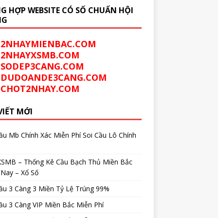
G HỢP WEBSITE CÓ SỐ CHUẨN HỘI
NG
2NHAYMIENBAC.COM
2NHAYXSMB.COM
SODEP3CANG.COM
DUDOANDE3CANG.COM
CHOT2NHAY.COM
VIẾT MỚI
ầu Mb Chính Xác Miễn Phí Soi Cầu Lô Chính
XSMB – Thống Kê Cầu Bạch Thủ Miền Bắc
Nay – Xổ Số
ầu 3 Càng 3 Miền Tỷ Lệ Trúng 99%
ầu 3 Càng VIP Miền Bắc Miễn Phí