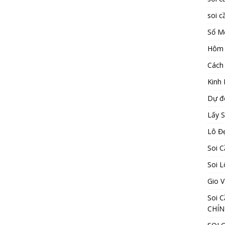
soi c
Sổ M
Hôm 
Cách
Kinh
Dự đ
Lấy 
Lô Đ
Soi 
Soi 
Gio 
Soi C
CHÍN