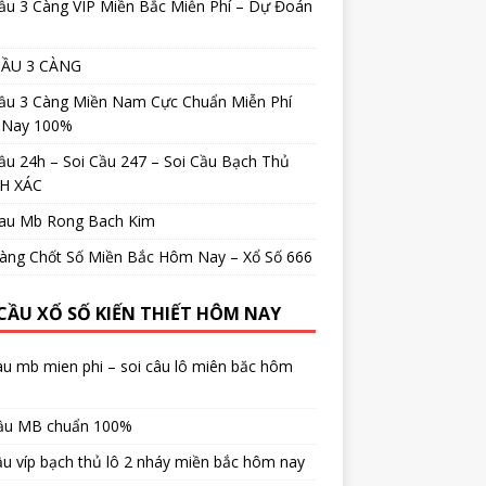
ầu 3 Càng VIP Miền Bắc Miễn Phí – Dự Đoán
CẦU 3 CÀNG
Cầu 3 Càng Miền Nam Cực Chuẩn Miễn Phí
Nay 100%
ầu 24h – Soi Cầu 247 – Soi Cầu Bạch Thủ
H XÁC
Cau Mb Rong Bach Kim
Vàng Chốt Số Miền Bắc Hôm Nay – Xổ Số 666
 CẦU XỔ SỐ KIẾN THIẾT HÔM NAY
au mb mien phi – soi câu lô miên băc hôm
cầu MB chuẩn 100%
ầu víp bạch thủ lô 2 nháy miền bắc hôm nay