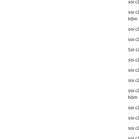
soi c
soi c
hôm 
soi c
soi c
Soi 
soi c
soi c
soi c
soi c
hôm 
soi c
soi c
soi c
soi c