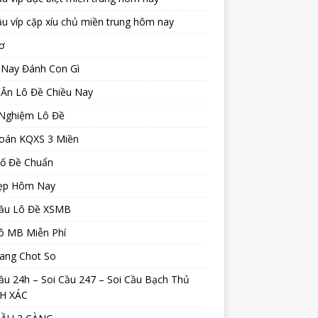
ầu víp cặp xíu chủ miền trung hôm nay
ơ
Nay Đánh Con Gì
 Ăn Lô Đề Chiều Nay
 Nghiệm Lô Đề
oán KQXS 3 Miền
Số Đề Chuẩn
ẹp Hôm Nay
Cầu Lô Đề XSMB
Lô MB Miễn Phí
Vang Chot So
ầu 24h – Soi Cầu 247 – Soi Cầu Bạch Thủ
H XÁC