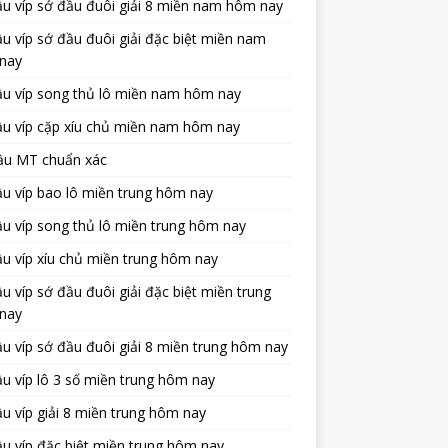
ầu víp sớ đầu đuôi giải 8 miền nam hôm nay
ầu víp sớ đầu đuôi giải đặc biệt miền nam
nay
ầu víp song thủ lô miền nam hôm nay
ầu víp cặp xíu chủ miền nam hôm nay
cầu MT chuẩn xác
ầu víp bao lô miền trung hôm nay
ầu víp song thủ lô miền trung hôm nay
ầu víp xíu chủ miền trung hôm nay
ầu víp sớ đầu đuôi giải đặc biệt miền trung
nay
ầu víp sớ đầu đuôi giải 8 miền trung hôm nay
ầu víp lô 3 số miền trung hôm nay
ầu víp giải 8 miền trung hôm nay
ầu víp đặc biệt miền trung hôm nay