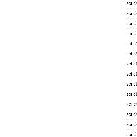
soi c
soi c
soi c
soi c
soi c
soi c
soi c
soi c
soi c
soi c
Soi c
soi c
soi c
soi c