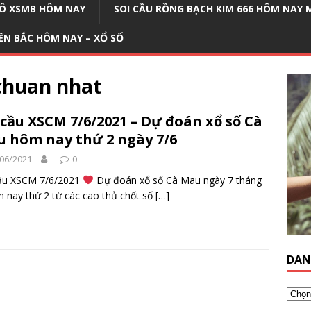
 LÔ XSMB HÔM NAY
SOI CẦU RỒNG BẠCH KIM 666 HÔM NAY M
ỀN BẮC HÔM NAY – XỔ SỐ
chuan nhat
 cầu XSCM 7/6/2021 – Dự đoán xổ số Cà
 hôm nay thứ 2 ngày 7/6
06/2021
0
cầu XSCM 7/6/2021
Dự đoán xổ số Cà Mau ngày 7 tháng
 nay thứ 2 từ các cao thủ chốt số
[…]
DAN