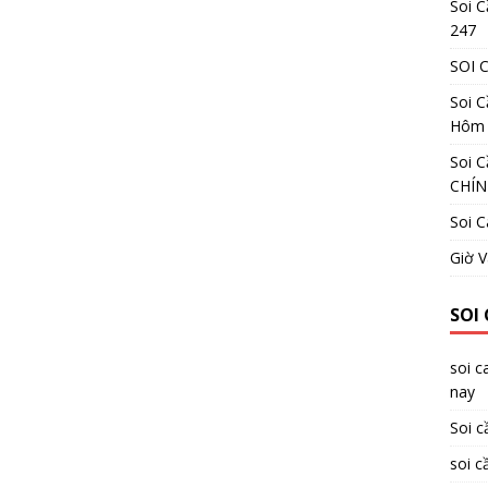
Soi C
247
SOI 
Soi 
Hôm 
Soi C
CHÍN
Soi 
Giờ 
SOI
soi c
nay
Soi 
soi c