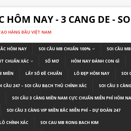
 HÔM NAY - 3 CANG DE - SO
TẠO HÀNG ĐẦU VIỆT NAM
 BĂC HÔM NAY
SOI CẦU MB CHUẨN 100%
SOI CẦU MB
MT CHUẨN XÁC
SỔ MƠ
HÔM NAY ĐÁNH CON GÌ
3 MIỀN
LẤY SỐ ĐỀ CHUẨN
LÔ ĐẸP HÔM NAY
SOI 
OI CẦU 247 – SOI CẦU BẠCH THỦ CHÍNH XÁC
SOI CẦU 3 CÀN
SOI CẦU 3 CÀNG MIỀN NAM CỰC CHUẨN MIỄN PHÍ HÔM N
SOI CẦU 3 CÀNG VIP MIỀN BẮC MIỄN PHÍ – DỰ ĐOÁN 247
 LÔ CHÍNH XÁC
SOI CAU MB RONG BACH KIM