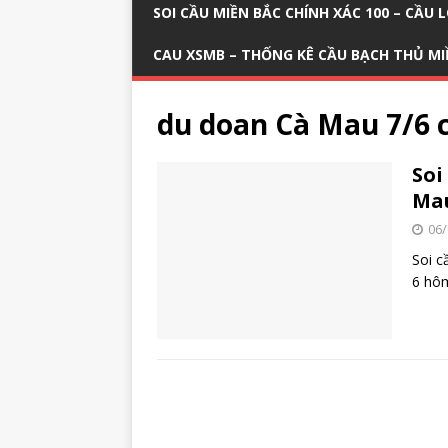
SOI CẦU MIỀN BẮC CHÍNH XÁC 100 – CẦU
CAU XSMB – THỐNG KÊ CẦU BẠCH THỦ MI
du doan Cà Mau 7/6 
Soi
Mau
06/
Soi 
6 hôm