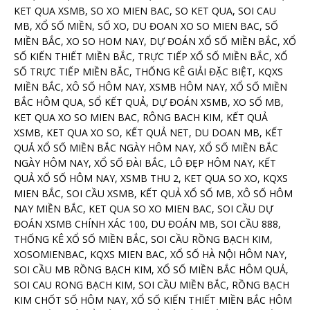
KET QUA XSMB, SO XO MIEN BAC, SO KET QUA, SOI CAU
MB, XỔ SỐ MIỀN, SỐ XO, DU ĐOAN XO SO MIEN BAC, SỐ
MIỀN BẮC, XO SO HOM NAY, DỰ ĐOÁN XỔ SỐ MIỀN BẮC, XỔ
SỐ KIẾN THIẾT MIỀN BẮC, TRỰC TIẾP XỔ SỐ MIỀN BẮC, XỔ
SỐ TRỰC TIẾP MIỀN BẮC, THỐNG KÊ GIẢI ĐẶC BIỆT, KQXS
MIỀN BẮC, XÔ SỐ HÔM NAY, XSMB HÔM NAY, XỔ SỐ MIỀN
BẮC HÔM QUA, SỔ KẾT QUẢ, DỰ ĐOÁN XSMB, XO SỐ MB,
KET QUA XO SO MIEN BAC, RÔNG BACH KIM, KẾT QUẢ
XSMB, KET QUA XO SO, KẾT QUẢ NET, DU DOAN MB, KẾT
QUẢ XỔ SỐ MIỀN BẮC NGÀY HÔM NAY, XỔ SỐ MIỀN BẮC
NGÀY HÔM NAY, XỔ SỐ ĐÀI BẮC, LÔ ĐẸP HÔM NAY, KẾT
QUẢ XỔ SỐ HÔM NAY, XSMB THU 2, KET QUA SO XO, KQXS
MIEN BẮC, SOI CẦU XSMB, KẾT QUẢ XỔ SỐ MB, XÔ SỐ HÔM
NAY MIỀN BẮC, KET QUA SO XO MIEN BAC, SOI CẦU DỰ
ĐOÁN XSMB CHÍNH XÁC 100, DU ĐOÁN MB, SOI CẦU 888,
THỐNG KÊ XỔ SỐ MIỀN BẮC, SOI CẦU RỒNG BẠCH KIM,
XOSOMIENBAC, KQXS MIEN BAC, XỔ SỐ HÀ NỘI HÔM NAY,
SOI CẦU MB RỒNG BẠCH KIM, XỔ SỐ MIỀN BẮC HÔM QUẢ,
SOI CAU RONG BẠCH KIM, SOI CẦU MIỀN BẮC, RỒNG BẠCH
KIM CHỐT SỐ HÔM NAY, XỔ SỐ KIẾN THIẾT MIỀN BẮC HÔM