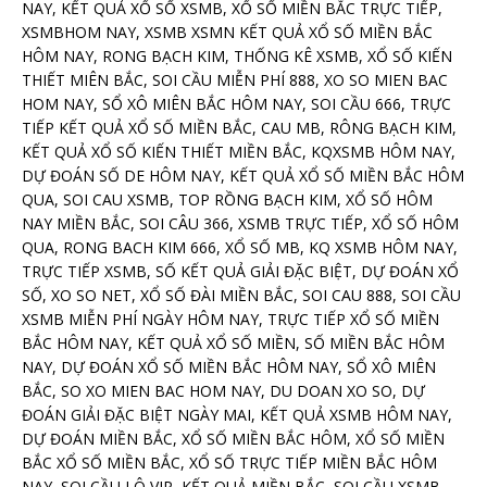
NAY, KẾT QUẢ XỔ SỐ XSMB, XỔ SỐ MIỀN BẮC TRỰC TIẾP,
XSMBHOM NAY, XSMB XSMN KẾT QUẢ XỔ SỐ MIỀN BẮC
HÔM NAY, RONG BẠCH KIM, THỐNG KÊ XSMB, XỔ SỐ KIẾN
THIẾT MIÊN BẮC, SOI CẦU MIỄN PHÍ 888, XO SO MIEN BAC
HOM NAY, SỔ XÔ MIÊN BẮC HÔM NAY, SOI CẦU 666, TRỰC
TIẾP KẾT QUẢ XỔ SỐ MIỀN BẮC, CAU MB, RÔNG BẠCH KIM,
KẾT QUẢ XỔ SỐ KIẾN THIẾT MIỀN BẮC, KQXSMB HÔM NAY,
DỰ ĐOÁN SỐ DE HÔM NAY, KẾT QUẢ XỔ SỐ MIỀN BẮC HÔM
QUA, SOI CAU XSMB, TOP RỒNG BẠCH KIM, XỔ SỐ HÔM
NAY MIỀN BẮC, SOI CÂU 366, XSMB TRỰC TIẾP, XỔ SỐ HÔM
QUA, RONG BACH KIM 666, XỔ SỐ MB, KQ XSMB HÔM NAY,
TRỰC TIẾP XSMB, SỐ KẾT QUẢ GIẢI ĐẶC BIỆT, DỰ ĐOÁN XỔ
SỐ, XO SO NET, XỔ SỐ ĐÀI MIỀN BẮC, SOI CAU 888, SOI CẦU
XSMB MIỄN PHÍ NGÀY HÔM NAY, TRỰC TIẾP XỔ SỐ MIỀN
BẮC HÔM NAY, KẾT QUẢ XỔ SỐ MIỀN, SỐ MIỀN BẮC HÔM
NAY, DỰ ĐOÁN XỔ SỐ MIỀN BẮC HÔM NAY, SỔ XÔ MIÊN
BẮC, SO XO MIEN BAC HOM NAY, DU DOAN XO SO, DỰ
ĐOÁN GIẢI ĐẶC BIỆT NGÀY MAI, KẾT QUẢ XSMB HÔM NAY,
DỰ ĐOÁN MIỀN BẮC, XỔ SỐ MIỀN BẮC HÔM, XỔ SỐ MIỀN
BẮC XỔ SỐ MIỀN BẮC, XỔ SỐ TRỰC TIẾP MIỀN BẮC HÔM
NAY, SOI CẦU LÔ VIP, KẾT QUẢ MIỀN BẮC, SOI CẦU XSMB