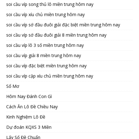
soi cầu víp song thủ lô miền trung hôm nay
soi cầu víp xíu chủ miền trung hôm nay
soi cầu víp sớ đầu đuôi giải đặc biệt miền trung hôm nay
soi cầu víp sớ đầu đuôi giải 8 miền trung hôm nay
soi cầu víp lô 3 số miền trung hôm nay
soi cầu víp giải 8 miền trung hôm nay
soi cầu víp đặc biệt miền trung hôm nay
soi cầu víp cặp xíu chủ miền trung hôm nay
Sổ Mơ
Hôm Nay Đánh Con Gì
Cách Ăn Lô Đề Chiều Nay
Kinh Nghiệm Lô Đề
Dự đoán KQXS 3 Miền
Lấy Số Đề Chuẩn