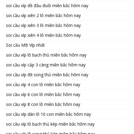
soi cầu víp đề đầu đuôi miền bắc hôm nay
soi cầu víp xiên 2 lô miền bắc hôm nay
soi cầu víp xiên 3 lô miền bắc hôm nay
soi cầu víp xiên 4 lô miền bắc hôm nay
Soi cầu MB Víp nhất
soi cầu víp lô bạch thủ miền bắc hôm nay
soi cầu víp cặp 3 càng miền bắc hôm nay
soi cầu víp đề song thủ miền bắc hôm nay
soi cầu víp 4 con lô miền bắc hôm nay
soi cầu víp 6 con lô miền bắc hôm nay
soi cầu víp 8 con lô miền bắc hôm nay
soi cầu víp dàn lô 10 con miền bắc hôm nay
soi cầu víp lô bạch thủ kép miền bắc hôm nay
soi cầu víp lô song thủ kép miền bắc hôm nay