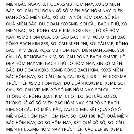
MIỀN BẮC NGÀY, KET QUA XSMB HOM NAY, XO SO MIỀN
BẮC, SOI CẦU DỰ ĐOÁN XỔ SỐ MIỀN BẮC HÔM NAY, DIỄN
ĐÀN XỔ SỐ MIỀN BẮC, XỔ SỐ HÀ NỘI HÔM QUA, SỔ KẾT
QUẢ MIỀN BẮC, DU DOAN KQXSMB, SOI CẦU BẠCH THỦ, XO
MIEN BAC, SOI RONG BACH KIM, KQXS NET, LÔ ĐỀ HÔM
NAY, XSMB HOM QUA, SOI CẦU BẠCH KIM, XOSO MIEN BAC,
RỒNG BẠCH KIM 888, SOI CAU MIEN PHI, SOI CẦU VIP, RỒNG
BẠCH KIM 2888, KQXS MB HOM NAY, DIỄN ĐÀN XSMB, SOI
CẦU LÔ, RONGBACH KIM, SOI CAU RONG BACH KIM VIP, LÔ
ĐẸP HÔM NAY VIP, BẠCH THỦ LÔ HÔM NAY, XIN SỐ MIỀN
BẮC, DU DOAN KQXS, XSMB RONG BACH KIM, KQXS MIỀN
BẮC HÔM NAY, SOI CẦU 6666, CAU 888, TRUC TIEP KQXSMB,
TRỰC TIẾP XSMB HÔM NAY, DỰ ĐOÁN KQXSMB, XSMB SOI
CAU, SOI CAU VIP MB, XỔ SỐ MB HÔM NAY, SOI CAU TOT,
THỐNG KÊ RỒNG BẠCH KIM, CHOT LO, SOI CẦU XỔ SỐ,
THỐNG KÊ XỔ SỐ MIỀN BẮC HÔM NAY, SOI RỒNG BẠCH
KIM, SOI CẦU LÔ MIỀN BẮC, CAU LO MB, KẾT QUẢ XỔ SỐ
MIỀN BẮC HÔM NAY HÔM NAY, SOI CẦU 188, KẾT QUẢ MIỀN
BẮC HÔM NAY, XO SO HÔM NAY, KET QUẢ XỔ SỐ, SOI CẦU
MIỄN PHÍ, XSMB HÔM NAY TRỰC TIẾP, CẦU ĐẸP 88, XSMB