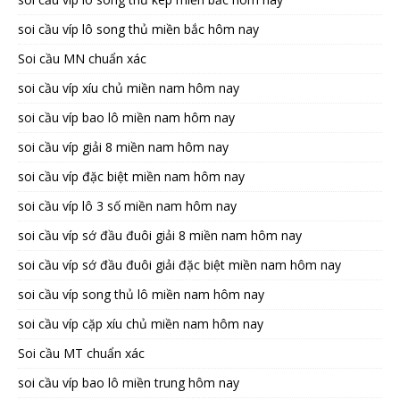
soi cầu víp lô song thủ miền bắc hôm nay
Soi cầu MN chuẩn xác
soi cầu víp xíu chủ miền nam hôm nay
soi cầu víp bao lô miền nam hôm nay
soi cầu víp giải 8 miền nam hôm nay
soi cầu víp đặc biệt miền nam hôm nay
soi cầu víp lô 3 số miền nam hôm nay
soi cầu víp sớ đầu đuôi giải 8 miền nam hôm nay
soi cầu víp sớ đầu đuôi giải đặc biệt miền nam hôm nay
soi cầu víp song thủ lô miền nam hôm nay
soi cầu víp cặp xíu chủ miền nam hôm nay
Soi cầu MT chuẩn xác
soi cầu víp bao lô miền trung hôm nay