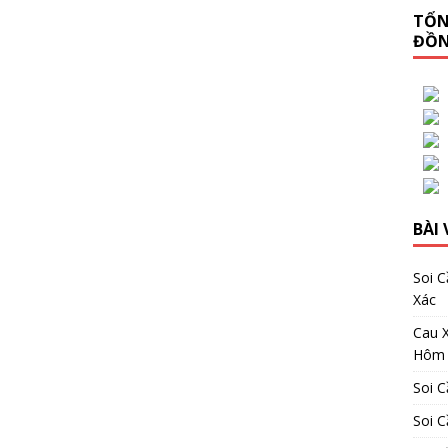
TỔN
ĐỒ
BÀI 
Soi C
Xác
Cau 
Hôm 
Soi C
Soi C