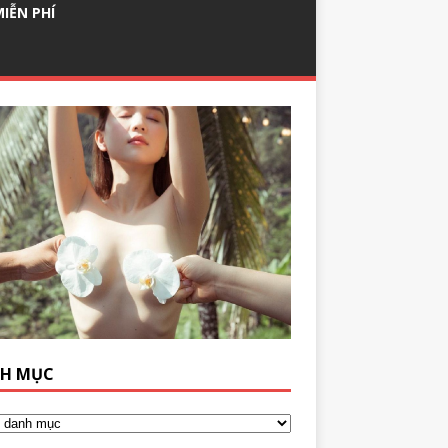
IỄN PHÍ
H MỤC