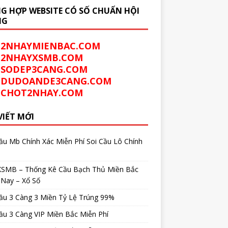
G HỢP WEBSITE CÓ SỐ CHUẨN HỘI
NG
2NHAYMIENBAC.COM
2NHAYXSMB.COM
SODEP3CANG.COM
DUDOANDE3CANG.COM
CHOT2NHAY.COM
VIẾT MỚI
ầu Mb Chính Xác Miễn Phí Soi Cầu Lô Chính
XSMB – Thống Kê Cầu Bạch Thủ Miền Bắc
Nay – Xổ Số
ầu 3 Càng 3 Miền Tỷ Lệ Trúng 99%
ầu 3 Càng VIP Miền Bắc Miễn Phí