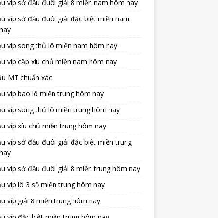
ầu víp sớ đầu đuôi giải 8 miền nam hôm nay
ầu víp sớ đầu đuôi giải đặc biệt miền nam
nay
ầu víp song thủ lô miền nam hôm nay
ầu víp cặp xíu chủ miền nam hôm nay
cầu MT chuẩn xác
ầu víp bao lô miền trung hôm nay
ầu víp song thủ lô miền trung hôm nay
ầu víp xíu chủ miền trung hôm nay
ầu víp sớ đầu đuôi giải đặc biệt miền trung
nay
ầu víp sớ đầu đuôi giải 8 miền trung hôm nay
ầu víp lô 3 số miền trung hôm nay
ầu víp giải 8 miền trung hôm nay
ầu víp đặc biệt miền trung hôm nay