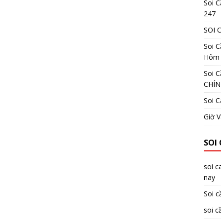
Soi C
247
SOI 
Soi 
Hôm 
Soi C
CHÍN
Soi 
Giờ 
SOI
soi c
nay
Soi 
soi c