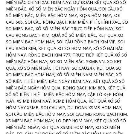
MIỀN BẮC CHÍNH XÁC HÔM NAY, DỰ ĐOÁN KẾT QUẢ XỔ SỐ
MIỀN BẮC, XỔ SỐ MIỀN BẮC NGÀY HÔM QUA, SOI CẦU XỔ
SỐ MIỀN BẮC, MIỀN BẮC HÔM NAY, KQXS HÔM NAY, SOI
CAU 666, SOI CẦU RỒNG BẠCH KIM MIỄN PHÍ CHÍNH XÁC, SỐ
SO MIEN BAC, XỔ SỐ MIỀN BẮC TRỰC TIẾP HÔM NAY, SOI
CAU RONG BACH KIM, QUẢ XỔ SỐ MIỀN BẮC, KET QUA XO
SO MIEN BAC HOM NAY, SOI CẦU RỒNG BẠCH KIM VIP, SOI
CAU BACH KIM, KET QUA XO SO HOM NAY, XỔ SỐ ĐÀI BẮC
HÔM NAY, RỒNG BẠCH KIM 777, TRỰC TIẾP KẾT QUẢ XỔ SỐ
MIỀN BẮC HÔM NAY, SO XO MIỀN BẮC, SXMB VN, XO KET
QUA, XỔ SỐ MIỀN BẮC TỐI NAY, SOICAU247, KET QUA SO
XO MIEN BAC HOM NAY, XỔ SỐ MIỀN NAM MIỀN BẮC, XỔ
SỐ KIẾN THIẾT MIỀN BẮC NGÀY HÔM NAY, KẾT QUẢ XỔ SỐ
MIỀN BẮC NGÀY HÔM QUA, RONG BACH KIM 888, KẾT QUẢ
XỔ SỐ KIẾN THIẾT MIỀN BẮC HÔM NAY, CẶP LÔ ĐẸP HÔM
NAY, XS MB HOM NAY, XSMB HÔM QUA, KẾT QUẢ XỔ SỐ
HÔM NAY XSMB, SOI CAU VIP, DU DOAN XSMB HOM NAY,
SOI CẦU MIỀN BẮC HÔM NAY, SOI CAU MB RONG BACH KIM,
XS MIEN BAC HOM NAY, LO DEP HOM NAY, KẾT QUẢ XỔ SỐ
MIỀN BẮC NGÀY, KET QUA XSMB HOM NAY, XO SO MIỀN
BẮC, SOI CẦU DỰ ĐOÁN XỔ SỐ MIỀN BẮC HÔM NAY, DIỄN