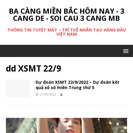
BA CÀNG MIỀN BẮC HÔM NAY - 3
CANG DE - SOI CAU 3 CANG MB
THÔNG TIN TUYỆT MẬT – TRÍ TUỆ NHÂN TẠO HÀNG ĐẦU
VIỆT NAM
dd XSMT 22/9
Dự đoán XSMT 22/9/2022 – Dự đoán kết
quả xổ số miền Trung thứ 5
21/09/2022