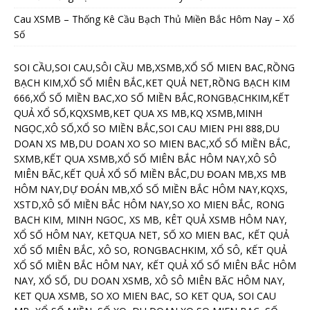
Cau XSMB – Thống Kê Cầu Bạch Thủ Miền Bắc Hôm Nay – Xổ
Số
SOI CẦU,SOI CAU,SÔI CẦU MB,XSMB,XỔ SỐ MIEN BAC,RỒNG
BẠCH KIM,XỔ SỐ MIÊN BẮC,KET QUẢ NET,RỒNG BẠCH KIM
666,XỔ SỐ MIỀN BAC,XO SỐ MIỀN BẮC,RONGBẠCHKIM,KẾT
QUẢ XỔ SỐ,KQXSMB,KET QUA XS MB,KQ XSMB,MINH
NGỌC,XÔ SỐ,XỔ SO MIỀN BẮC,SOI CAU MIEN PHI 888,DU
DOAN XS MB,DU DOAN XO SO MIEN BAC,XỔ SỐ MIỀN BẮC,
SXMB,KẾT QUA XSMB,XỔ SỐ MIÊN BẮC HÔM NAY,XÔ SÔ
MIÊN BĂC,KẾT QUẢ XỔ SỐ MIỀN BẮC,DU ĐOAN MB,XS MB
HÔM NAY,DỰ ĐOÁN MB,XỔ SỐ MIỀN BẮC HÔM NAY,KQXS,
XSTD,XÔ SỐ MIỀN BẮC HÔM NAY,SO XO MIEN BẮC, RONG
BACH KIM, MINH NGOC, XS MB, KÊT QUẢ XSMB HÔM NAY,
XỔ SỐ HÔM NAY, KETQUA NET, SỐ XO MIEN BAC, KẾT QUẢ
XỔ SỐ MIÊN BẮC, XÔ SO, RONGBACHKIM, XỔ SÔ, KẾT QUẢ
XỔ SỐ MIỀN BẮC HÔM NAY, KẾT QUẢ XỔ SỐ MIÊN BẮC HÔM
NAY, XỔ SỐ, DU DOAN XSMB, XÔ SÔ MIÊN BĂC HÔM NAY,
KET QUA XSMB, SO XO MIEN BAC, SO KET QUA, SOI CAU