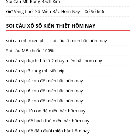
Soi Cau Mb Rong Bach Kim
Giờ Vàng Chốt Số Miền Bắc Hôm Nay – Xổ Số 666
SOI CẦU XỔ SỐ KIẾN THIẾT HÔM NAY
soi cau mb mien phi – soi câu lô miên băc hôm nay
Soi cầu MB chuẩn 100%
soi cầu víp bạch thủ lô 2 nháy miền bắc hôm nay
soi cầu víp 3 càng mb siêu víp
soi cầu víp 4 con đề miền bắc hôm nay
soi cầu víp 6 con đề miền bắc hôm nay
soi cầu víp 8 con đề miền bắc hôm nay
soi cầu víp 10 con đề miền bắc hôm nay
soi cầu víp đề bạch thủ miền bắc hôm nay
soi cầu víp đề đầu đuôi miền bắc hôm nay