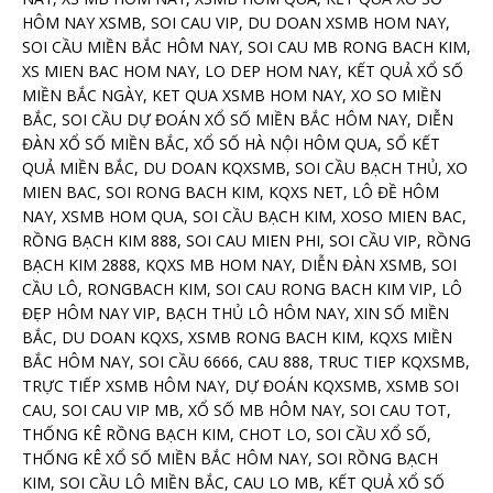
HÔM NAY XSMB, SOI CAU VIP, DU DOAN XSMB HOM NAY,
SOI CẦU MIỀN BẮC HÔM NAY, SOI CAU MB RONG BACH KIM,
XS MIEN BAC HOM NAY, LO DEP HOM NAY, KẾT QUẢ XỔ SỐ
MIỀN BẮC NGÀY, KET QUA XSMB HOM NAY, XO SO MIỀN
BẮC, SOI CẦU DỰ ĐOÁN XỔ SỐ MIỀN BẮC HÔM NAY, DIỄN
ĐÀN XỔ SỐ MIỀN BẮC, XỔ SỐ HÀ NỘI HÔM QUA, SỔ KẾT
QUẢ MIỀN BẮC, DU DOAN KQXSMB, SOI CẦU BẠCH THỦ, XO
MIEN BAC, SOI RONG BACH KIM, KQXS NET, LÔ ĐỀ HÔM
NAY, XSMB HOM QUA, SOI CẦU BẠCH KIM, XOSO MIEN BAC,
RỒNG BẠCH KIM 888, SOI CAU MIEN PHI, SOI CẦU VIP, RỒNG
BẠCH KIM 2888, KQXS MB HOM NAY, DIỄN ĐÀN XSMB, SOI
CẦU LÔ, RONGBACH KIM, SOI CAU RONG BACH KIM VIP, LÔ
ĐẸP HÔM NAY VIP, BẠCH THỦ LÔ HÔM NAY, XIN SỐ MIỀN
BẮC, DU DOAN KQXS, XSMB RONG BACH KIM, KQXS MIỀN
BẮC HÔM NAY, SOI CẦU 6666, CAU 888, TRUC TIEP KQXSMB,
TRỰC TIẾP XSMB HÔM NAY, DỰ ĐOÁN KQXSMB, XSMB SOI
CAU, SOI CAU VIP MB, XỔ SỐ MB HÔM NAY, SOI CAU TOT,
THỐNG KÊ RỒNG BẠCH KIM, CHOT LO, SOI CẦU XỔ SỐ,
THỐNG KÊ XỔ SỐ MIỀN BẮC HÔM NAY, SOI RỒNG BẠCH
KIM, SOI CẦU LÔ MIỀN BẮC, CAU LO MB, KẾT QUẢ XỔ SỐ