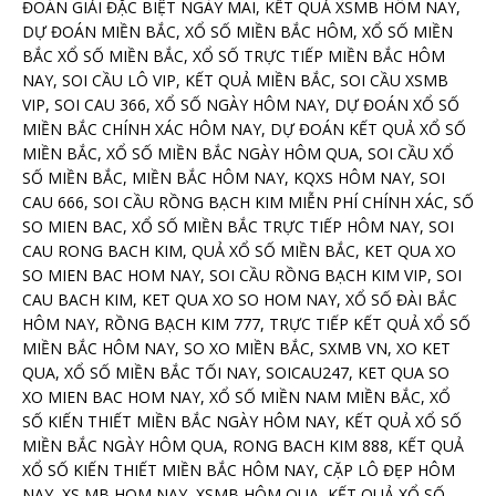
ĐOÁN GIẢI ĐẶC BIỆT NGÀY MAI, KẾT QUẢ XSMB HÔM NAY,
DỰ ĐOÁN MIỀN BẮC, XỔ SỐ MIỀN BẮC HÔM, XỔ SỐ MIỀN
BẮC XỔ SỐ MIỀN BẮC, XỔ SỐ TRỰC TIẾP MIỀN BẮC HÔM
NAY, SOI CẦU LÔ VIP, KẾT QUẢ MIỀN BẮC, SOI CẦU XSMB
VIP, SOI CAU 366, XỔ SỐ NGÀY HÔM NAY, DỰ ĐOÁN XỔ SỐ
MIỀN BẮC CHÍNH XÁC HÔM NAY, DỰ ĐOÁN KẾT QUẢ XỔ SỐ
MIỀN BẮC, XỔ SỐ MIỀN BẮC NGÀY HÔM QUA, SOI CẦU XỔ
SỐ MIỀN BẮC, MIỀN BẮC HÔM NAY, KQXS HÔM NAY, SOI
CAU 666, SOI CẦU RỒNG BẠCH KIM MIỄN PHÍ CHÍNH XÁC, SỐ
SO MIEN BAC, XỔ SỐ MIỀN BẮC TRỰC TIẾP HÔM NAY, SOI
CAU RONG BACH KIM, QUẢ XỔ SỐ MIỀN BẮC, KET QUA XO
SO MIEN BAC HOM NAY, SOI CẦU RỒNG BẠCH KIM VIP, SOI
CAU BACH KIM, KET QUA XO SO HOM NAY, XỔ SỐ ĐÀI BẮC
HÔM NAY, RỒNG BẠCH KIM 777, TRỰC TIẾP KẾT QUẢ XỔ SỐ
MIỀN BẮC HÔM NAY, SO XO MIỀN BẮC, SXMB VN, XO KET
QUA, XỔ SỐ MIỀN BẮC TỐI NAY, SOICAU247, KET QUA SO
XO MIEN BAC HOM NAY, XỔ SỐ MIỀN NAM MIỀN BẮC, XỔ
SỐ KIẾN THIẾT MIỀN BẮC NGÀY HÔM NAY, KẾT QUẢ XỔ SỐ
MIỀN BẮC NGÀY HÔM QUA, RONG BACH KIM 888, KẾT QUẢ
XỔ SỐ KIẾN THIẾT MIỀN BẮC HÔM NAY, CẶP LÔ ĐẸP HÔM
NAY, XS MB HOM NAY, XSMB HÔM QUA, KẾT QUẢ XỔ SỐ