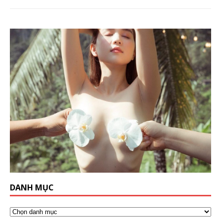
DANH MỤC