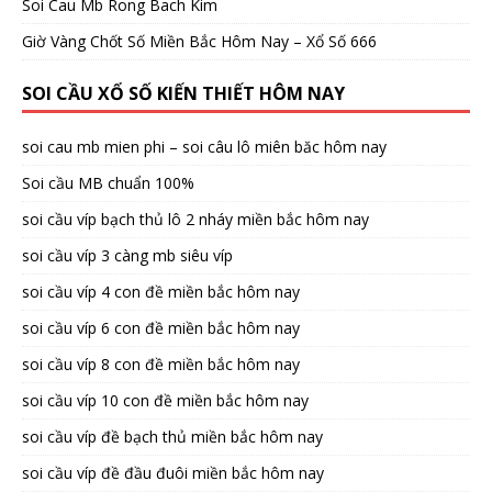
Soi Cau Mb Rong Bach Kim
Giờ Vàng Chốt Số Miền Bắc Hôm Nay – Xổ Số 666
SOI CẦU XỔ SỐ KIẾN THIẾT HÔM NAY
soi cau mb mien phi – soi câu lô miên băc hôm nay
Soi cầu MB chuẩn 100%
soi cầu víp bạch thủ lô 2 nháy miền bắc hôm nay
soi cầu víp 3 càng mb siêu víp
soi cầu víp 4 con đề miền bắc hôm nay
soi cầu víp 6 con đề miền bắc hôm nay
soi cầu víp 8 con đề miền bắc hôm nay
soi cầu víp 10 con đề miền bắc hôm nay
soi cầu víp đề bạch thủ miền bắc hôm nay
soi cầu víp đề đầu đuôi miền bắc hôm nay