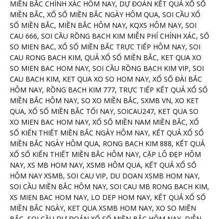
MIỀN BẮC CHÍNH XÁC HÔM NAY, DỰ ĐOÁN KẾT QUẢ XỔ SỐ
MIỀN BẮC, XỔ SỐ MIỀN BẮC NGÀY HÔM QUA, SOI CẦU XỔ
SỐ MIỀN BẮC, MIỀN BẮC HÔM NAY, KQXS HÔM NAY, SOI
CAU 666, SOI CẦU RỒNG BẠCH KIM MIỄN PHÍ CHÍNH XÁC, SỐ
SO MIEN BAC, XỔ SỐ MIỀN BẮC TRỰC TIẾP HÔM NAY, SOI
CAU RONG BACH KIM, QUẢ XỔ SỐ MIỀN BẮC, KET QUA XO
SO MIEN BAC HOM NAY, SOI CẦU RỒNG BẠCH KIM VIP, SOI
CAU BACH KIM, KET QUA XO SO HOM NAY, XỔ SỐ ĐÀI BẮC
HÔM NAY, RỒNG BẠCH KIM 777, TRỰC TIẾP KẾT QUẢ XỔ SỐ
MIỀN BẮC HÔM NAY, SO XO MIỀN BẮC, SXMB VN, XO KET
QUA, XỔ SỐ MIỀN BẮC TỐI NAY, SOICAU247, KET QUA SO
XO MIEN BAC HOM NAY, XỔ SỐ MIỀN NAM MIỀN BẮC, XỔ
SỐ KIẾN THIẾT MIỀN BẮC NGÀY HÔM NAY, KẾT QUẢ XỔ SỐ
MIỀN BẮC NGÀY HÔM QUA, RONG BACH KIM 888, KẾT QUẢ
XỔ SỐ KIẾN THIẾT MIỀN BẮC HÔM NAY, CẶP LÔ ĐẸP HÔM
NAY, XS MB HOM NAY, XSMB HÔM QUA, KẾT QUẢ XỔ SỐ
HÔM NAY XSMB, SOI CAU VIP, DU DOAN XSMB HOM NAY,
SOI CẦU MIỀN BẮC HÔM NAY, SOI CAU MB RONG BACH KIM,
XS MIEN BAC HOM NAY, LO DEP HOM NAY, KẾT QUẢ XỔ SỐ
MIỀN BẮC NGÀY, KET QUA XSMB HOM NAY, XO SO MIỀN
BẮC, SOI CẦU DỰ ĐOÁN XỔ SỐ MIỀN BẮC HÔM NAY, DIỄN