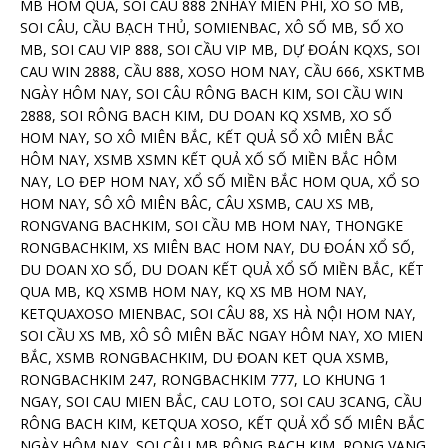
MB HOM QUA, SOI CAU 888 2NHAY MIEN PHI, XO SÔ MB,
SOI CÂU, CẦU BẠCH THỦ, SOMIENBAC, XÔ SỐ MB, SỐ XO
MB, SOI CAU VIP 888, SOI CẦU VIP MB, DỰ ĐOÁN KQXS, SOI
CAU WIN 2888, CẦU 888, XOSO HOM NAY, CẦU 666, XSKTMB
NGÀY HÔM NAY, SOI CÂU RÔNG BACH KIM, SOI CẦU WIN
2888, SOI RÔNG BACH KIM, DU DOAN KQ XSMB, XO SỐ
HOM NAY, SO XÔ MIÊN BẮC, KẾT QUẢ SỔ XÔ MIÊN BẮC
HÔM NAY, XSMB XSMN KẾT QUẢ XỐ SỐ MIỀN BẮC HÔM
NAY, LO ĐEP HOM NAY, XỔ SỐ MIỀN BẮC HOM QUA, XỔ SO
HOM NAY, SÔ XÔ MIÊN BÂC, CÂU XSMB, CAU XS MB,
RONGVANG BACHKIM, SOI CẦU MB HOM NAY, THONGKE
RONGBACHKIM, XS MIÊN BAC HOM NAY, DU ĐOÁN XỔ SỐ,
DU DOAN XO SỐ, DU DOAN KẾT QUẢ XỔ SỐ MIỀN BẮC, KẾT
QUA MB, KQ XSMB HOM NAY, KQ XS MB HOM NAY,
KETQUAXOSO MIENBAC, SOI CÂU 88, XS HÀ NỘI HOM NAY,
SOI CẦU XS MB, XÔ SÔ MIÊN BĂC NGAY HÔM NAY, XO MIEN
BẮC, XSMB RONGBACHKIM, DU ĐOAN KET QUA XSMB,
RONGBACHKIM 247, RONGBACHKIM 777, LO KHUNG 1
NGAY, SOI CAU MIEN BẮC, CAU LOTO, SOI CAU 3CANG, CẦU
RÔNG BACH KIM, KETQUA XOSO, KẾT QUẢ XỔ SỐ MIÊN BẮC
NGÀY HÔM NAY, SOI CÂU MB RÔNG BACH KIM, RONG VANG