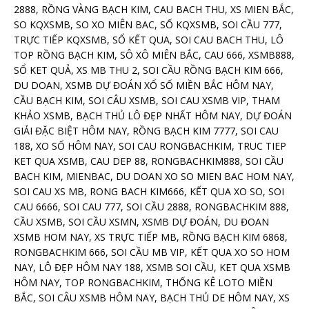
2888, RỒNG VÀNG BẠCH KIM, CAU BACH THU, XS MIEN BẮC,
SO KQXSMB, SO XO MIÊN BAC, SỐ KQXSMB, SOI CẦU 777,
TRỰC TIẾP KQXSMB, SỔ KẾT QUA, SOI CAU BACH THU, LÔ
TOP RỒNG BẠCH KIM, SÔ XÔ MIÊN BẮC, CAU 666, XSMB888,
SỔ KET QUẢ, XS MB THU 2, SOI CẦU RỒNG BẠCH KIM 666,
DU DOAN, XSMB DỰ ĐOÁN XỔ SỐ MIỀN BẮC HÔM NAY,
CẦU BẠCH KIM, SOI CÂU XSMB, SOI CAU XSMB VIP, THAM
KHẢO XSMB, BẠCH THỦ LÔ ĐẸP NHẤT HÔM NAY, DỰ ĐOÁN
GIẢI ĐẶC BIỆT HÔM NAY, RỒNG BẠCH KIM 7777, SOI CAU
188, XO SỐ HÔM NAY, SOI CAU RONGBACHKIM, TRUC TIEP
KET QUA XSMB, CAU DEP 88, RONGBACHKIM888, SOI CẦU
BACH KIM, MIENBAC, DU DOAN XO SO MIEN BAC HOM NAY,
SOI CAU XS MB, RONG BACH KIM666, KẾT QUA XO SO, SOI
CAU 6666, SOI CAU 777, SOI CẦU 2888, RONGBACHKIM 888,
CẦU XSMB, SOI CẦU XSMN, XSMB DỰ ĐOÁN, DU ĐOAN
XSMB HOM NAY, XS TRỰC TIẾP MB, RỒNG BẠCH KIM 6868,
RONGBACHKIM 666, SOI CẦU MB VIP, KẾT QUA XO SO HOM
NAY, LÔ ĐẸP HÔM NAY 188, XSMB SOI CẦU, KET QUA XSMB
HÔM NAY, TOP RONGBACHKIM, THỐNG KÊ LOTO MIỀN
BẮC, SOI CÂU XSMB HÔM NAY, BẠCH THỦ DE HÔM NAY, XS