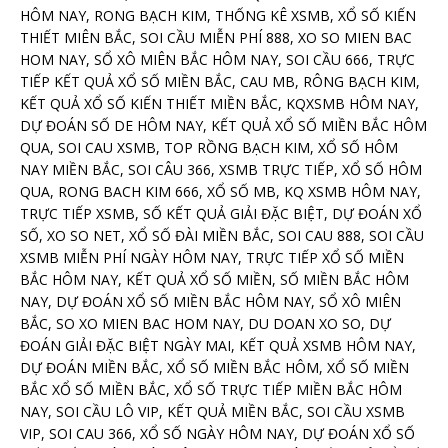
HÔM NAY, RONG BẠCH KIM, THỐNG KÊ XSMB, XỔ SỐ KIẾN
THIẾT MIÊN BẮC, SOI CẦU MIỄN PHÍ 888, XO SO MIEN BAC
HOM NAY, SỔ XÔ MIÊN BẮC HÔM NAY, SOI CẦU 666, TRỰC
TIẾP KẾT QUẢ XỔ SỐ MIỀN BẮC, CAU MB, RÔNG BẠCH KIM,
KẾT QUẢ XỔ SỐ KIẾN THIẾT MIỀN BẮC, KQXSMB HÔM NAY,
DỰ ĐOÁN SỐ DE HÔM NAY, KẾT QUẢ XỔ SỐ MIỀN BẮC HÔM
QUA, SOI CAU XSMB, TOP RỒNG BẠCH KIM, XỔ SỐ HÔM
NAY MIỀN BẮC, SOI CÂU 366, XSMB TRỰC TIẾP, XỔ SỐ HÔM
QUA, RONG BACH KIM 666, XỔ SỐ MB, KQ XSMB HÔM NAY,
TRỰC TIẾP XSMB, SỐ KẾT QUẢ GIẢI ĐẶC BIỆT, DỰ ĐOÁN XỔ
SỐ, XO SO NET, XỔ SỐ ĐÀI MIỀN BẮC, SOI CAU 888, SOI CẦU
XSMB MIỄN PHÍ NGÀY HÔM NAY, TRỰC TIẾP XỔ SỐ MIỀN
BẮC HÔM NAY, KẾT QUẢ XỔ SỐ MIỀN, SỐ MIỀN BẮC HÔM
NAY, DỰ ĐOÁN XỔ SỐ MIỀN BẮC HÔM NAY, SỔ XÔ MIÊN
BẮC, SO XO MIEN BAC HOM NAY, DU DOAN XO SO, DỰ
ĐOÁN GIẢI ĐẶC BIỆT NGÀY MAI, KẾT QUẢ XSMB HÔM NAY,
DỰ ĐOÁN MIỀN BẮC, XỔ SỐ MIỀN BẮC HÔM, XỔ SỐ MIỀN
BẮC XỔ SỐ MIỀN BẮC, XỔ SỐ TRỰC TIẾP MIỀN BẮC HÔM
NAY, SOI CẦU LÔ VIP, KẾT QUẢ MIỀN BẮC, SOI CẦU XSMB
VIP, SOI CAU 366, XỔ SỐ NGÀY HÔM NAY, DỰ ĐOÁN XỔ SỐ