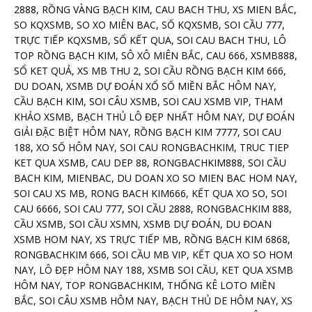
2888, RỒNG VÀNG BẠCH KIM, CAU BACH THU, XS MIEN BẮC,
SO KQXSMB, SO XO MIÊN BAC, SỐ KQXSMB, SOI CẦU 777,
TRỰC TIẾP KQXSMB, SỔ KẾT QUA, SOI CAU BACH THU, LÔ
TOP RỒNG BẠCH KIM, SÔ XÔ MIÊN BẮC, CAU 666, XSMB888,
SỔ KET QUẢ, XS MB THU 2, SOI CẦU RỒNG BẠCH KIM 666,
DU DOAN, XSMB DỰ ĐOÁN XỔ SỐ MIỀN BẮC HÔM NAY,
CẦU BẠCH KIM, SOI CÂU XSMB, SOI CAU XSMB VIP, THAM
KHẢO XSMB, BẠCH THỦ LÔ ĐẸP NHẤT HÔM NAY, DỰ ĐOÁN
GIẢI ĐẶC BIỆT HÔM NAY, RỒNG BẠCH KIM 7777, SOI CAU
188, XO SỐ HÔM NAY, SOI CAU RONGBACHKIM, TRUC TIEP
KET QUA XSMB, CAU DEP 88, RONGBACHKIM888, SOI CẦU
BACH KIM, MIENBAC, DU DOAN XO SO MIEN BAC HOM NAY,
SOI CAU XS MB, RONG BACH KIM666, KẾT QUA XO SO, SOI
CAU 6666, SOI CAU 777, SOI CẦU 2888, RONGBACHKIM 888,
CẦU XSMB, SOI CẦU XSMN, XSMB DỰ ĐOÁN, DU ĐOAN
XSMB HOM NAY, XS TRỰC TIẾP MB, RỒNG BẠCH KIM 6868,
RONGBACHKIM 666, SOI CẦU MB VIP, KẾT QUA XO SO HOM
NAY, LÔ ĐẸP HÔM NAY 188, XSMB SOI CẦU, KET QUA XSMB
HÔM NAY, TOP RONGBACHKIM, THỐNG KÊ LOTO MIỀN
BẮC, SOI CÂU XSMB HÔM NAY, BẠCH THỦ DE HÔM NAY, XS