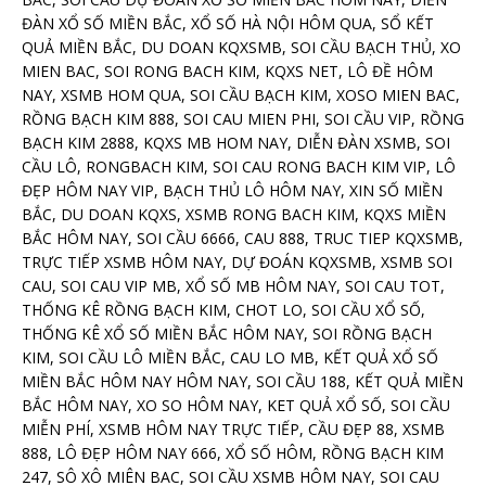
ĐÀN XỔ SỐ MIỀN BẮC, XỔ SỐ HÀ NỘI HÔM QUA, SỔ KẾT
QUẢ MIỀN BẮC, DU DOAN KQXSMB, SOI CẦU BẠCH THỦ, XO
MIEN BAC, SOI RONG BACH KIM, KQXS NET, LÔ ĐỀ HÔM
NAY, XSMB HOM QUA, SOI CẦU BẠCH KIM, XOSO MIEN BAC,
RỒNG BẠCH KIM 888, SOI CAU MIEN PHI, SOI CẦU VIP, RỒNG
BẠCH KIM 2888, KQXS MB HOM NAY, DIỄN ĐÀN XSMB, SOI
CẦU LÔ, RONGBACH KIM, SOI CAU RONG BACH KIM VIP, LÔ
ĐẸP HÔM NAY VIP, BẠCH THỦ LÔ HÔM NAY, XIN SỐ MIỀN
BẮC, DU DOAN KQXS, XSMB RONG BACH KIM, KQXS MIỀN
BẮC HÔM NAY, SOI CẦU 6666, CAU 888, TRUC TIEP KQXSMB,
TRỰC TIẾP XSMB HÔM NAY, DỰ ĐOÁN KQXSMB, XSMB SOI
CAU, SOI CAU VIP MB, XỔ SỐ MB HÔM NAY, SOI CAU TOT,
THỐNG KÊ RỒNG BẠCH KIM, CHOT LO, SOI CẦU XỔ SỐ,
THỐNG KÊ XỔ SỐ MIỀN BẮC HÔM NAY, SOI RỒNG BẠCH
KIM, SOI CẦU LÔ MIỀN BẮC, CAU LO MB, KẾT QUẢ XỔ SỐ
MIỀN BẮC HÔM NAY HÔM NAY, SOI CẦU 188, KẾT QUẢ MIỀN
BẮC HÔM NAY, XO SO HÔM NAY, KET QUẢ XỔ SỐ, SOI CẦU
MIỄN PHÍ, XSMB HÔM NAY TRỰC TIẾP, CẦU ĐẸP 88, XSMB
888, LÔ ĐẸP HÔM NAY 666, XỔ SỐ HÔM, RỒNG BẠCH KIM
247, SÔ XÔ MIÊN BAC, SOI CẦU XSMB HÔM NAY, SOI CAU