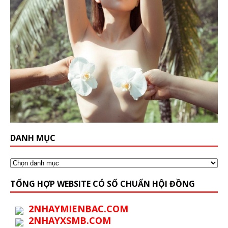
DANH MỤC
TỔNG HỢP WEBSITE CÓ SỐ CHUẨN HỘI ĐỒNG
2NHAYMIENBAC.COM
2NHAYXSMB.COM