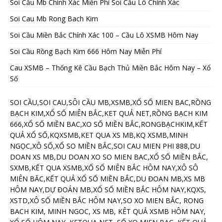
Soi Cầu Mb Chính Xác Miễn Phí Soi Cầu Lô Chính Xác
Soi Cau Mb Rong Bach Kim
Soi Cầu Miền Bắc Chính Xác 100 – Cầu Lô XSMB Hôm Nay
Soi Cầu Rồng Bạch Kim 666 Hôm Nay Miễn Phí
Cau XSMB – Thống Kê Cầu Bạch Thủ Miền Bắc Hôm Nay – Xổ
Số
SOI CẦU,SOI CAU,SÔI CẦU MB,XSMB,XỔ SỐ MIEN BAC,RỒNG
BẠCH KIM,XỔ SỐ MIÊN BẮC,KET QUẢ NET,RỒNG BẠCH KIM
666,XỔ SỐ MIỀN BAC,XO SỐ MIỀN BẮC,RONGBẠCHKIM,KẾT
QUẢ XỔ SỐ,KQXSMB,KET QUA XS MB,KQ XSMB,MINH
NGỌC,XÔ SỐ,XỔ SO MIỀN BẮC,SOI CAU MIEN PHI 888,DU
DOAN XS MB,DU DOAN XO SO MIEN BAC,XỔ SỐ MIỀN BẮC,
SXMB,KẾT QUA XSMB,XỔ SỐ MIÊN BẮC HÔM NAY,XÔ SÔ
MIÊN BĂC,KẾT QUẢ XỔ SỐ MIỀN BẮC,DU ĐOAN MB,XS MB
HÔM NAY,DỰ ĐOÁN MB,XỔ SỐ MIỀN BẮC HÔM NAY,KQXS,
XSTD,XÔ SỐ MIỀN BẮC HÔM NAY,SO XO MIEN BẮC, RONG
BACH KIM, MINH NGOC, XS MB, KÊT QUẢ XSMB HÔM NAY,