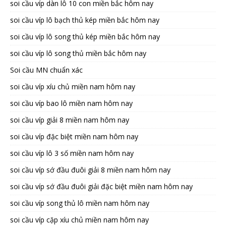
soi cầu víp dàn lô 10 con miền bắc hôm nay
soi cầu víp lô bạch thủ kép miền bắc hôm nay
soi cầu víp lô song thủ kép miền bắc hôm nay
soi cầu víp lô song thủ miền bắc hôm nay
Soi cầu MN chuẩn xác
soi cầu víp xíu chủ miền nam hôm nay
soi cầu víp bao lô miền nam hôm nay
soi cầu víp giải 8 miền nam hôm nay
soi cầu víp đặc biệt miền nam hôm nay
soi cầu víp lô 3 số miền nam hôm nay
soi cầu víp sớ đầu đuôi giải 8 miền nam hôm nay
soi cầu víp sớ đầu đuôi giải đặc biệt miền nam hôm nay
soi cầu víp song thủ lô miền nam hôm nay
soi cầu víp cặp xíu chủ miền nam hôm nay