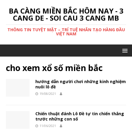
BA CÀNG MIỀN BẮC HÔM NAY - 3
CANG DE - SOI CAU 3 CANG MB
THÔNG TIN TUYỆT MẬT – TRÍ TUỆ NHÂN TẠO HÀNG ĐẦU
VIỆT NAM
cho xem xổ số miền bắc
hướng dẫn người chơi những kinh nghiệm
nuôi lô đề
19/08/2021
Chiến thuật đánh Lô Đề tự tin chiến thắng
trước những con số
11/06/2021