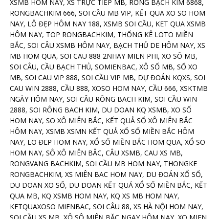
XSMB HOM NAY, XS TRỰC TIẾP MB, RỒNG BẠCH KIM 6868,
RONGBACHKIM 666, SOI CẦU MB VIP, KẾT QUA XO SO HOM
NAY, LÔ ĐẸP HÔM NAY 188, XSMB SOI CẦU, KET QUA XSMB
HÔM NAY, TOP RONGBACHKIM, THỐNG KÊ LOTO MIỀN
BẮC, SOI CÂU XSMB HÔM NAY, BẠCH THỦ DE HÔM NAY, XS
MB HOM QUA, SOI CAU 888 2NHAY MIEN PHI, XO SÔ MB,
SOI CÂU, CẦU BẠCH THỦ, SOMIENBAC, XÔ SỐ MB, SỐ XO
MB, SOI CAU VIP 888, SOI CẦU VIP MB, DỰ ĐOÁN KQXS, SOI
CAU WIN 2888, CẦU 888, XOSO HOM NAY, CẦU 666, XSKTMB
NGÀY HÔM NAY, SOI CÂU RÔNG BACH KIM, SOI CẦU WIN
2888, SOI RÔNG BACH KIM, DU DOAN KQ XSMB, XO SỐ
HOM NAY, SO XÔ MIÊN BẮC, KẾT QUẢ SỔ XÔ MIÊN BẮC
HÔM NAY, XSMB XSMN KẾT QUẢ XỐ SỐ MIỀN BẮC HÔM
NAY, LO ĐEP HOM NAY, XỔ SỐ MIỀN BẮC HOM QUA, XỔ SO
HOM NAY, SÔ XÔ MIÊN BÂC, CÂU XSMB, CAU XS MB,
RONGVANG BACHKIM, SOI CẦU MB HOM NAY, THONGKE
RONGBACHKIM, XS MIÊN BAC HOM NAY, DU ĐOÁN XỔ SỐ,
DU DOAN XO SỐ, DU DOAN KẾT QUẢ XỔ SỐ MIỀN BẮC, KẾT
QUA MB, KQ XSMB HOM NAY, KQ XS MB HOM NAY,
KETQUAXOSO MIENBAC, SOI CÂU 88, XS HÀ NỘI HOM NAY,
SOI CẦU XS MB, XÔ SÔ MIÊN BĂC NGAY HÔM NAY, XO MIEN