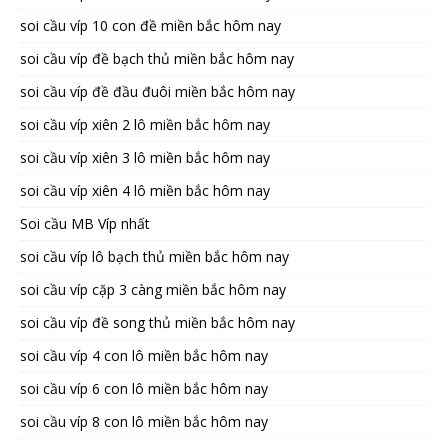
soi cầu víp 10 con đề miền bắc hôm nay
soi cầu víp đề bạch thủ miền bắc hôm nay
soi cầu víp đề đầu đuôi miền bắc hôm nay
soi cầu víp xiên 2 lô miền bắc hôm nay
soi cầu víp xiên 3 lô miền bắc hôm nay
soi cầu víp xiên 4 lô miền bắc hôm nay
Soi cầu MB Víp nhất
soi cầu víp lô bạch thủ miền bắc hôm nay
soi cầu víp cặp 3 càng miền bắc hôm nay
soi cầu víp đề song thủ miền bắc hôm nay
soi cầu víp 4 con lô miền bắc hôm nay
soi cầu víp 6 con lô miền bắc hôm nay
soi cầu víp 8 con lô miền bắc hôm nay