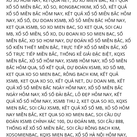
XỔ SỐ HÔM NAY, KETQUA NET, SỐ XO MIEN BAC, KẾT QUẢ
XỔ SỐ MIÊN BẮC, XÔ SO, RONGBACHKIM, XỔ SÔ, KẾT QUẢ
XỔ SỐ MIỀN BẮC HÔM NAY, KẾT QUẢ XỔ SỐ MIÊN BẮC HÔM
NAY, XỔ SỐ, DU DOAN XSMB, XÔ SÔ MIÊN BĂC HÔM NAY,
KET QUA XSMB, SO XO MIEN BAC, SO KET QUA, SOI CAU
MB, XỔ SỐ MIỀN, SỐ XO, DU ĐOAN XO SO MIEN BAC, SỐ
MIỀN BẮC, XO SO HOM NAY, DỰ ĐOÁN XỔ SỐ MIỀN BẮC, XỔ
SỐ KIẾN THIẾT MIỀN BẮC, TRỰC TIẾP XỔ SỐ MIỀN BẮC, XỔ
SỐ TRỰC TIẾP MIỀN BẮC, THỐNG KÊ GIẢI ĐẶC BIỆT, KQXS
MIỀN BẮC, XÔ SỐ HÔM NAY, XSMB HÔM NAY, XỔ SỐ MIỀN
BẮC HÔM QUA, SỔ KẾT QUẢ, DỰ ĐOÁN XSMB, XO SỐ MB,
KET QUA XO SO MIEN BAC, RÔNG BACH KIM, KẾT QUẢ
XSMB, KET QUA XO SO, KẾT QUẢ NET, DU DOAN MB, KẾT
QUẢ XỔ SỐ MIỀN BẮC NGÀY HÔM NAY, XỔ SỐ MIỀN BẮC
NGÀY HÔM NAY, XỔ SỐ ĐÀI BẮC, LÔ ĐẸP HÔM NAY, KẾT
QUẢ XỔ SỐ HÔM NAY, XSMB THU 2, KET QUA SO XO, KQXS
MIEN BẮC, SOI CẦU XSMB, KẾT QUẢ XỔ SỐ MB, XÔ SỐ HÔM
NAY MIỀN BẮC, KET QUA SO XO MIEN BAC, SOI CẦU DỰ
ĐOÁN XSMB CHÍNH XÁC 100, DU ĐOÁN MB, SOI CẦU 888,
THỐNG KÊ XỔ SỐ MIỀN BẮC, SOI CẦU RỒNG BẠCH KIM,
XOSOMIENBAC, KQXS MIEN BAC, XỔ SỐ HÀ NỘI HÔM NAY,