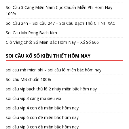
Soi Cầu 3 Càng Miền Nam Cực Chuẩn Miễn Phí Hôm Nay
100%
Soi Cầu 24h – Soi Cầu 247 – Soi Cầu Bạch Thủ CHÍNH XÁC
Soi Cau Mb Rong Bach Kim
Giờ Vàng Chốt Số Miền Bắc Hôm Nay – Xổ Số 666
SOI CẦU XỔ SỐ KIẾN THIẾT HÔM NAY
soi cau mb mien phi – soi câu lô miên băc hôm nay
Soi cầu MB chuẩn 100%
soi cầu víp bạch thủ lô 2 nháy miền bắc hôm nay
soi cầu víp 3 càng mb siêu víp
soi cầu víp 4 con đề miền bắc hôm nay
soi cầu víp 6 con đề miền bắc hôm nay
soi cầu víp 8 con đề miền bắc hôm nay