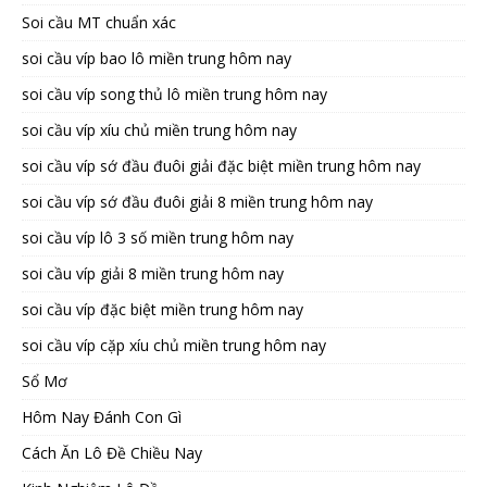
Soi cầu MT chuẩn xác
soi cầu víp bao lô miền trung hôm nay
soi cầu víp song thủ lô miền trung hôm nay
soi cầu víp xíu chủ miền trung hôm nay
soi cầu víp sớ đầu đuôi giải đặc biệt miền trung hôm nay
soi cầu víp sớ đầu đuôi giải 8 miền trung hôm nay
soi cầu víp lô 3 số miền trung hôm nay
soi cầu víp giải 8 miền trung hôm nay
soi cầu víp đặc biệt miền trung hôm nay
soi cầu víp cặp xíu chủ miền trung hôm nay
Sổ Mơ
Hôm Nay Đánh Con Gì
Cách Ăn Lô Đề Chiều Nay