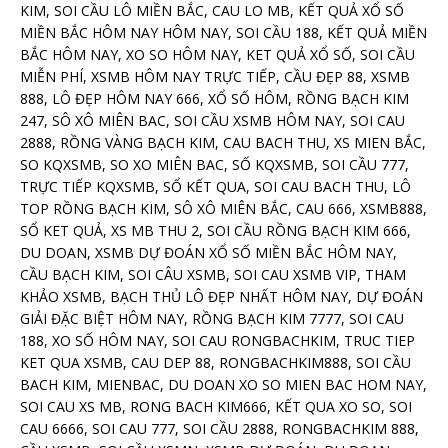
KIM, SOI CẦU LÔ MIỀN BẮC, CAU LO MB, KẾT QUẢ XỔ SỐ
MIỀN BẮC HÔM NAY HÔM NAY, SOI CẦU 188, KẾT QUẢ MIỀN
BẮC HÔM NAY, XO SO HÔM NAY, KET QUẢ XỔ SỐ, SOI CẦU
MIỄN PHÍ, XSMB HÔM NAY TRỰC TIẾP, CẦU ĐẸP 88, XSMB
888, LÔ ĐẸP HÔM NAY 666, XỔ SỐ HÔM, RỒNG BẠCH KIM
247, SÔ XÔ MIÊN BAC, SOI CẦU XSMB HÔM NAY, SOI CAU
2888, RỒNG VÀNG BẠCH KIM, CAU BACH THU, XS MIEN BẮC,
SO KQXSMB, SO XO MIÊN BAC, SỐ KQXSMB, SOI CẦU 777,
TRỰC TIẾP KQXSMB, SỔ KẾT QUA, SOI CAU BACH THU, LÔ
TOP RỒNG BẠCH KIM, SÔ XÔ MIÊN BẮC, CAU 666, XSMB888,
SỔ KET QUẢ, XS MB THU 2, SOI CẦU RỒNG BẠCH KIM 666,
DU DOAN, XSMB DỰ ĐOÁN XỔ SỐ MIỀN BẮC HÔM NAY,
CẦU BẠCH KIM, SOI CÂU XSMB, SOI CAU XSMB VIP, THAM
KHẢO XSMB, BẠCH THỦ LÔ ĐẸP NHẤT HÔM NAY, DỰ ĐOÁN
GIẢI ĐẶC BIỆT HÔM NAY, RỒNG BẠCH KIM 7777, SOI CAU
188, XO SỐ HÔM NAY, SOI CAU RONGBACHKIM, TRUC TIEP
KET QUA XSMB, CAU DEP 88, RONGBACHKIM888, SOI CẦU
BACH KIM, MIENBAC, DU DOAN XO SO MIEN BAC HOM NAY,
SOI CAU XS MB, RONG BACH KIM666, KẾT QUA XO SO, SOI
CAU 6666, SOI CAU 777, SOI CẦU 2888, RONGBACHKIM 888,