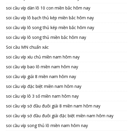
soi cầu víp dàn lô 10 con miền bắc hôm nay
soi cầu víp lô bạch thủ kép miền bắc hôm nay
soi cầu víp lô song thủ kép miền bắc hôm nay
soi cầu víp lô song thủ miền bắc hôm nay
Soi cầu MN chuẩn xác
soi cầu víp xíu chủ miền nam hôm nay
soi cầu víp bao lô miền nam hôm nay
soi cầu víp giải 8 miền nam hôm nay
soi cầu víp đặc biệt miền nam hôm nay
soi cầu víp lô 3 số miền nam hôm nay
soi cầu víp sớ đầu đuôi giải 8 miền nam hôm nay
soi cầu víp sớ đầu đuôi giải đặc biệt miền nam hôm nay
soi cầu víp song thủ lô miền nam hôm nay