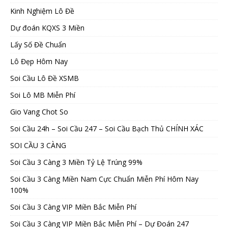
Kinh Nghiệm Lô Đề
Dự đoán KQXS 3 Miền
Lấy Số Đề Chuẩn
Lô Đẹp Hôm Nay
Soi Cầu Lô Đề XSMB
Soi Lô MB Miễn Phí
Gio Vang Chot So
Soi Cầu 24h – Soi Cầu 247 – Soi Cầu Bạch Thủ CHÍNH XÁC
SOI CẦU 3 CÀNG
Soi Cầu 3 Càng 3 Miền Tỷ Lệ Trúng 99%
Soi Cầu 3 Càng Miền Nam Cực Chuẩn Miễn Phí Hôm Nay
100%
Soi Cầu 3 Càng VIP Miền Bắc Miễn Phí
Soi Cầu 3 Càng VIP Miền Bắc Miễn Phí – Dự Đoán 247