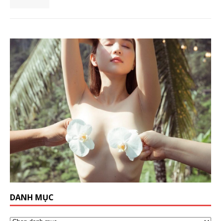
DANH MỤC