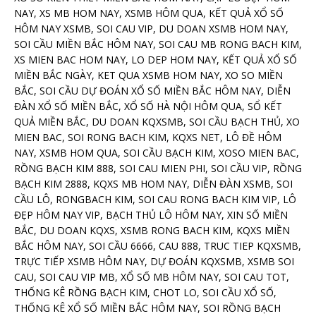
NAY, XS MB HOM NAY, XSMB HÔM QUA, KẾT QUẢ XỔ SỐ
HÔM NAY XSMB, SOI CAU VIP, DU DOAN XSMB HOM NAY,
SOI CẦU MIỀN BẮC HÔM NAY, SOI CAU MB RONG BACH KIM,
XS MIEN BAC HOM NAY, LO DEP HOM NAY, KẾT QUẢ XỔ SỐ
MIỀN BẮC NGÀY, KET QUA XSMB HOM NAY, XO SO MIỀN
BẮC, SOI CẦU DỰ ĐOÁN XỔ SỐ MIỀN BẮC HÔM NAY, DIỄN
ĐÀN XỔ SỐ MIỀN BẮC, XỔ SỐ HÀ NỘI HÔM QUA, SỔ KẾT
QUẢ MIỀN BẮC, DU DOAN KQXSMB, SOI CẦU BẠCH THỦ, XO
MIEN BAC, SOI RONG BACH KIM, KQXS NET, LÔ ĐỀ HÔM
NAY, XSMB HOM QUA, SOI CẦU BẠCH KIM, XOSO MIEN BAC,
RỒNG BẠCH KIM 888, SOI CAU MIEN PHI, SOI CẦU VIP, RỒNG
BẠCH KIM 2888, KQXS MB HOM NAY, DIỄN ĐÀN XSMB, SOI
CẦU LÔ, RONGBACH KIM, SOI CAU RONG BACH KIM VIP, LÔ
ĐẸP HÔM NAY VIP, BẠCH THỦ LÔ HÔM NAY, XIN SỐ MIỀN
BẮC, DU DOAN KQXS, XSMB RONG BACH KIM, KQXS MIỀN
BẮC HÔM NAY, SOI CẦU 6666, CAU 888, TRUC TIEP KQXSMB,
TRỰC TIẾP XSMB HÔM NAY, DỰ ĐOÁN KQXSMB, XSMB SOI
CAU, SOI CAU VIP MB, XỔ SỐ MB HÔM NAY, SOI CAU TOT,
THỐNG KÊ RỒNG BẠCH KIM, CHOT LO, SOI CẦU XỔ SỐ,
THỐNG KÊ XỔ SỐ MIỀN BẮC HÔM NAY, SOI RỒNG BẠCH