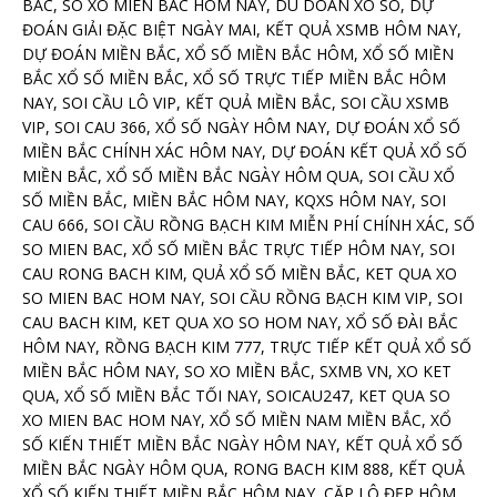
BẮC, SO XO MIEN BAC HOM NAY, DU DOAN XO SO, DỰ
ĐOÁN GIẢI ĐẶC BIỆT NGÀY MAI, KẾT QUẢ XSMB HÔM NAY,
DỰ ĐOÁN MIỀN BẮC, XỔ SỐ MIỀN BẮC HÔM, XỔ SỐ MIỀN
BẮC XỔ SỐ MIỀN BẮC, XỔ SỐ TRỰC TIẾP MIỀN BẮC HÔM
NAY, SOI CẦU LÔ VIP, KẾT QUẢ MIỀN BẮC, SOI CẦU XSMB
VIP, SOI CAU 366, XỔ SỐ NGÀY HÔM NAY, DỰ ĐOÁN XỔ SỐ
MIỀN BẮC CHÍNH XÁC HÔM NAY, DỰ ĐOÁN KẾT QUẢ XỔ SỐ
MIỀN BẮC, XỔ SỐ MIỀN BẮC NGÀY HÔM QUA, SOI CẦU XỔ
SỐ MIỀN BẮC, MIỀN BẮC HÔM NAY, KQXS HÔM NAY, SOI
CAU 666, SOI CẦU RỒNG BẠCH KIM MIỄN PHÍ CHÍNH XÁC, SỐ
SO MIEN BAC, XỔ SỐ MIỀN BẮC TRỰC TIẾP HÔM NAY, SOI
CAU RONG BACH KIM, QUẢ XỔ SỐ MIỀN BẮC, KET QUA XO
SO MIEN BAC HOM NAY, SOI CẦU RỒNG BẠCH KIM VIP, SOI
CAU BACH KIM, KET QUA XO SO HOM NAY, XỔ SỐ ĐÀI BẮC
HÔM NAY, RỒNG BẠCH KIM 777, TRỰC TIẾP KẾT QUẢ XỔ SỐ
MIỀN BẮC HÔM NAY, SO XO MIỀN BẮC, SXMB VN, XO KET
QUA, XỔ SỐ MIỀN BẮC TỐI NAY, SOICAU247, KET QUA SO
XO MIEN BAC HOM NAY, XỔ SỐ MIỀN NAM MIỀN BẮC, XỔ
SỐ KIẾN THIẾT MIỀN BẮC NGÀY HÔM NAY, KẾT QUẢ XỔ SỐ
MIỀN BẮC NGÀY HÔM QUA, RONG BACH KIM 888, KẾT QUẢ
XỔ SỐ KIẾN THIẾT MIỀN BẮC HÔM NAY, CẶP LÔ ĐẸP HÔM