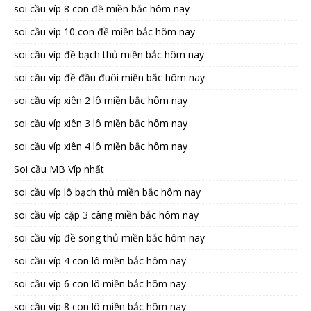
soi cầu víp 8 con đề miền bắc hôm nay
soi cầu víp 10 con đề miền bắc hôm nay
soi cầu víp đề bạch thủ miền bắc hôm nay
soi cầu víp đề đầu đuôi miền bắc hôm nay
soi cầu víp xiên 2 lô miền bắc hôm nay
soi cầu víp xiên 3 lô miền bắc hôm nay
soi cầu víp xiên 4 lô miền bắc hôm nay
Soi cầu MB Víp nhất
soi cầu víp lô bạch thủ miền bắc hôm nay
soi cầu víp cặp 3 càng miền bắc hôm nay
soi cầu víp đề song thủ miền bắc hôm nay
soi cầu víp 4 con lô miền bắc hôm nay
soi cầu víp 6 con lô miền bắc hôm nay
soi cầu víp 8 con lô miền bắc hôm nay