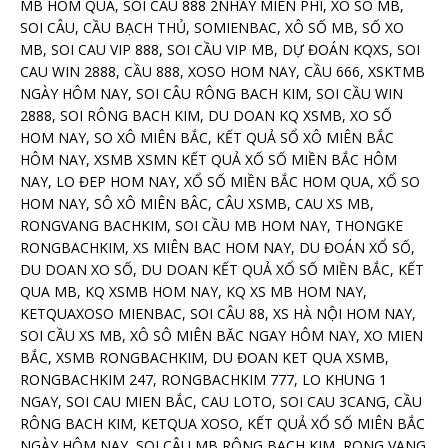
MB HOM QUA, SOI CAU 888 2NHAY MIEN PHI, XO SÔ MB,
SOI CÂU, CẦU BẠCH THỦ, SOMIENBAC, XÔ SỐ MB, SỐ XO
MB, SOI CAU VIP 888, SOI CẦU VIP MB, DỰ ĐOÁN KQXS, SOI
CAU WIN 2888, CẦU 888, XOSO HOM NAY, CẦU 666, XSKTMB
NGÀY HÔM NAY, SOI CÂU RÔNG BACH KIM, SOI CẦU WIN
2888, SOI RÔNG BACH KIM, DU DOAN KQ XSMB, XO SỐ
HOM NAY, SO XÔ MIÊN BẮC, KẾT QUẢ SỔ XÔ MIÊN BẮC
HÔM NAY, XSMB XSMN KẾT QUẢ XỐ SỐ MIỀN BẮC HÔM
NAY, LO ĐEP HOM NAY, XỔ SỐ MIỀN BẮC HOM QUA, XỔ SO
HOM NAY, SÔ XÔ MIÊN BÂC, CÂU XSMB, CAU XS MB,
RONGVANG BACHKIM, SOI CẦU MB HOM NAY, THONGKE
RONGBACHKIM, XS MIÊN BAC HOM NAY, DU ĐOÁN XỔ SỐ,
DU DOAN XO SỐ, DU DOAN KẾT QUẢ XỔ SỐ MIỀN BẮC, KẾT
QUA MB, KQ XSMB HOM NAY, KQ XS MB HOM NAY,
KETQUAXOSO MIENBAC, SOI CÂU 88, XS HÀ NỘI HOM NAY,
SOI CẦU XS MB, XÔ SÔ MIÊN BĂC NGAY HÔM NAY, XO MIEN
BẮC, XSMB RONGBACHKIM, DU ĐOAN KET QUA XSMB,
RONGBACHKIM 247, RONGBACHKIM 777, LO KHUNG 1
NGAY, SOI CAU MIEN BẮC, CAU LOTO, SOI CAU 3CANG, CẦU
RÔNG BACH KIM, KETQUA XOSO, KẾT QUẢ XỔ SỐ MIÊN BẮC
NGÀY HÔM NAY, SOI CÂU MB RÔNG BACH KIM, RONG VANG