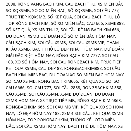
2888, RỒNG VÀNG BẠCH KIM, CAU BACH THU, XS MIEN BẮC,
SO KQXSMB, SO XO MIÊN BAC, SỐ KQXSMB, SOI CẦU 777,
TRỰC TIẾP KQXSMB, SỔ KẾT QUA, SOI CAU BACH THU, LÔ
TOP RỒNG BẠCH KIM, SÔ XÔ MIÊN BẮC, CAU 666, XSMB888,
SỔ KET QUẢ, XS MB THU 2, SOI CẦU RỒNG BẠCH KIM 666,
DU DOAN, XSMB DỰ ĐOÁN XỔ SỐ MIỀN BẮC HÔM NAY,
CẦU BẠCH KIM, SOI CÂU XSMB, SOI CAU XSMB VIP, THAM
KHẢO XSMB, BẠCH THỦ LÔ ĐẸP NHẤT HÔM NAY, DỰ ĐOÁN
GIẢI ĐẶC BIỆT HÔM NAY, RỒNG BẠCH KIM 7777, SOI CAU
188, XO SỐ HÔM NAY, SOI CAU RONGBACHKIM, TRUC TIEP
KET QUA XSMB, CAU DEP 88, RONGBACHKIM888, SOI CẦU
BACH KIM, MIENBAC, DU DOAN XO SO MIEN BAC HOM NAY,
SOI CAU XS MB, RONG BACH KIM666, KẾT QUA XO SO, SOI
CAU 6666, SOI CAU 777, SOI CẦU 2888, RONGBACHKIM 888,
CẦU XSMB, SOI CẦU XSMN, XSMB DỰ ĐOÁN, DU ĐOAN
XSMB HOM NAY, XS TRỰC TIẾP MB, RỒNG BẠCH KIM 6868,
RONGBACHKIM 666, SOI CẦU MB VIP, KẾT QUA XO SO HOM
NAY, LÔ ĐẸP HÔM NAY 188, XSMB SOI CẦU, KET QUA XSMB
HÔM NAY, TOP RONGBACHKIM, THỐNG KÊ LOTO MIỀN
BẮC, SOI CÂU XSMB HÔM NAY, BẠCH THỦ DE HÔM NAY, XS