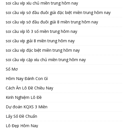
soi cầu víp xíu chủ miền trung hôm nay
soi cầu víp sớ đầu đuôi giải đặc biệt miền trung hôm nay
soi cầu víp sớ đầu đuôi giải 8 miền trung hôm nay
soi cầu víp lô 3 số miền trung hôm nay
soi cầu víp giải 8 miền trung hôm nay
soi cầu víp đặc biệt miền trung hôm nay
soi cầu víp cặp xíu chủ miền trung hôm nay
Sổ Mơ
Hôm Nay Đánh Con Gì
Cách Ăn Lô Đề Chiều Nay
Kinh Nghiệm Lô Đề
Dự đoán KQXS 3 Miền
Lấy Số Đề Chuẩn
Lô Đẹp Hôm Nay