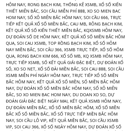
HÔM NAY, RONG BẠCH KIM, THỐNG KÊ XSMB, XỔ SỐ KIẾN
THIẾT MIÊN BẮC, SOI CẦU MIỄN PHÍ 888, XO SO MIEN BAC
HOM NAY, SỔ XÔ MIÊN BẮC HÔM NAY, SOI CẦU 666, TRỰC
TIẾP KẾT QUẢ XỔ SỐ MIỀN BẮC, CAU MB, RÔNG BẠCH KIM,
KẾT QUẢ XỔ SỐ KIẾN THIẾT MIỀN BẮC, KQXSMB HÔM NAY,
DỰ ĐOÁN SỐ DE HÔM NAY, KẾT QUẢ XỔ SỐ MIỀN BẮC HÔM
QUA, SOI CAU XSMB, TOP RỒNG BẠCH KIM, XỔ SỐ HÔM
NAY MIỀN BẮC, SOI CÂU 366, XSMB TRỰC TIẾP, XỔ SỐ HÔM
QUA, RONG BACH KIM 666, XỔ SỐ MB, KQ XSMB HÔM NAY,
TRỰC TIẾP XSMB, SỐ KẾT QUẢ GIẢI ĐẶC BIỆT, DỰ ĐOÁN XỔ
SỐ, XO SO NET, XỔ SỐ ĐÀI MIỀN BẮC, SOI CAU 888, SOI CẦU
XSMB MIỄN PHÍ NGÀY HÔM NAY, TRỰC TIẾP XỔ SỐ MIỀN
BẮC HÔM NAY, KẾT QUẢ XỔ SỐ MIỀN, SỐ MIỀN BẮC HÔM
NAY, DỰ ĐOÁN XỔ SỐ MIỀN BẮC HÔM NAY, SỔ XÔ MIÊN
BẮC, SO XO MIEN BAC HOM NAY, DU DOAN XO SO, DỰ
ĐOÁN GIẢI ĐẶC BIỆT NGÀY MAI, KẾT QUẢ XSMB HÔM NAY,
DỰ ĐOÁN MIỀN BẮC, XỔ SỐ MIỀN BẮC HÔM, XỔ SỐ MIỀN
BẮC XỔ SỐ MIỀN BẮC, XỔ SỐ TRỰC TIẾP MIỀN BẮC HÔM
NAY, SOI CẦU LÔ VIP, KẾT QUẢ MIỀN BẮC, SOI CẦU XSMB
VIP, SOI CAU 366, XỔ SỐ NGÀY HÔM NAY, DỰ ĐOÁN XỔ SỐ