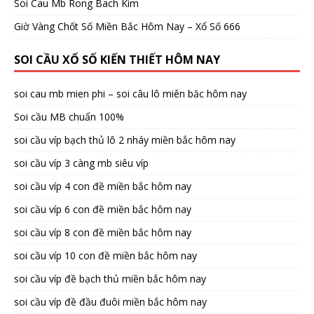
Soi Cau Mb Rong Bach Kim
Giờ Vàng Chốt Số Miền Bắc Hôm Nay – Xổ Số 666
SOI CẦU XỔ SỐ KIẾN THIẾT HÔM NAY
soi cau mb mien phi – soi câu lô miên băc hôm nay
Soi cầu MB chuẩn 100%
soi cầu víp bạch thủ lô 2 nháy miền bắc hôm nay
soi cầu víp 3 càng mb siêu víp
soi cầu víp 4 con đề miền bắc hôm nay
soi cầu víp 6 con đề miền bắc hôm nay
soi cầu víp 8 con đề miền bắc hôm nay
soi cầu víp 10 con đề miền bắc hôm nay
soi cầu víp đề bạch thủ miền bắc hôm nay
soi cầu víp đề đầu đuôi miền bắc hôm nay