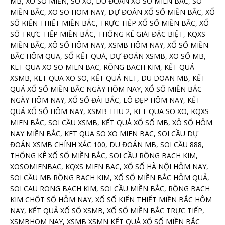
MB, XỔ SỐ MIỀN, SỐ XO, DU ĐOAN XO SO MIEN BAC, SỐ
MIỀN BẮC, XO SO HOM NAY, DỰ ĐOÁN XỔ SỐ MIỀN BẮC, XỔ
SỐ KIẾN THIẾT MIỀN BẮC, TRỰC TIẾP XỔ SỐ MIỀN BẮC, XỔ
SỐ TRỰC TIẾP MIỀN BẮC, THỐNG KÊ GIẢI ĐẶC BIỆT, KQXS
MIỀN BẮC, XÔ SỐ HÔM NAY, XSMB HÔM NAY, XỔ SỐ MIỀN
BẮC HÔM QUA, SỔ KẾT QUẢ, DỰ ĐOÁN XSMB, XO SỐ MB,
KET QUA XO SO MIEN BAC, RÔNG BACH KIM, KẾT QUẢ
XSMB, KET QUA XO SO, KẾT QUẢ NET, DU DOAN MB, KẾT
QUẢ XỔ SỐ MIỀN BẮC NGÀY HÔM NAY, XỔ SỐ MIỀN BẮC
NGÀY HÔM NAY, XỔ SỐ ĐÀI BẮC, LÔ ĐẸP HÔM NAY, KẾT
QUẢ XỔ SỐ HÔM NAY, XSMB THU 2, KET QUA SO XO, KQXS
MIEN BẮC, SOI CẦU XSMB, KẾT QUẢ XỔ SỐ MB, XÔ SỐ HÔM
NAY MIỀN BẮC, KET QUA SO XO MIEN BAC, SOI CẦU DỰ
ĐOÁN XSMB CHÍNH XÁC 100, DU ĐOÁN MB, SOI CẦU 888,
THỐNG KÊ XỔ SỐ MIỀN BẮC, SOI CẦU RỒNG BẠCH KIM,
XOSOMIENBAC, KQXS MIEN BAC, XỔ SỐ HÀ NỘI HÔM NAY,
SOI CẦU MB RỒNG BẠCH KIM, XỔ SỐ MIỀN BẮC HÔM QUẢ,
SOI CAU RONG BẠCH KIM, SOI CẦU MIỀN BẮC, RỒNG BẠCH
KIM CHỐT SỐ HÔM NAY, XỔ SỐ KIẾN THIẾT MIỀN BẮC HÔM
NAY, KẾT QUẢ XỔ SỐ XSMB, XỔ SỐ MIỀN BẮC TRỰC TIẾP,
XSMBHOM NAY, XSMB XSMN KẾT QUẢ XỔ SỐ MIỀN BẮC