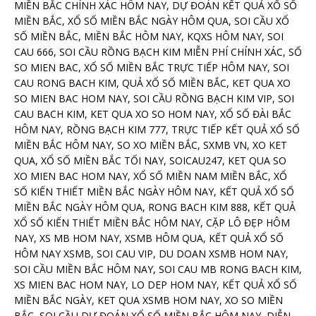
MIỀN BẮC CHÍNH XÁC HÔM NAY, DỰ ĐOÁN KẾT QUẢ XỔ SỐ
MIỀN BẮC, XỔ SỐ MIỀN BẮC NGÀY HÔM QUA, SOI CẦU XỔ
SỐ MIỀN BẮC, MIỀN BẮC HÔM NAY, KQXS HÔM NAY, SOI
CAU 666, SOI CẦU RỒNG BẠCH KIM MIỄN PHÍ CHÍNH XÁC, SỐ
SO MIEN BAC, XỔ SỐ MIỀN BẮC TRỰC TIẾP HÔM NAY, SOI
CAU RONG BACH KIM, QUẢ XỔ SỐ MIỀN BẮC, KET QUA XO
SO MIEN BAC HOM NAY, SOI CẦU RỒNG BẠCH KIM VIP, SOI
CAU BACH KIM, KET QUA XO SO HOM NAY, XỔ SỐ ĐÀI BẮC
HÔM NAY, RỒNG BẠCH KIM 777, TRỰC TIẾP KẾT QUẢ XỔ SỐ
MIỀN BẮC HÔM NAY, SO XO MIỀN BẮC, SXMB VN, XO KET
QUA, XỔ SỐ MIỀN BẮC TỐI NAY, SOICAU247, KET QUA SO
XO MIEN BAC HOM NAY, XỔ SỐ MIỀN NAM MIỀN BẮC, XỔ
SỐ KIẾN THIẾT MIỀN BẮC NGÀY HÔM NAY, KẾT QUẢ XỔ SỐ
MIỀN BẮC NGÀY HÔM QUA, RONG BACH KIM 888, KẾT QUẢ
XỔ SỐ KIẾN THIẾT MIỀN BẮC HÔM NAY, CẶP LÔ ĐẸP HÔM
NAY, XS MB HOM NAY, XSMB HÔM QUA, KẾT QUẢ XỔ SỐ
HÔM NAY XSMB, SOI CAU VIP, DU DOAN XSMB HOM NAY,
SOI CẦU MIỀN BẮC HÔM NAY, SOI CAU MB RONG BACH KIM,
XS MIEN BAC HOM NAY, LO DEP HOM NAY, KẾT QUẢ XỔ SỐ
MIỀN BẮC NGÀY, KET QUA XSMB HOM NAY, XO SO MIỀN
BẮC, SOI CẦU DỰ ĐOÁN XỔ SỐ MIỀN BẮC HÔM NAY, DIỄN