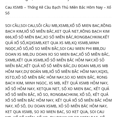
Cau XSMB – Thống Kê Cầu Bạch Thủ Miền Bắc Hôm Nay – Xổ
Số
SOI CẦU,SOI CAU,SÔI CẦU MB,XSMB,XỔ SỐ MIEN BAC,RỒNG
BẠCH KIM,XỔ SỐ MIÊN BẮC,KET QUẢ NET,RỒNG BẠCH KIM
666,XỔ SỐ MIỀN BAC,XO SỐ MIỀN BẮC,RONGBẠCHKIM,KẾT
QUẢ XỔ SỐ,KQXSMB,KET QUA XS MB,KQ XSMB,MINH
NGỌC,XÔ SỐ,XỔ SO MIỀN BẮC,SOI CAU MIEN PHI 888,DU
DOAN XS MB,DU DOAN XO SO MIEN BAC,XỔ SỐ MIỀN BẮC,
SXMB,KẾT QUA XSMB,XỔ SỐ MIÊN BẮC HÔM NAY,XÔ SÔ
MIÊN BĂC,KẾT QUẢ XỔ SỐ MIỀN BẮC,DU ĐOAN MB,XS MB
HÔM NAY,DỰ ĐOÁN MB,XỔ SỐ MIỀN BẮC HÔM NAY,KQXS,
XSTD,XÔ SỐ MIỀN BẮC HÔM NAY,SO XO MIEN BẮC, RONG
BACH KIM, MINH NGOC, XS MB, KÊT QUẢ XSMB HÔM NAY,
XỔ SỐ HÔM NAY, KETQUA NET, SỐ XO MIEN BAC, KẾT QUẢ
XỔ SỐ MIÊN BẮC, XÔ SO, RONGBACHKIM, XỔ SÔ, KẾT QUẢ
XỔ SỐ MIỀN BẮC HÔM NAY, KẾT QUẢ XỔ SỐ MIÊN BẮC HÔM
NAY, XỔ SỐ, DU DOAN XSMB, XÔ SÔ MIÊN BĂC HÔM NAY,
KET QUA XSMB, SO XO MIEN BAC, SO KET QUA, SOI CAU