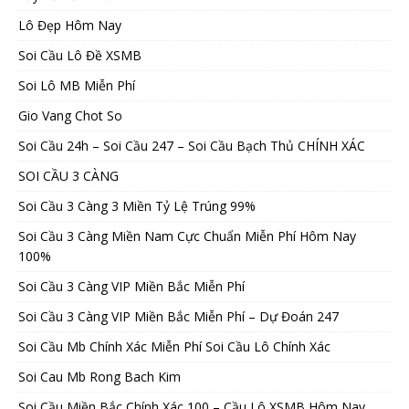
Lô Đẹp Hôm Nay
Soi Cầu Lô Đề XSMB
Soi Lô MB Miễn Phí
Gio Vang Chot So
Soi Cầu 24h – Soi Cầu 247 – Soi Cầu Bạch Thủ CHÍNH XÁC
SOI CẦU 3 CÀNG
Soi Cầu 3 Càng 3 Miền Tỷ Lệ Trúng 99%
Soi Cầu 3 Càng Miền Nam Cực Chuẩn Miễn Phí Hôm Nay
100%
Soi Cầu 3 Càng VIP Miền Bắc Miễn Phí
Soi Cầu 3 Càng VIP Miền Bắc Miễn Phí – Dự Đoán 247
Soi Cầu Mb Chính Xác Miễn Phí Soi Cầu Lô Chính Xác
Soi Cau Mb Rong Bach Kim
Soi Cầu Miền Bắc Chính Xác 100 – Cầu Lô XSMB Hôm Nay