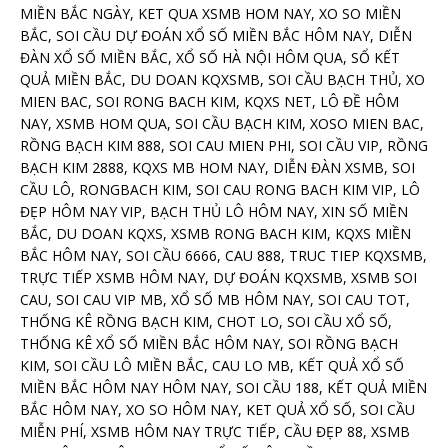
MIỀN BẮC NGÀY, KET QUA XSMB HOM NAY, XO SO MIỀN
BẮC, SOI CẦU DỰ ĐOÁN XỔ SỐ MIỀN BẮC HÔM NAY, DIỄN
ĐÀN XỔ SỐ MIỀN BẮC, XỔ SỐ HÀ NỘI HÔM QUA, SỔ KẾT
QUẢ MIỀN BẮC, DU DOAN KQXSMB, SOI CẦU BẠCH THỦ, XO
MIEN BAC, SOI RONG BACH KIM, KQXS NET, LÔ ĐỀ HÔM
NAY, XSMB HOM QUA, SOI CẦU BẠCH KIM, XOSO MIEN BAC,
RỒNG BẠCH KIM 888, SOI CAU MIEN PHI, SOI CẦU VIP, RỒNG
BẠCH KIM 2888, KQXS MB HOM NAY, DIỄN ĐÀN XSMB, SOI
CẦU LÔ, RONGBACH KIM, SOI CAU RONG BACH KIM VIP, LÔ
ĐẸP HÔM NAY VIP, BẠCH THỦ LÔ HÔM NAY, XIN SỐ MIỀN
BẮC, DU DOAN KQXS, XSMB RONG BACH KIM, KQXS MIỀN
BẮC HÔM NAY, SOI CẦU 6666, CAU 888, TRUC TIEP KQXSMB,
TRỰC TIẾP XSMB HÔM NAY, DỰ ĐOÁN KQXSMB, XSMB SOI
CAU, SOI CAU VIP MB, XỔ SỐ MB HÔM NAY, SOI CAU TOT,
THỐNG KÊ RỒNG BẠCH KIM, CHOT LO, SOI CẦU XỔ SỐ,
THỐNG KÊ XỔ SỐ MIỀN BẮC HÔM NAY, SOI RỒNG BẠCH
KIM, SOI CẦU LÔ MIỀN BẮC, CAU LO MB, KẾT QUẢ XỔ SỐ
MIỀN BẮC HÔM NAY HÔM NAY, SOI CẦU 188, KẾT QUẢ MIỀN
BẮC HÔM NAY, XO SO HÔM NAY, KET QUẢ XỔ SỐ, SOI CẦU
MIỄN PHÍ, XSMB HÔM NAY TRỰC TIẾP, CẦU ĐẸP 88, XSMB