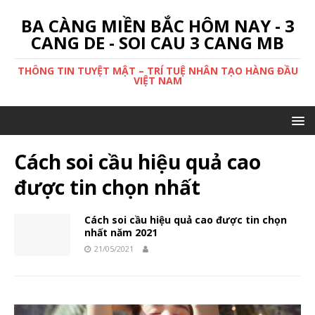
BA CÀNG MIỀN BẮC HÔM NAY - 3
CANG DE - SOI CAU 3 CANG MB
THÔNG TIN TUYỆT MẬT – TRÍ TUỆ NHÂN TẠO HÀNG ĐẦU
VIỆT NAM
Cách soi cầu hiệu quả cao
được tin chọn nhất
Cách soi cầu hiệu quả cao được tin chọn
nhất năm 2021
21/05/2021