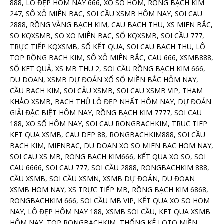
888, LÔ ĐẸP HÔM NAY 666, XỔ SỐ HÔM, RỒNG BẠCH KIM
247, SÔ XÔ MIÊN BAC, SOI CẦU XSMB HÔM NAY, SOI CAU
2888, RỒNG VÀNG BẠCH KIM, CAU BACH THU, XS MIEN BẮC,
SO KQXSMB, SO XO MIÊN BAC, SỐ KQXSMB, SOI CẦU 777,
TRỰC TIẾP KQXSMB, SỔ KẾT QUA, SOI CAU BACH THU, LÔ
TOP RỒNG BẠCH KIM, SÔ XÔ MIÊN BẮC, CAU 666, XSMB888,
SỔ KET QUẢ, XS MB THU 2, SOI CẦU RỒNG BẠCH KIM 666,
DU DOAN, XSMB DỰ ĐOÁN XỔ SỐ MIỀN BẮC HÔM NAY,
CẦU BẠCH KIM, SOI CÂU XSMB, SOI CAU XSMB VIP, THAM
KHẢO XSMB, BẠCH THỦ LÔ ĐẸP NHẤT HÔM NAY, DỰ ĐOÁN
GIẢI ĐẶC BIỆT HÔM NAY, RỒNG BẠCH KIM 7777, SOI CAU
188, XO SỐ HÔM NAY, SOI CAU RONGBACHKIM, TRUC TIEP
KET QUA XSMB, CAU DEP 88, RONGBACHKIM888, SOI CẦU
BACH KIM, MIENBAC, DU DOAN XO SO MIEN BAC HOM NAY,
SOI CAU XS MB, RONG BACH KIM666, KẾT QUA XO SO, SOI
CAU 6666, SOI CAU 777, SOI CẦU 2888, RONGBACHKIM 888,
CẦU XSMB, SOI CẦU XSMN, XSMB DỰ ĐOÁN, DU ĐOAN
XSMB HOM NAY, XS TRỰC TIẾP MB, RỒNG BẠCH KIM 6868,
RONGBACHKIM 666, SOI CẦU MB VIP, KẾT QUA XO SO HOM
NAY, LÔ ĐẸP HÔM NAY 188, XSMB SOI CẦU, KET QUA XSMB
HÔM NAY, TOP RONGBACHKIM, THỐNG KÊ LOTO MIỀN