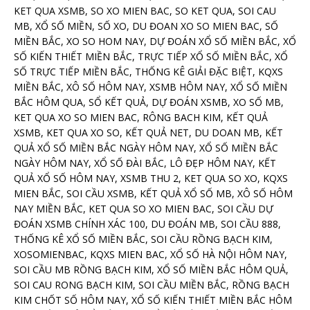
KET QUA XSMB, SO XO MIEN BAC, SO KET QUA, SOI CAU
MB, XỔ SỐ MIỀN, SỐ XO, DU ĐOAN XO SO MIEN BAC, SỐ
MIỀN BẮC, XO SO HOM NAY, DỰ ĐOÁN XỔ SỐ MIỀN BẮC, XỔ
SỐ KIẾN THIẾT MIỀN BẮC, TRỰC TIẾP XỔ SỐ MIỀN BẮC, XỔ
SỐ TRỰC TIẾP MIỀN BẮC, THỐNG KÊ GIẢI ĐẶC BIỆT, KQXS
MIỀN BẮC, XÔ SỐ HÔM NAY, XSMB HÔM NAY, XỔ SỐ MIỀN
BẮC HÔM QUA, SỔ KẾT QUẢ, DỰ ĐOÁN XSMB, XO SỐ MB,
KET QUA XO SO MIEN BAC, RÔNG BACH KIM, KẾT QUẢ
XSMB, KET QUA XO SO, KẾT QUẢ NET, DU DOAN MB, KẾT
QUẢ XỔ SỐ MIỀN BẮC NGÀY HÔM NAY, XỔ SỐ MIỀN BẮC
NGÀY HÔM NAY, XỔ SỐ ĐÀI BẮC, LÔ ĐẸP HÔM NAY, KẾT
QUẢ XỔ SỐ HÔM NAY, XSMB THU 2, KET QUA SO XO, KQXS
MIEN BẮC, SOI CẦU XSMB, KẾT QUẢ XỔ SỐ MB, XÔ SỐ HÔM
NAY MIỀN BẮC, KET QUA SO XO MIEN BAC, SOI CẦU DỰ
ĐOÁN XSMB CHÍNH XÁC 100, DU ĐOÁN MB, SOI CẦU 888,
THỐNG KÊ XỔ SỐ MIỀN BẮC, SOI CẦU RỒNG BẠCH KIM,
XOSOMIENBAC, KQXS MIEN BAC, XỔ SỐ HÀ NỘI HÔM NAY,
SOI CẦU MB RỒNG BẠCH KIM, XỔ SỐ MIỀN BẮC HÔM QUẢ,
SOI CAU RONG BẠCH KIM, SOI CẦU MIỀN BẮC, RỒNG BẠCH
KIM CHỐT SỐ HÔM NAY, XỔ SỐ KIẾN THIẾT MIỀN BẮC HÔM