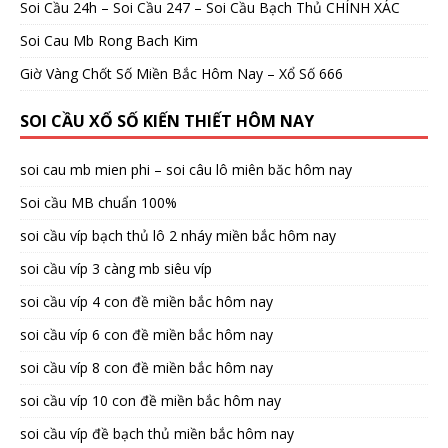
Soi Cầu 24h – Soi Cầu 247 – Soi Cầu Bạch Thủ CHÍNH XÁC
Soi Cau Mb Rong Bach Kim
Giờ Vàng Chốt Số Miền Bắc Hôm Nay – Xổ Số 666
SOI CẦU XỔ SỐ KIẾN THIẾT HÔM NAY
soi cau mb mien phi – soi câu lô miên băc hôm nay
Soi cầu MB chuẩn 100%
soi cầu víp bạch thủ lô 2 nháy miền bắc hôm nay
soi cầu víp 3 càng mb siêu víp
soi cầu víp 4 con đề miền bắc hôm nay
soi cầu víp 6 con đề miền bắc hôm nay
soi cầu víp 8 con đề miền bắc hôm nay
soi cầu víp 10 con đề miền bắc hôm nay
soi cầu víp đề bạch thủ miền bắc hôm nay