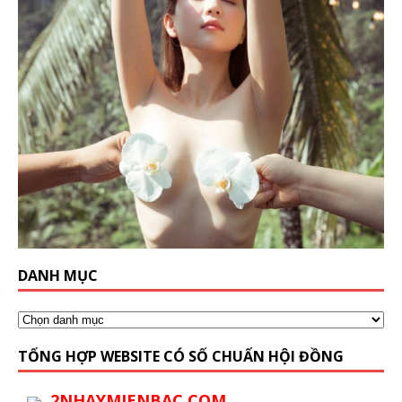
DANH MỤC
TỔNG HỢP WEBSITE CÓ SỐ CHUẨN HỘI ĐỒNG
2NHAYMIENBAC.COM