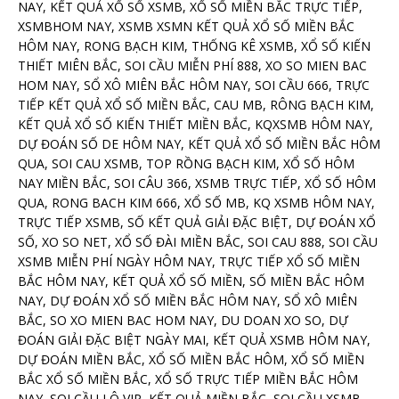
NAY, KẾT QUẢ XỔ SỐ XSMB, XỔ SỐ MIỀN BẮC TRỰC TIẾP,
XSMBHOM NAY, XSMB XSMN KẾT QUẢ XỔ SỐ MIỀN BẮC
HÔM NAY, RONG BẠCH KIM, THỐNG KÊ XSMB, XỔ SỐ KIẾN
THIẾT MIÊN BẮC, SOI CẦU MIỄN PHÍ 888, XO SO MIEN BAC
HOM NAY, SỔ XÔ MIÊN BẮC HÔM NAY, SOI CẦU 666, TRỰC
TIẾP KẾT QUẢ XỔ SỐ MIỀN BẮC, CAU MB, RÔNG BẠCH KIM,
KẾT QUẢ XỔ SỐ KIẾN THIẾT MIỀN BẮC, KQXSMB HÔM NAY,
DỰ ĐOÁN SỐ DE HÔM NAY, KẾT QUẢ XỔ SỐ MIỀN BẮC HÔM
QUA, SOI CAU XSMB, TOP RỒNG BẠCH KIM, XỔ SỐ HÔM
NAY MIỀN BẮC, SOI CÂU 366, XSMB TRỰC TIẾP, XỔ SỐ HÔM
QUA, RONG BACH KIM 666, XỔ SỐ MB, KQ XSMB HÔM NAY,
TRỰC TIẾP XSMB, SỐ KẾT QUẢ GIẢI ĐẶC BIỆT, DỰ ĐOÁN XỔ
SỐ, XO SO NET, XỔ SỐ ĐÀI MIỀN BẮC, SOI CAU 888, SOI CẦU
XSMB MIỄN PHÍ NGÀY HÔM NAY, TRỰC TIẾP XỔ SỐ MIỀN
BẮC HÔM NAY, KẾT QUẢ XỔ SỐ MIỀN, SỐ MIỀN BẮC HÔM
NAY, DỰ ĐOÁN XỔ SỐ MIỀN BẮC HÔM NAY, SỔ XÔ MIÊN
BẮC, SO XO MIEN BAC HOM NAY, DU DOAN XO SO, DỰ
ĐOÁN GIẢI ĐẶC BIỆT NGÀY MAI, KẾT QUẢ XSMB HÔM NAY,
DỰ ĐOÁN MIỀN BẮC, XỔ SỐ MIỀN BẮC HÔM, XỔ SỐ MIỀN
BẮC XỔ SỐ MIỀN BẮC, XỔ SỐ TRỰC TIẾP MIỀN BẮC HÔM
NAY, SOI CẦU LÔ VIP, KẾT QUẢ MIỀN BẮC, SOI CẦU XSMB