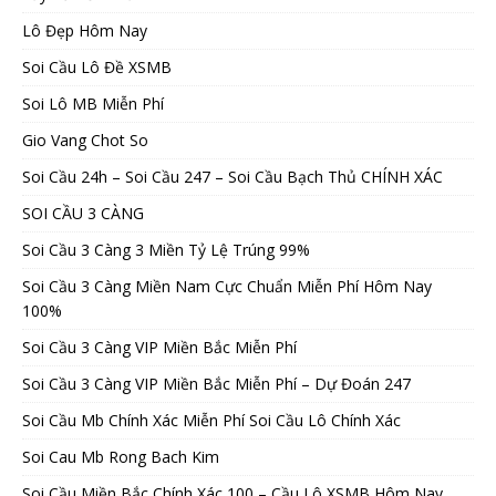
Lô Đẹp Hôm Nay
Soi Cầu Lô Đề XSMB
Soi Lô MB Miễn Phí
Gio Vang Chot So
Soi Cầu 24h – Soi Cầu 247 – Soi Cầu Bạch Thủ CHÍNH XÁC
SOI CẦU 3 CÀNG
Soi Cầu 3 Càng 3 Miền Tỷ Lệ Trúng 99%
Soi Cầu 3 Càng Miền Nam Cực Chuẩn Miễn Phí Hôm Nay
100%
Soi Cầu 3 Càng VIP Miền Bắc Miễn Phí
Soi Cầu 3 Càng VIP Miền Bắc Miễn Phí – Dự Đoán 247
Soi Cầu Mb Chính Xác Miễn Phí Soi Cầu Lô Chính Xác
Soi Cau Mb Rong Bach Kim
Soi Cầu Miền Bắc Chính Xác 100 – Cầu Lô XSMB Hôm Nay