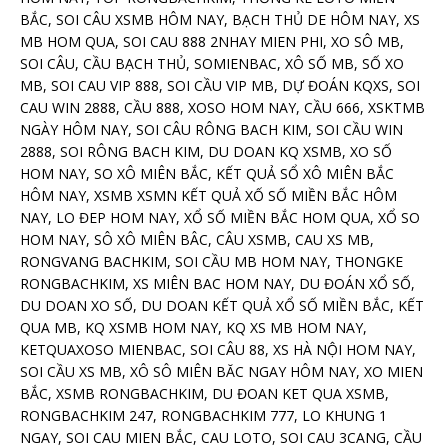
BẮC, SOI CÂU XSMB HÔM NAY, BẠCH THỦ DE HÔM NAY, XS
MB HOM QUA, SOI CAU 888 2NHAY MIEN PHI, XO SÔ MB,
SOI CÂU, CẦU BẠCH THỦ, SOMIENBAC, XÔ SỐ MB, SỐ XO
MB, SOI CAU VIP 888, SOI CẦU VIP MB, DỰ ĐOÁN KQXS, SOI
CAU WIN 2888, CẦU 888, XOSO HOM NAY, CẦU 666, XSKTMB
NGÀY HÔM NAY, SOI CÂU RÔNG BACH KIM, SOI CẦU WIN
2888, SOI RÔNG BACH KIM, DU DOAN KQ XSMB, XO SỐ
HOM NAY, SO XÔ MIÊN BẮC, KẾT QUẢ SỔ XÔ MIÊN BẮC
HÔM NAY, XSMB XSMN KẾT QUẢ XỐ SỐ MIỀN BẮC HÔM
NAY, LO ĐEP HOM NAY, XỔ SỐ MIỀN BẮC HOM QUA, XỔ SO
HOM NAY, SÔ XÔ MIÊN BÂC, CÂU XSMB, CAU XS MB,
RONGVANG BACHKIM, SOI CẦU MB HOM NAY, THONGKE
RONGBACHKIM, XS MIÊN BAC HOM NAY, DU ĐOÁN XỔ SỐ,
DU DOAN XO SỐ, DU DOAN KẾT QUẢ XỔ SỐ MIỀN BẮC, KẾT
QUA MB, KQ XSMB HOM NAY, KQ XS MB HOM NAY,
KETQUAXOSO MIENBAC, SOI CÂU 88, XS HÀ NỘI HOM NAY,
SOI CẦU XS MB, XÔ SÔ MIÊN BĂC NGAY HÔM NAY, XO MIEN
BẮC, XSMB RONGBACHKIM, DU ĐOAN KET QUA XSMB,
RONGBACHKIM 247, RONGBACHKIM 777, LO KHUNG 1
NGAY, SOI CAU MIEN BẮC, CAU LOTO, SOI CAU 3CANG, CẦU