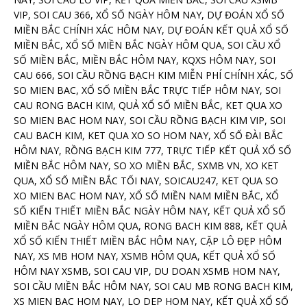
VIP, SOI CAU 366, XỔ SỐ NGÀY HÔM NAY, DỰ ĐOÁN XỔ SỐ
MIỀN BẮC CHÍNH XÁC HÔM NAY, DỰ ĐOÁN KẾT QUẢ XỔ SỐ
MIỀN BẮC, XỔ SỐ MIỀN BẮC NGÀY HÔM QUA, SOI CẦU XỔ
SỐ MIỀN BẮC, MIỀN BẮC HÔM NAY, KQXS HÔM NAY, SOI
CAU 666, SOI CẦU RỒNG BẠCH KIM MIỄN PHÍ CHÍNH XÁC, SỐ
SO MIEN BAC, XỔ SỐ MIỀN BẮC TRỰC TIẾP HÔM NAY, SOI
CAU RONG BACH KIM, QUẢ XỔ SỐ MIỀN BẮC, KET QUA XO
SO MIEN BAC HOM NAY, SOI CẦU RỒNG BẠCH KIM VIP, SOI
CAU BACH KIM, KET QUA XO SO HOM NAY, XỔ SỐ ĐÀI BẮC
HÔM NAY, RỒNG BẠCH KIM 777, TRỰC TIẾP KẾT QUẢ XỔ SỐ
MIỀN BẮC HÔM NAY, SO XO MIỀN BẮC, SXMB VN, XO KET
QUA, XỔ SỐ MIỀN BẮC TỐI NAY, SOICAU247, KET QUA SO
XO MIEN BAC HOM NAY, XỔ SỐ MIỀN NAM MIỀN BẮC, XỔ
SỐ KIẾN THIẾT MIỀN BẮC NGÀY HÔM NAY, KẾT QUẢ XỔ SỐ
MIỀN BẮC NGÀY HÔM QUA, RONG BACH KIM 888, KẾT QUẢ
XỔ SỐ KIẾN THIẾT MIỀN BẮC HÔM NAY, CẶP LÔ ĐẸP HÔM
NAY, XS MB HOM NAY, XSMB HÔM QUA, KẾT QUẢ XỔ SỐ
HÔM NAY XSMB, SOI CAU VIP, DU DOAN XSMB HOM NAY,
SOI CẦU MIỀN BẮC HÔM NAY, SOI CAU MB RONG BACH KIM,
XS MIEN BAC HOM NAY, LO DEP HOM NAY, KẾT QUẢ XỔ SỐ