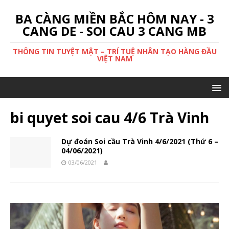
BA CÀNG MIỀN BẮC HÔM NAY - 3
CANG DE - SOI CAU 3 CANG MB
THÔNG TIN TUYỆT MẬT – TRÍ TUỆ NHÂN TẠO HÀNG ĐẦU
VIỆT NAM
bi quyet soi cau 4/6 Trà Vinh
Dự đoán Soi cầu Trà Vinh 4/6/2021 (Thứ 6 –
04/06/2021)
03/06/2021