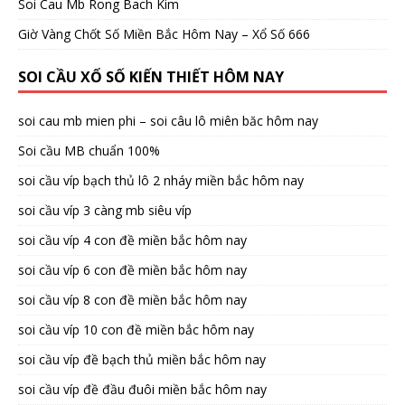
Soi Cau Mb Rong Bach Kim
Giờ Vàng Chốt Số Miền Bắc Hôm Nay – Xổ Số 666
SOI CẦU XỔ SỐ KIẾN THIẾT HÔM NAY
soi cau mb mien phi – soi câu lô miên băc hôm nay
Soi cầu MB chuẩn 100%
soi cầu víp bạch thủ lô 2 nháy miền bắc hôm nay
soi cầu víp 3 càng mb siêu víp
soi cầu víp 4 con đề miền bắc hôm nay
soi cầu víp 6 con đề miền bắc hôm nay
soi cầu víp 8 con đề miền bắc hôm nay
soi cầu víp 10 con đề miền bắc hôm nay
soi cầu víp đề bạch thủ miền bắc hôm nay
soi cầu víp đề đầu đuôi miền bắc hôm nay