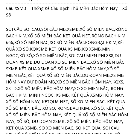
Cau XSMB – Thống Kê Cầu Bạch Thủ Miền Bắc Hôm Nay – Xổ
Số
SOI CẦU,SOI CAU,SÔI CẦU MB,XSMB,XỔ SỐ MIEN BAC,RỒNG
BẠCH KIM,XỔ SỐ MIÊN BẮC,KET QUẢ NET,RỒNG BẠCH KIM
666,XỔ SỐ MIỀN BAC,XO SỐ MIỀN BẮC,RONGBẠCHKIM,KẾT
QUẢ XỔ SỐ,KQXSMB,KET QUA XS MB,KQ XSMB,MINH
NGỌC,XÔ SỐ,XỔ SO MIỀN BẮC,SOI CAU MIEN PHI 888,DU
DOAN XS MB,DU DOAN XO SO MIEN BAC,XỔ SỐ MIỀN BẮC,
SXMB,KẾT QUA XSMB,XỔ SỐ MIÊN BẮC HÔM NAY,XÔ SÔ
MIÊN BĂC,KẾT QUẢ XỔ SỐ MIỀN BẮC,DU ĐOAN MB,XS MB
HÔM NAY,DỰ ĐOÁN MB,XỔ SỐ MIỀN BẮC HÔM NAY,KQXS,
XSTD,XÔ SỐ MIỀN BẮC HÔM NAY,SO XO MIEN BẮC, RONG
BACH KIM, MINH NGOC, XS MB, KÊT QUẢ XSMB HÔM NAY,
XỔ SỐ HÔM NAY, KETQUA NET, SỐ XO MIEN BAC, KẾT QUẢ
XỔ SỐ MIÊN BẮC, XÔ SO, RONGBACHKIM, XỔ SÔ, KẾT QUẢ
XỔ SỐ MIỀN BẮC HÔM NAY, KẾT QUẢ XỔ SỐ MIÊN BẮC HÔM
NAY, XỔ SỐ, DU DOAN XSMB, XÔ SÔ MIÊN BĂC HÔM NAY,
KET QUA XSMB, SO XO MIEN BAC, SO KET QUA, SOI CAU