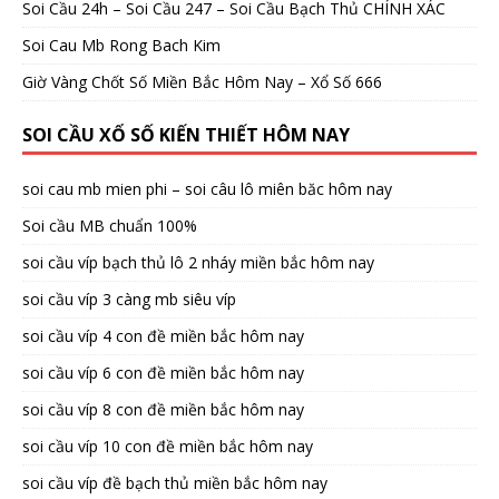
Soi Cầu 24h – Soi Cầu 247 – Soi Cầu Bạch Thủ CHÍNH XÁC
Soi Cau Mb Rong Bach Kim
Giờ Vàng Chốt Số Miền Bắc Hôm Nay – Xổ Số 666
SOI CẦU XỔ SỐ KIẾN THIẾT HÔM NAY
soi cau mb mien phi – soi câu lô miên băc hôm nay
Soi cầu MB chuẩn 100%
soi cầu víp bạch thủ lô 2 nháy miền bắc hôm nay
soi cầu víp 3 càng mb siêu víp
soi cầu víp 4 con đề miền bắc hôm nay
soi cầu víp 6 con đề miền bắc hôm nay
soi cầu víp 8 con đề miền bắc hôm nay
soi cầu víp 10 con đề miền bắc hôm nay
soi cầu víp đề bạch thủ miền bắc hôm nay