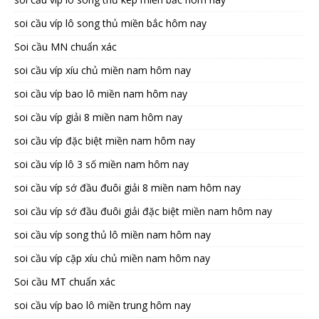
soi cầu víp lô song thủ miền bắc hôm nay
Soi cầu MN chuẩn xác
soi cầu víp xíu chủ miền nam hôm nay
soi cầu víp bao lô miền nam hôm nay
soi cầu víp giải 8 miền nam hôm nay
soi cầu víp đặc biệt miền nam hôm nay
soi cầu víp lô 3 số miền nam hôm nay
soi cầu víp sớ đầu đuôi giải 8 miền nam hôm nay
soi cầu víp sớ đầu đuôi giải đặc biệt miền nam hôm nay
soi cầu víp song thủ lô miền nam hôm nay
soi cầu víp cặp xíu chủ miền nam hôm nay
Soi cầu MT chuẩn xác
soi cầu víp bao lô miền trung hôm nay