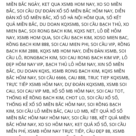
MIỀN BẮC NGÀY, KET QUA XSMB HOM NAY, XO SO MIỀN
BẮC, SOI CẦU DỰ ĐOÁN XỔ SỐ MIỀN BẮC HÔM NAY, DIỄN
ĐÀN XỔ SỐ MIỀN BẮC, XỔ SỐ HÀ NỘI HÔM QUA, SỔ KẾT
QUẢ MIỀN BẮC, DU DOAN KQXSMB, SOI CẦU BẠCH THỦ, XO
MIEN BAC, SOI RONG BACH KIM, KQXS NET, LÔ ĐỀ HÔM
NAY, XSMB HOM QUA, SOI CẦU BẠCH KIM, XOSO MIEN BAC,
RỒNG BẠCH KIM 888, SOI CAU MIEN PHI, SOI CẦU VIP, RỒNG
BẠCH KIM 2888, KQXS MB HOM NAY, DIỄN ĐÀN XSMB, SOI
CẦU LÔ, RONGBACH KIM, SOI CAU RONG BACH KIM VIP, LÔ
ĐẸP HÔM NAY VIP, BẠCH THỦ LÔ HÔM NAY, XIN SỐ MIỀN
BẮC, DU DOAN KQXS, XSMB RONG BACH KIM, KQXS MIỀN
BẮC HÔM NAY, SOI CẦU 6666, CAU 888, TRUC TIEP KQXSMB,
TRỰC TIẾP XSMB HÔM NAY, DỰ ĐOÁN KQXSMB, XSMB SOI
CAU, SOI CAU VIP MB, XỔ SỐ MB HÔM NAY, SOI CAU TOT,
THỐNG KÊ RỒNG BẠCH KIM, CHOT LO, SOI CẦU XỔ SỐ,
THỐNG KÊ XỔ SỐ MIỀN BẮC HÔM NAY, SOI RỒNG BẠCH
KIM, SOI CẦU LÔ MIỀN BẮC, CAU LO MB, KẾT QUẢ XỔ SỐ
MIỀN BẮC HÔM NAY HÔM NAY, SOI CẦU 188, KẾT QUẢ MIỀN
BẮC HÔM NAY, XO SO HÔM NAY, KET QUẢ XỔ SỐ, SOI CẦU
MIỄN PHÍ, XSMB HÔM NAY TRỰC TIẾP, CẦU ĐẸP 88, XSMB