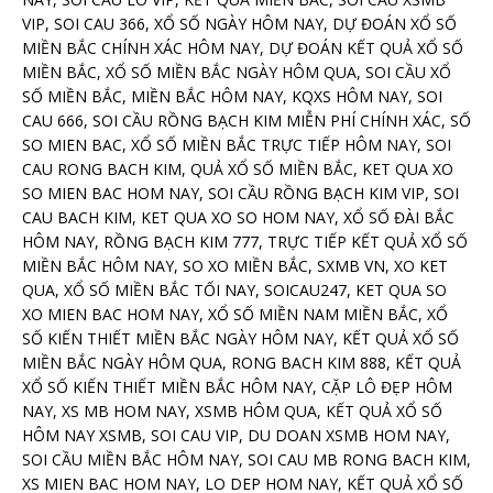
VIP, SOI CAU 366, XỔ SỐ NGÀY HÔM NAY, DỰ ĐOÁN XỔ SỐ
MIỀN BẮC CHÍNH XÁC HÔM NAY, DỰ ĐOÁN KẾT QUẢ XỔ SỐ
MIỀN BẮC, XỔ SỐ MIỀN BẮC NGÀY HÔM QUA, SOI CẦU XỔ
SỐ MIỀN BẮC, MIỀN BẮC HÔM NAY, KQXS HÔM NAY, SOI
CAU 666, SOI CẦU RỒNG BẠCH KIM MIỄN PHÍ CHÍNH XÁC, SỐ
SO MIEN BAC, XỔ SỐ MIỀN BẮC TRỰC TIẾP HÔM NAY, SOI
CAU RONG BACH KIM, QUẢ XỔ SỐ MIỀN BẮC, KET QUA XO
SO MIEN BAC HOM NAY, SOI CẦU RỒNG BẠCH KIM VIP, SOI
CAU BACH KIM, KET QUA XO SO HOM NAY, XỔ SỐ ĐÀI BẮC
HÔM NAY, RỒNG BẠCH KIM 777, TRỰC TIẾP KẾT QUẢ XỔ SỐ
MIỀN BẮC HÔM NAY, SO XO MIỀN BẮC, SXMB VN, XO KET
QUA, XỔ SỐ MIỀN BẮC TỐI NAY, SOICAU247, KET QUA SO
XO MIEN BAC HOM NAY, XỔ SỐ MIỀN NAM MIỀN BẮC, XỔ
SỐ KIẾN THIẾT MIỀN BẮC NGÀY HÔM NAY, KẾT QUẢ XỔ SỐ
MIỀN BẮC NGÀY HÔM QUA, RONG BACH KIM 888, KẾT QUẢ
XỔ SỐ KIẾN THIẾT MIỀN BẮC HÔM NAY, CẶP LÔ ĐẸP HÔM
NAY, XS MB HOM NAY, XSMB HÔM QUA, KẾT QUẢ XỔ SỐ
HÔM NAY XSMB, SOI CAU VIP, DU DOAN XSMB HOM NAY,
SOI CẦU MIỀN BẮC HÔM NAY, SOI CAU MB RONG BACH KIM,
XS MIEN BAC HOM NAY, LO DEP HOM NAY, KẾT QUẢ XỔ SỐ