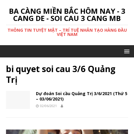
BA CÀNG MIỀN BẮC HÔM NAY - 3
CANG DE - SOI CAU 3 CANG MB
THÔNG TIN TUYỆT MẬT – TRÍ TUỆ NHÂN TẠO HÀNG ĐẦU
VIỆT NAM
bi quyet soi cau 3/6 Quảng
Trị
Dự đoán Soi cầu Quảng Trị 3/6/2021 (Thứ 5
– 03/06/2021)
02/06/2021