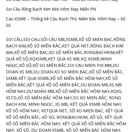
Soi Cầu Rồng Bạch Kim 666 Hôm Nay Miễn Phí
Cau XSMB – Thống Kê Cầu Bạch Thủ Miền Bắc Hôm Nay – Xổ
Số
SOI CẦU,SOI CAU,SÔI CẦU MB,XSMB,XỔ SỐ MIEN BAC,RỒNG
BẠCH KIM,XỔ SỐ MIÊN BẮC,KET QUẢ NET,RỒNG BẠCH KIM
666,XỔ SỐ MIỀN BAC,XO SỐ MIỀN BẮC,RONGBẠCHKIM,KẾT
QUẢ XỔ SỐ,KQXSMB,KET QUA XS MB,KQ XSMB,MINH
NGỌC,XÔ SỐ,XỔ SO MIỀN BẮC,SOI CAU MIEN PHI 888,DU
DOAN XS MB,DU DOAN XO SO MIEN BAC,XỔ SỐ MIỀN BẮC,
SXMB,KẾT QUA XSMB,XỔ SỐ MIÊN BẮC HÔM NAY,XÔ SÔ
MIÊN BĂC,KẾT QUẢ XỔ SỐ MIỀN BẮC,DU ĐOAN MB,XS MB
HÔM NAY,DỰ ĐOÁN MB,XỔ SỐ MIỀN BẮC HÔM NAY,KQXS,
XSTD,XÔ SỐ MIỀN BẮC HÔM NAY,SO XO MIEN BẮC, RONG
BACH KIM, MINH NGOC, XS MB, KÊT QUẢ XSMB HÔM NAY,
XỔ SỐ HÔM NAY, KETQUA NET, SỐ XO MIEN BAC, KẾT QUẢ
XỔ SỐ MIÊN BẮC, XÔ SO, RONGBACHKIM, XỔ SÔ, KẾT QUẢ
XỔ SỐ MIỀN BẮC HÔM NAY, KẾT QUẢ XỔ SỐ MIÊN BẮC HÔM
NAY, XỔ SỐ, DU DOAN XSMB, XÔ SÔ MIÊN BĂC HÔM NAY,