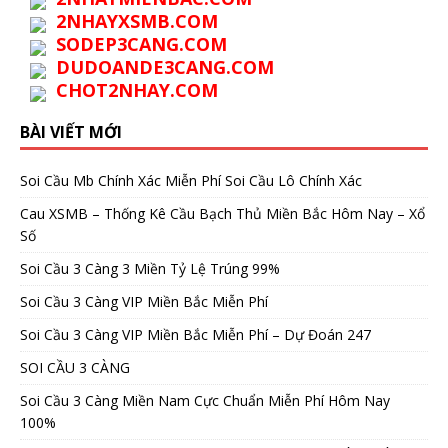
2NHAYXSMB.COM
SODEP3CANG.COM
DUDOANDE3CANG.COM
CHOT2NHAY.COM
BÀI VIẾT MỚI
Soi Cầu Mb Chính Xác Miễn Phí Soi Cầu Lô Chính Xác
Cau XSMB – Thống Kê Cầu Bạch Thủ Miền Bắc Hôm Nay – Xổ
Số
Soi Cầu 3 Càng 3 Miền Tỷ Lệ Trúng 99%
Soi Cầu 3 Càng VIP Miền Bắc Miễn Phí
Soi Cầu 3 Càng VIP Miền Bắc Miễn Phí – Dự Đoán 247
SOI CẦU 3 CÀNG
Soi Cầu 3 Càng Miền Nam Cực Chuẩn Miễn Phí Hôm Nay
100%