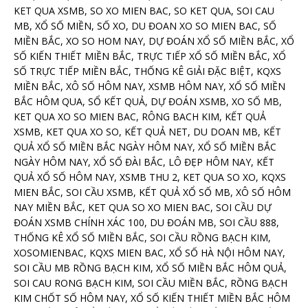
KET QUA XSMB, SO XO MIEN BAC, SO KET QUA, SOI CAU
MB, XỔ SỐ MIỀN, SỐ XO, DU ĐOAN XO SO MIEN BAC, SỐ
MIỀN BẮC, XO SO HOM NAY, DỰ ĐOÁN XỔ SỐ MIỀN BẮC, XỔ
SỐ KIẾN THIẾT MIỀN BẮC, TRỰC TIẾP XỔ SỐ MIỀN BẮC, XỔ
SỐ TRỰC TIẾP MIỀN BẮC, THỐNG KÊ GIẢI ĐẶC BIỆT, KQXS
MIỀN BẮC, XÔ SỐ HÔM NAY, XSMB HÔM NAY, XỔ SỐ MIỀN
BẮC HÔM QUA, SỔ KẾT QUẢ, DỰ ĐOÁN XSMB, XO SỐ MB,
KET QUA XO SO MIEN BAC, RÔNG BACH KIM, KẾT QUẢ
XSMB, KET QUA XO SO, KẾT QUẢ NET, DU DOAN MB, KẾT
QUẢ XỔ SỐ MIỀN BẮC NGÀY HÔM NAY, XỔ SỐ MIỀN BẮC
NGÀY HÔM NAY, XỔ SỐ ĐÀI BẮC, LÔ ĐẸP HÔM NAY, KẾT
QUẢ XỔ SỐ HÔM NAY, XSMB THU 2, KET QUA SO XO, KQXS
MIEN BẮC, SOI CẦU XSMB, KẾT QUẢ XỔ SỐ MB, XÔ SỐ HÔM
NAY MIỀN BẮC, KET QUA SO XO MIEN BAC, SOI CẦU DỰ
ĐOÁN XSMB CHÍNH XÁC 100, DU ĐOÁN MB, SOI CẦU 888,
THỐNG KÊ XỔ SỐ MIỀN BẮC, SOI CẦU RỒNG BẠCH KIM,
XOSOMIENBAC, KQXS MIEN BAC, XỔ SỐ HÀ NỘI HÔM NAY,
SOI CẦU MB RỒNG BẠCH KIM, XỔ SỐ MIỀN BẮC HÔM QUẢ,
SOI CAU RONG BẠCH KIM, SOI CẦU MIỀN BẮC, RỒNG BẠCH
KIM CHỐT SỐ HÔM NAY, XỔ SỐ KIẾN THIẾT MIỀN BẮC HÔM