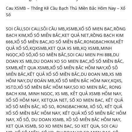
Cau XSMB – Thống Kê Cầu Bạch Thủ Miền Bắc Hôm Nay – Xổ
Số
SOI CẦU,SOI CAU,SÔI CẦU MB,XSMB,XỔ SỐ MIEN BAC,RỒNG
BẠCH KIM,XỔ SỐ MIÊN BẮC,KET QUẢ NET,RỒNG BẠCH KIM
666,XỔ SỐ MIỀN BAC,XO SỐ MIỀN BẮC,RONGBẠCHKIM,KẾT
QUẢ XỔ SỐ,KQXSMB,KET QUA XS MB,KQ XSMB,MINH
NGỌC,XÔ SỐ,XỔ SO MIỀN BẮC,SOI CAU MIEN PHI 888,DU
DOAN XS MB,DU DOAN XO SO MIEN BAC,XỔ SỐ MIỀN BẮC,
SXMB,KẾT QUA XSMB,XỔ SỐ MIÊN BẮC HÔM NAY,XÔ SÔ
MIÊN BĂC,KẾT QUẢ XỔ SỐ MIỀN BẮC,DU ĐOAN MB,XS MB
HÔM NAY,DỰ ĐOÁN MB,XỔ SỐ MIỀN BẮC HÔM NAY,KQXS,
XSTD,XÔ SỐ MIỀN BẮC HÔM NAY,SO XO MIEN BẮC, RONG
BACH KIM, MINH NGOC, XS MB, KÊT QUẢ XSMB HÔM NAY,
XỔ SỐ HÔM NAY, KETQUA NET, SỐ XO MIEN BAC, KẾT QUẢ
XỔ SỐ MIÊN BẮC, XÔ SO, RONGBACHKIM, XỔ SÔ, KẾT QUẢ
XỔ SỐ MIỀN BẮC HÔM NAY, KẾT QUẢ XỔ SỐ MIÊN BẮC HÔM
NAY, XỔ SỐ, DU DOAN XSMB, XÔ SÔ MIÊN BĂC HÔM NAY,
KET QUA XSMB, SO XO MIEN BAC, SO KET QUA, SOI CAU