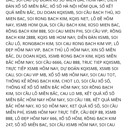
ĐÀN XỔ SỐ MIỀN BẮC, XỔ SỐ HÀ NỘI HÔM QUA, SỔ KẾT
QUẢ MIỀN BẮC, DU DOAN KQXSMB, SOI CẦU BẠCH THỦ, XO
MIEN BAC, SOI RONG BACH KIM, KQXS NET, LÔ ĐỀ HÔM
NAY, XSMB HOM QUA, SOI CẦU BẠCH KIM, XOSO MIEN BAC,
RỒNG BẠCH KIM 888, SOI CAU MIEN PHI, SOI CẦU VIP, RỒNG
BẠCH KIM 2888, KQXS MB HOM NAY, DIỄN ĐÀN XSMB, SOI
CẦU LÔ, RONGBACH KIM, SOI CAU RONG BACH KIM VIP, LÔ
ĐẸP HÔM NAY VIP, BẠCH THỦ LÔ HÔM NAY, XIN SỐ MIỀN
BẮC, DU DOAN KQXS, XSMB RONG BACH KIM, KQXS MIỀN
BẮC HÔM NAY, SOI CẦU 6666, CAU 888, TRUC TIEP KQXSMB,
TRỰC TIẾP XSMB HÔM NAY, DỰ ĐOÁN KQXSMB, XSMB SOI
CAU, SOI CAU VIP MB, XỔ SỐ MB HÔM NAY, SOI CAU TOT,
THỐNG KÊ RỒNG BẠCH KIM, CHOT LO, SOI CẦU XỔ SỐ,
THỐNG KÊ XỔ SỐ MIỀN BẮC HÔM NAY, SOI RỒNG BẠCH
KIM, SOI CẦU LÔ MIỀN BẮC, CAU LO MB, KẾT QUẢ XỔ SỐ
MIỀN BẮC HÔM NAY HÔM NAY, SOI CẦU 188, KẾT QUẢ MIỀN
BẮC HÔM NAY, XO SO HÔM NAY, KET QUẢ XỔ SỐ, SOI CẦU
MIỄN PHÍ, XSMB HÔM NAY TRỰC TIẾP, CẦU ĐẸP 88, XSMB
888, LÔ ĐẸP HÔM NAY 666, XỔ SỐ HÔM, RỒNG BẠCH KIM
247, SÔ XÔ MIÊN BAC, SOI CẦU XSMB HÔM NAY, SOI CAU