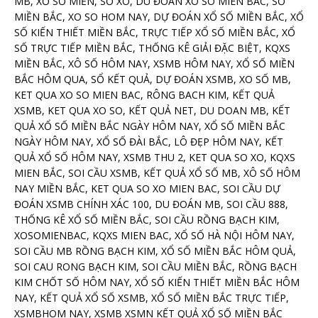
MB, XỔ SỐ MIỀN, SỐ XO, DU ĐOAN XO SO MIEN BAC, SỐ
MIỀN BẮC, XO SO HOM NAY, DỰ ĐOÁN XỔ SỐ MIỀN BẮC, XỔ
SỐ KIẾN THIẾT MIỀN BẮC, TRỰC TIẾP XỔ SỐ MIỀN BẮC, XỔ
SỐ TRỰC TIẾP MIỀN BẮC, THỐNG KÊ GIẢI ĐẶC BIỆT, KQXS
MIỀN BẮC, XÔ SỐ HÔM NAY, XSMB HÔM NAY, XỔ SỐ MIỀN
BẮC HÔM QUA, SỔ KẾT QUẢ, DỰ ĐOÁN XSMB, XO SỐ MB,
KET QUA XO SO MIEN BAC, RÔNG BACH KIM, KẾT QUẢ
XSMB, KET QUA XO SO, KẾT QUẢ NET, DU DOAN MB, KẾT
QUẢ XỔ SỐ MIỀN BẮC NGÀY HÔM NAY, XỔ SỐ MIỀN BẮC
NGÀY HÔM NAY, XỔ SỐ ĐÀI BẮC, LÔ ĐẸP HÔM NAY, KẾT
QUẢ XỔ SỐ HÔM NAY, XSMB THU 2, KET QUA SO XO, KQXS
MIEN BẮC, SOI CẦU XSMB, KẾT QUẢ XỔ SỐ MB, XÔ SỐ HÔM
NAY MIỀN BẮC, KET QUA SO XO MIEN BAC, SOI CẦU DỰ
ĐOÁN XSMB CHÍNH XÁC 100, DU ĐOÁN MB, SOI CẦU 888,
THỐNG KÊ XỔ SỐ MIỀN BẮC, SOI CẦU RỒNG BẠCH KIM,
XOSOMIENBAC, KQXS MIEN BAC, XỔ SỐ HÀ NỘI HÔM NAY,
SOI CẦU MB RỒNG BẠCH KIM, XỔ SỐ MIỀN BẮC HÔM QUẢ,
SOI CAU RONG BẠCH KIM, SOI CẦU MIỀN BẮC, RỒNG BẠCH
KIM CHỐT SỐ HÔM NAY, XỔ SỐ KIẾN THIẾT MIỀN BẮC HÔM
NAY, KẾT QUẢ XỔ SỐ XSMB, XỔ SỐ MIỀN BẮC TRỰC TIẾP,
XSMBHOM NAY, XSMB XSMN KẾT QUẢ XỔ SỐ MIỀN BẮC