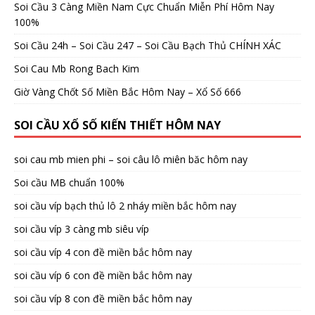
Soi Cầu 3 Càng Miền Nam Cực Chuẩn Miễn Phí Hôm Nay
100%
Soi Cầu 24h – Soi Cầu 247 – Soi Cầu Bạch Thủ CHÍNH XÁC
Soi Cau Mb Rong Bach Kim
Giờ Vàng Chốt Số Miền Bắc Hôm Nay – Xổ Số 666
SOI CẦU XỔ SỐ KIẾN THIẾT HÔM NAY
soi cau mb mien phi – soi câu lô miên băc hôm nay
Soi cầu MB chuẩn 100%
soi cầu víp bạch thủ lô 2 nháy miền bắc hôm nay
soi cầu víp 3 càng mb siêu víp
soi cầu víp 4 con đề miền bắc hôm nay
soi cầu víp 6 con đề miền bắc hôm nay
soi cầu víp 8 con đề miền bắc hôm nay