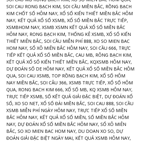
SOI CAU RONG BẠCH KIM, SOI CẦU MIỀN BẮC, RỒNG BẠCH
KIM CHỐT SỐ HÔM NAY, XỔ SỐ KIẾN THIẾT MIỀN BẮC HÔM
NAY, KẾT QUẢ XỔ SỐ XSMB, XỔ SỐ MIỀN BẮC TRỰC TIẾP,
XSMBHOM NAY, XSMB XSMN KẾT QUẢ XỔ SỐ MIỀN BẮC
HÔM NAY, RONG BẠCH KIM, THỐNG KÊ XSMB, XỔ SỐ KIẾN
THIẾT MIÊN BẮC, SOI CẦU MIỄN PHÍ 888, XO SO MIEN BAC
HOM NAY, SỔ XÔ MIÊN BẮC HÔM NAY, SOI CẦU 666, TRỰC
TIẾP KẾT QUẢ XỔ SỐ MIỀN BẮC, CAU MB, RÔNG BẠCH KIM,
KẾT QUẢ XỔ SỐ KIẾN THIẾT MIỀN BẮC, KQXSMB HÔM NAY,
DỰ ĐOÁN SỐ DE HÔM NAY, KẾT QUẢ XỔ SỐ MIỀN BẮC HÔM
QUA, SOI CAU XSMB, TOP RỒNG BẠCH KIM, XỔ SỐ HÔM
NAY MIỀN BẮC, SOI CÂU 366, XSMB TRỰC TIẾP, XỔ SỐ HÔM
QUA, RONG BACH KIM 666, XỔ SỐ MB, KQ XSMB HÔM NAY,
TRỰC TIẾP XSMB, SỐ KẾT QUẢ GIẢI ĐẶC BIỆT, DỰ ĐOÁN XỔ
SỐ, XO SO NET, XỔ SỐ ĐÀI MIỀN BẮC, SOI CAU 888, SOI CẦU
XSMB MIỄN PHÍ NGÀY HÔM NAY, TRỰC TIẾP XỔ SỐ MIỀN
BẮC HÔM NAY, KẾT QUẢ XỔ SỐ MIỀN, SỐ MIỀN BẮC HÔM
NAY, DỰ ĐOÁN XỔ SỐ MIỀN BẮC HÔM NAY, SỔ XÔ MIÊN
BẮC, SO XO MIEN BAC HOM NAY, DU DOAN XO SO, DỰ
ĐOÁN GIẢI ĐẶC BIỆT NGÀY MAI, KẾT QUẢ XSMB HÔM NAY,