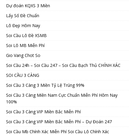
Dự đoán KQXS 3 Miền
Lấy Số Đề Chuẩn
Lô Đẹp Hôm Nay
Soi Cầu Lô Đề XSMB
Soi Lô MB Miễn Phí
Gio Vang Chot So
Soi Cầu 24h – Soi Cầu 247 – Soi Cầu Bạch Thủ CHÍNH XÁC
SOI CẦU 3 CÀNG
Soi Cầu 3 Càng 3 Miền Tỷ Lệ Trúng 99%
Soi Cầu 3 Càng Miền Nam Cực Chuẩn Miễn Phí Hôm Nay
100%
Soi Cầu 3 Càng VIP Miền Bắc Miễn Phí
Soi Cầu 3 Càng VIP Miền Bắc Miễn Phí – Dự Đoán 247
Soi Cầu Mb Chính Xác Miễn Phí Soi Cầu Lô Chính Xác