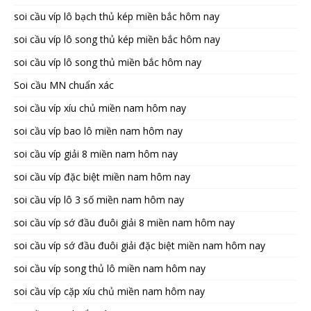
soi cầu víp lô bạch thủ kép miền bắc hôm nay
soi cầu víp lô song thủ kép miền bắc hôm nay
soi cầu víp lô song thủ miền bắc hôm nay
Soi cầu MN chuẩn xác
soi cầu víp xíu chủ miền nam hôm nay
soi cầu víp bao lô miền nam hôm nay
soi cầu víp giải 8 miền nam hôm nay
soi cầu víp đặc biệt miền nam hôm nay
soi cầu víp lô 3 số miền nam hôm nay
soi cầu víp sớ đầu đuôi giải 8 miền nam hôm nay
soi cầu víp sớ đầu đuôi giải đặc biệt miền nam hôm nay
soi cầu víp song thủ lô miền nam hôm nay
soi cầu víp cặp xíu chủ miền nam hôm nay