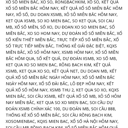
XỔ SỐ MIÊN BẮC, XÔ SO, RONGBACHKIM, XỔ SÔ, KẾT QUẢ
XỔ SỐ MIỀN BẮC HÔM NAY, KẾT QUẢ XỔ SỐ MIÊN BẮC HÔM
NAY, XỔ SỐ, DU DOAN XSMB, XÔ SÔ MIÊN BĂC HÔM NAY,
KET QUA XSMB, SO XO MIEN BAC, SO KET QUA, SOI CAU
MB, XỔ SỐ MIỀN, SỐ XO, DU ĐOAN XO SO MIEN BAC, SỐ
MIỀN BẮC, XO SO HOM NAY, DỰ ĐOÁN XỔ SỐ MIỀN BẮC, XỔ
SỐ KIẾN THIẾT MIỀN BẮC, TRỰC TIẾP XỔ SỐ MIỀN BẮC, XỔ
SỐ TRỰC TIẾP MIỀN BẮC, THỐNG KÊ GIẢI ĐẶC BIỆT, KQXS
MIỀN BẮC, XÔ SỐ HÔM NAY, XSMB HÔM NAY, XỔ SỐ MIỀN
BẮC HÔM QUA, SỔ KẾT QUẢ, DỰ ĐOÁN XSMB, XO SỐ MB,
KET QUA XO SO MIEN BAC, RÔNG BACH KIM, KẾT QUẢ
XSMB, KET QUA XO SO, KẾT QUẢ NET, DU DOAN MB, KẾT
QUẢ XỔ SỐ MIỀN BẮC NGÀY HÔM NAY, XỔ SỐ MIỀN BẮC
NGÀY HÔM NAY, XỔ SỐ ĐÀI BẮC, LÔ ĐẸP HÔM NAY, KẾT
QUẢ XỔ SỐ HÔM NAY, XSMB THU 2, KET QUA SO XO, KQXS
MIEN BẮC, SOI CẦU XSMB, KẾT QUẢ XỔ SỐ MB, XÔ SỐ HÔM
NAY MIỀN BẮC, KET QUA SO XO MIEN BAC, SOI CẦU DỰ
ĐOÁN XSMB CHÍNH XÁC 100, DU ĐOÁN MB, SOI CẦU 888,
THỐNG KÊ XỔ SỐ MIỀN BẮC, SOI CẦU RỒNG BẠCH KIM,
XOSOMIENBAC, KQXS MIEN BAC, XỔ SỐ HÀ NỘI HÔM NAY,
SOI CẦU MB RỒNG BẠCH KIM, XỔ SỐ MIỀN BẮC HÔM QUẢ,