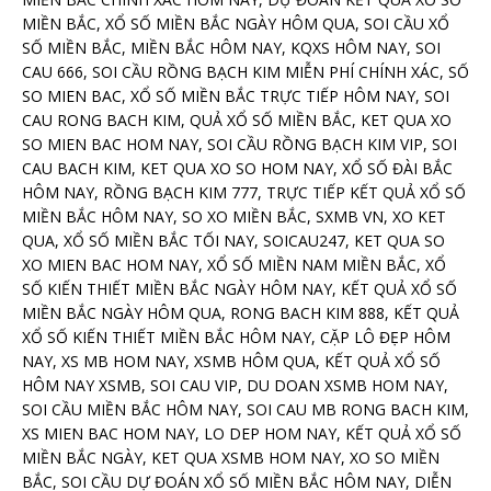
MIỀN BẮC, XỔ SỐ MIỀN BẮC NGÀY HÔM QUA, SOI CẦU XỔ
SỐ MIỀN BẮC, MIỀN BẮC HÔM NAY, KQXS HÔM NAY, SOI
CAU 666, SOI CẦU RỒNG BẠCH KIM MIỄN PHÍ CHÍNH XÁC, SỐ
SO MIEN BAC, XỔ SỐ MIỀN BẮC TRỰC TIẾP HÔM NAY, SOI
CAU RONG BACH KIM, QUẢ XỔ SỐ MIỀN BẮC, KET QUA XO
SO MIEN BAC HOM NAY, SOI CẦU RỒNG BẠCH KIM VIP, SOI
CAU BACH KIM, KET QUA XO SO HOM NAY, XỔ SỐ ĐÀI BẮC
HÔM NAY, RỒNG BẠCH KIM 777, TRỰC TIẾP KẾT QUẢ XỔ SỐ
MIỀN BẮC HÔM NAY, SO XO MIỀN BẮC, SXMB VN, XO KET
QUA, XỔ SỐ MIỀN BẮC TỐI NAY, SOICAU247, KET QUA SO
XO MIEN BAC HOM NAY, XỔ SỐ MIỀN NAM MIỀN BẮC, XỔ
SỐ KIẾN THIẾT MIỀN BẮC NGÀY HÔM NAY, KẾT QUẢ XỔ SỐ
MIỀN BẮC NGÀY HÔM QUA, RONG BACH KIM 888, KẾT QUẢ
XỔ SỐ KIẾN THIẾT MIỀN BẮC HÔM NAY, CẶP LÔ ĐẸP HÔM
NAY, XS MB HOM NAY, XSMB HÔM QUA, KẾT QUẢ XỔ SỐ
HÔM NAY XSMB, SOI CAU VIP, DU DOAN XSMB HOM NAY,
SOI CẦU MIỀN BẮC HÔM NAY, SOI CAU MB RONG BACH KIM,
XS MIEN BAC HOM NAY, LO DEP HOM NAY, KẾT QUẢ XỔ SỐ
MIỀN BẮC NGÀY, KET QUA XSMB HOM NAY, XO SO MIỀN
BẮC, SOI CẦU DỰ ĐOÁN XỔ SỐ MIỀN BẮC HÔM NAY, DIỄN