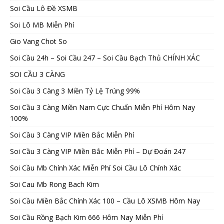
Soi Cầu Lô Đề XSMB
Soi Lô MB Miễn Phí
Gio Vang Chot So
Soi Cầu 24h – Soi Cầu 247 – Soi Cầu Bạch Thủ CHÍNH XÁC
SOI CẦU 3 CÀNG
Soi Cầu 3 Càng 3 Miền Tỷ Lệ Trúng 99%
Soi Cầu 3 Càng Miền Nam Cực Chuẩn Miễn Phí Hôm Nay
100%
Soi Cầu 3 Càng VIP Miền Bắc Miễn Phí
Soi Cầu 3 Càng VIP Miền Bắc Miễn Phí – Dự Đoán 247
Soi Cầu Mb Chính Xác Miễn Phí Soi Cầu Lô Chính Xác
Soi Cau Mb Rong Bach Kim
Soi Cầu Miền Bắc Chính Xác 100 – Cầu Lô XSMB Hôm Nay
Soi Cầu Rồng Bạch Kim 666 Hôm Nay Miễn Phí