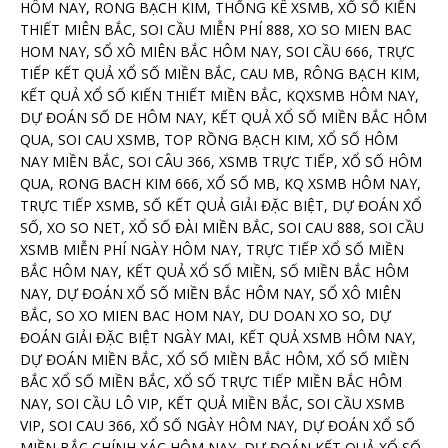
HÔM NAY, RONG BẠCH KIM, THỐNG KÊ XSMB, XỔ SỐ KIẾN
THIẾT MIÊN BẮC, SOI CẦU MIỄN PHÍ 888, XO SO MIEN BAC
HOM NAY, SỔ XÔ MIÊN BẮC HÔM NAY, SOI CẦU 666, TRỰC
TIẾP KẾT QUẢ XỔ SỐ MIỀN BẮC, CAU MB, RÔNG BẠCH KIM,
KẾT QUẢ XỔ SỐ KIẾN THIẾT MIỀN BẮC, KQXSMB HÔM NAY,
DỰ ĐOÁN SỐ DE HÔM NAY, KẾT QUẢ XỔ SỐ MIỀN BẮC HÔM
QUA, SOI CAU XSMB, TOP RỒNG BẠCH KIM, XỔ SỐ HÔM
NAY MIỀN BẮC, SOI CÂU 366, XSMB TRỰC TIẾP, XỔ SỐ HÔM
QUA, RONG BACH KIM 666, XỔ SỐ MB, KQ XSMB HÔM NAY,
TRỰC TIẾP XSMB, SỐ KẾT QUẢ GIẢI ĐẶC BIỆT, DỰ ĐOÁN XỔ
SỐ, XO SO NET, XỔ SỐ ĐÀI MIỀN BẮC, SOI CAU 888, SOI CẦU
XSMB MIỄN PHÍ NGÀY HÔM NAY, TRỰC TIẾP XỔ SỐ MIỀN
BẮC HÔM NAY, KẾT QUẢ XỔ SỐ MIỀN, SỐ MIỀN BẮC HÔM
NAY, DỰ ĐOÁN XỔ SỐ MIỀN BẮC HÔM NAY, SỔ XÔ MIÊN
BẮC, SO XO MIEN BAC HOM NAY, DU DOAN XO SO, DỰ
ĐOÁN GIẢI ĐẶC BIỆT NGÀY MAI, KẾT QUẢ XSMB HÔM NAY,
DỰ ĐOÁN MIỀN BẮC, XỔ SỐ MIỀN BẮC HÔM, XỔ SỐ MIỀN
BẮC XỔ SỐ MIỀN BẮC, XỔ SỐ TRỰC TIẾP MIỀN BẮC HÔM
NAY, SOI CẦU LÔ VIP, KẾT QUẢ MIỀN BẮC, SOI CẦU XSMB
VIP, SOI CAU 366, XỔ SỐ NGÀY HÔM NAY, DỰ ĐOÁN XỔ SỐ
MIỀN BẮC CHÍNH XÁC HÔM NAY, DỰ ĐOÁN KẾT QUẢ XỔ SỐ