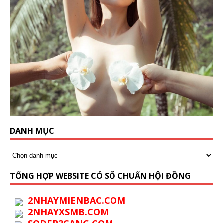
DANH MỤC
TỔNG HỢP WEBSITE CÓ SỐ CHUẨN HỘI ĐỒNG
2NHAYMIENBAC.COM
2NHAYXSMB.COM
SODEP3CANG.COM