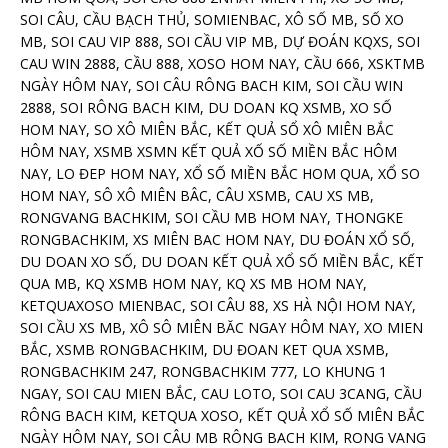
SOI CÂU, CẦU BẠCH THỦ, SOMIENBAC, XÔ SỐ MB, SỐ XO
MB, SOI CAU VIP 888, SOI CẦU VIP MB, DỰ ĐOÁN KQXS, SOI
CAU WIN 2888, CẦU 888, XOSO HOM NAY, CẦU 666, XSKTMB
NGÀY HÔM NAY, SOI CÂU RÔNG BACH KIM, SOI CẦU WIN
2888, SOI RÔNG BACH KIM, DU DOAN KQ XSMB, XO SỐ
HOM NAY, SO XÔ MIÊN BẮC, KẾT QUẢ SỔ XÔ MIÊN BẮC
HÔM NAY, XSMB XSMN KẾT QUẢ XỐ SỐ MIỀN BẮC HÔM
NAY, LO ĐEP HOM NAY, XỔ SỐ MIỀN BẮC HOM QUA, XỔ SO
HOM NAY, SÔ XÔ MIÊN BÂC, CÂU XSMB, CAU XS MB,
RONGVANG BACHKIM, SOI CẦU MB HOM NAY, THONGKE
RONGBACHKIM, XS MIÊN BAC HOM NAY, DU ĐOÁN XỔ SỐ,
DU DOAN XO SỐ, DU DOAN KẾT QUẢ XỔ SỐ MIỀN BẮC, KẾT
QUA MB, KQ XSMB HOM NAY, KQ XS MB HOM NAY,
KETQUAXOSO MIENBAC, SOI CÂU 88, XS HÀ NỘI HOM NAY,
SOI CẦU XS MB, XÔ SÔ MIÊN BĂC NGAY HÔM NAY, XO MIEN
BẮC, XSMB RONGBACHKIM, DU ĐOAN KET QUA XSMB,
RONGBACHKIM 247, RONGBACHKIM 777, LO KHUNG 1
NGAY, SOI CAU MIEN BẮC, CAU LOTO, SOI CAU 3CANG, CẦU
RÔNG BACH KIM, KETQUA XOSO, KẾT QUẢ XỔ SỐ MIÊN BẮC
NGÀY HÔM NAY, SOI CÂU MB RÔNG BACH KIM, RONG VANG